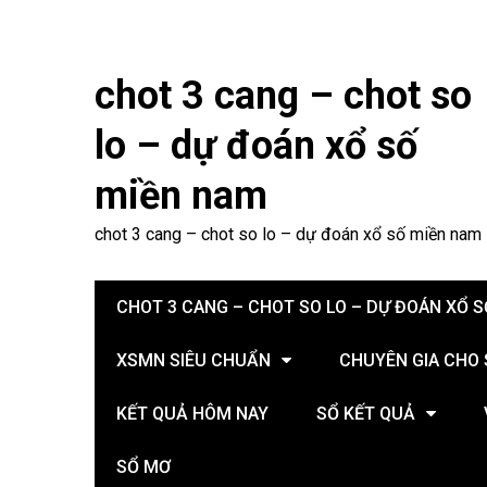
chot 3 cang – chot so
lo – dự đoán xổ số
miền nam
chot 3 cang – chot so lo – dự đoán xổ số miền nam
CHOT 3 CANG – CHOT SO LO – DỰ ĐOÁN XỔ 
XSMN SIÊU CHUẨN
CHUYÊN GIA CHO 
KẾT QUẢ HÔM NAY
SỔ KẾT QUẢ
SỔ MƠ