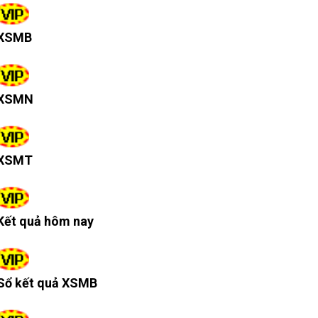
XSMB
XSMN
XSMT
Kết quả hôm nay
Sổ kết quả XSMB