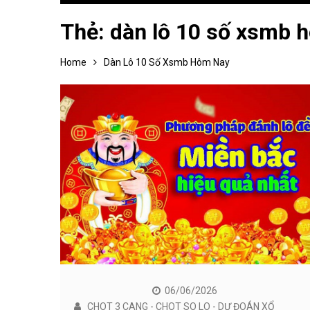
Thẻ:
dàn lô 10 số xsmb 
Home
Dàn Lô 10 Số Xsmb Hôm Nay
06/06/2026
CHOT 3 CANG - CHOT SO LO - DỰ ĐOÁN XỔ