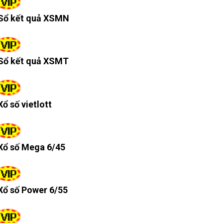
Sổ kết quả XSMN
Sổ kết quả XSMT
Xổ số vietlott
Xổ số Mega 6/45
Xổ số Power 6/55