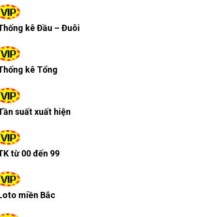
Thống kê Đầu – Đuôi
Thống kê Tổng
Tần suất xuất hiện
TK từ 00 đến 99
Loto miền Bắc