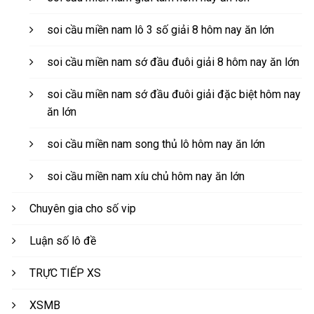
soi cầu miền nam lô 3 số giải 8 hôm nay ăn lớn
soi cầu miền nam sớ đầu đuôi giải 8 hôm nay ăn lớn
soi cầu miền nam sớ đầu đuôi giải đặc biệt hôm nay
ăn lớn
soi cầu miền nam song thủ lô hôm nay ăn lớn
soi cầu miền nam xíu chủ hôm nay ăn lớn
Chuyên gia cho số vip
Luận số lô đề
TRỰC TIẾP XS
XSMB