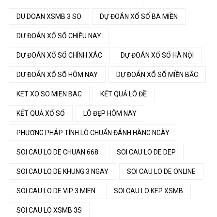
DU DOAN XSMB 3 SO
DỰ ĐOÁN XỔ SỐ BA MIỀN
DỰ ĐOÁN XỔ SỐ CHIỀU NAY
DỰ ĐOÁN XỔ SỐ CHÍNH XÁC
DỰ ĐOÁN XỔ SỐ HÀ NỘI
DỰ ĐOÁN XỔ SỐ HÔM NAY
DỰ ĐOÁN XỔ SỐ MIỀN BẮC
KET XO SO MIEN BAC
KẾT QUẢ LÔ ĐỀ
KẾT QUẢ XỔ SỐ
LÔ ĐẸP HÔM NAY
PHƯƠNG PHÁP TÍNH LÔ CHUẨN ĐÁNH HÀNG NGÀY
SOI CAU LO DE CHUAN 668
SOI CAU LO DE DEP
SOI CAU LO DE KHUNG 3 NGAY
SOI CAU LO DE ONLINE
SOI CAU LO DE VIP 3 MIEN
SOI CAU LO KEP XSMB
SOI CAU LO XSMB 3S