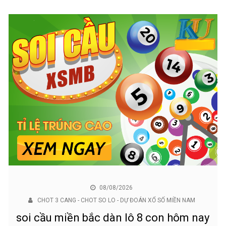
08/08/2026
CHOT 3 CANG - CHOT SO LO - DỰ ĐOÁN XỔ SỐ MIỀN NAM
soi cầu miền bắc dàn lô 8 con hôm nay