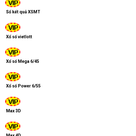
Sổ kết quả XSMT
Xổ số vietlott
Xổ số Mega 6/45
Xổ số Power 6/55
Max 3D
Max 4D