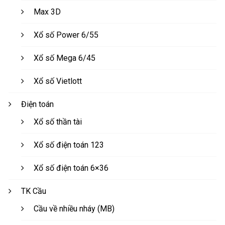
Max 3D
Xổ số Power 6/55
Xổ số Mega 6/45
Xổ số Vietlott
Điện toán
Xổ số thần tài
Xổ số điện toán 123
Xổ số điện toán 6×36
TK Cầu
Cầu về nhiều nháy (MB)