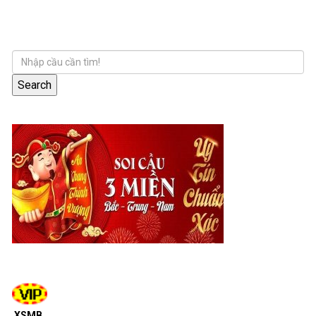
Search
XSMB