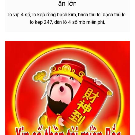
ăn lớn
lo vip 4 số, lô kép rồng bạch kim, bach thu lo, bạch thu lo,
lo kep 247, dàn lô 4 số mb miễn phí,