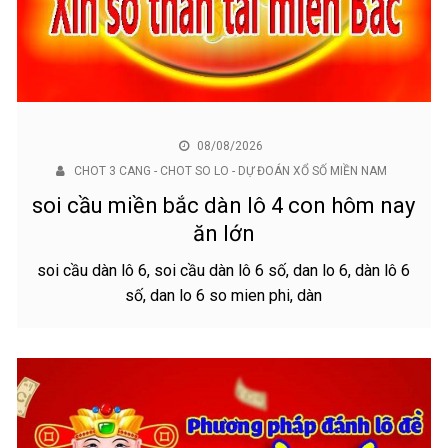
08/08/2026
CHOT 3 CANG - CHOT SO LO - DỰ ĐOÁN XỔ SỐ MIỀN NAM
soi cầu miền bắc dàn lô 4 con hôm nay
ăn lớn
soi cầu dàn lô 6, soi cầu dàn lô 6 số, dan lo 6, dàn lô 6
số, dan lo 6 so mien phi, dàn