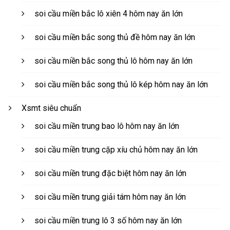
soi cầu miền bắc lô xiên 4 hôm nay ăn lớn
soi cầu miền bắc song thủ đề hôm nay ăn lớn
soi cầu miền bắc song thủ lô hôm nay ăn lớn
soi cầu miền bắc song thủ lô kép hôm nay ăn lớn
Xsmt siêu chuẩn
soi cầu miền trung bao lô hôm nay ăn lớn
soi cầu miền trung cặp xíu chủ hôm nay ăn lớn
soi cầu miền trung đặc biệt hôm nay ăn lớn
soi cầu miền trung giải tám hôm nay ăn lớn
soi cầu miền trung lô 3 số hôm nay ăn lớn