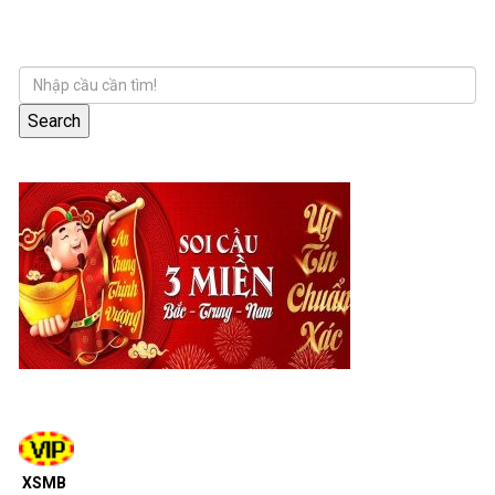
Search
XSMB