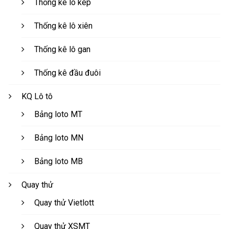
Thống kê lô kép
Thống kê lô xiên
Thống kê lô gan
Thống kê đầu đuôi
KQ Lô tô
Bảng loto MT
Bảng loto MN
Bảng loto MB
Quay thử
Quay thử Vietlott
Quay thử XSMT