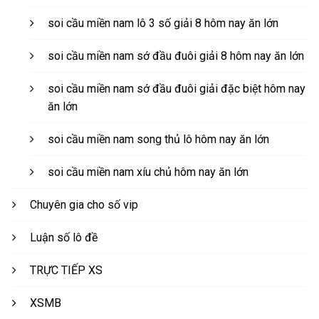
soi cầu miền nam lô 3 số giải 8 hôm nay ăn lớn
soi cầu miền nam sớ đầu đuôi giải 8 hôm nay ăn lớn
soi cầu miền nam sớ đầu đuôi giải đặc biệt hôm nay
ăn lớn
soi cầu miền nam song thủ lô hôm nay ăn lớn
soi cầu miền nam xíu chủ hôm nay ăn lớn
Chuyên gia cho số vip
Luận số lô đề
TRỰC TIẾP XS
XSMB