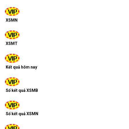
XSMN
XSMT
Kết quả hôm nay
Sổ kết quả XSMB
Sổ kết quả XSMN