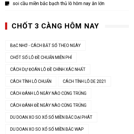
soi cầu miền bắc bạch thủ lô hôm nay ăn lớn
CHỐT 3 CÀNG HÔM NAY
BẠC NHỚ - CÁCH BẮT SỐ THEO NGÀY
CHỐT SỐ LÔ ĐỀ CHUẨN MIỄN PHÍ
CÁCH DỰ ĐOÁN LÔ ĐỀ CHÍNH XÁC NHẤT
CÁCH TÍNH LÔ CHUẨN
CÁCH TÍNH LÔ DE 2021
CÁCH ĐÁNH LÔ NGÀY NÀO CŨNG TRÚNG
CÁCH ĐÁNH ĐỀ NGÀY NÀO CŨNG TRÚNG
DU DOAN XO SO XỔ SỐ MIỀN BẮC DẠI PHÁT
DU DOAN XO SO XỔ SỐ MIỀN BẮC WAP