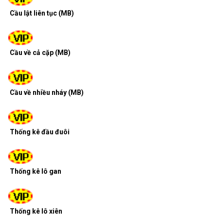
Cầu lật liên tục (MB)
Cầu về cả cặp (MB)
Cầu về nhiều nháy (MB)
Thống kê đầu đuôi
Thống kê lô gan
Thống kê lô xiên