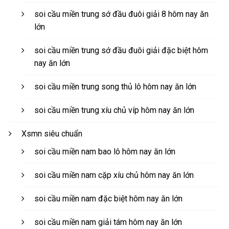
soi cầu miền trung sớ đầu đuôi giải 8 hôm nay ăn
lớn
soi cầu miền trung sớ đầu đuôi giải đặc biệt hôm
nay ăn lớn
soi cầu miền trung song thủ lô hôm nay ăn lớn
soi cầu miền trung xíu chủ víp hôm nay ăn lớn
Xsmn siêu chuẩn
soi cầu miền nam bao lô hôm nay ăn lớn
soi cầu miền nam cặp xíu chủ hôm nay ăn lớn
soi cầu miền nam đặc biệt hôm nay ăn lớn
soi cầu miền nam giải tám hôm nay ăn lớn