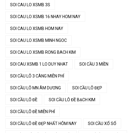
SOI CAU LO XSMB 3S
SOI CAU LO XSMB 16 NHAY HOM NAY
SOI CAU LO XSMB HOM NAY
SOI CAU LO XSMB MINH NGOC
SOI CAU LO XSMB RONG BACH KIM
SOI CAU XSMB 1 LO DUY NHAT
SOI CẦU 3 MIỀN
SOI CẦU LÔ 3 CÀNG MIỄN PHÍ
SOI CẦU LÔ MN ÂM DƯƠNG
SOI CẦU LÔ ĐẸP
SOI CẦU LÔ ĐỀ
SOI CẦU LÔ ĐỀ BẠCH KIM
SOI CẦU LÔ ĐỀ MIỄN PHÍ
SOI CẦU LÔ ĐỀ ĐẸP NHẤT HÔM NAY
SOI CẦU XỔ SỐ