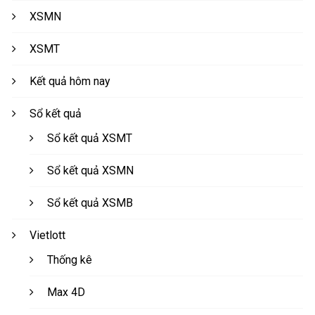
XSMN
XSMT
Kết quả hôm nay
Sổ kết quả
Sổ kết quả XSMT
Sổ kết quả XSMN
Sổ kết quả XSMB
Vietlott
Thống kê
Max 4D