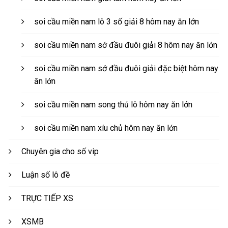
soi cầu miền nam lô 3 số giải 8 hôm nay ăn lớn
soi cầu miền nam sớ đầu đuôi giải 8 hôm nay ăn lớn
soi cầu miền nam sớ đầu đuôi giải đặc biệt hôm nay
ăn lớn
soi cầu miền nam song thủ lô hôm nay ăn lớn
soi cầu miền nam xíu chủ hôm nay ăn lớn
Chuyên gia cho số vip
Luận số lô đề
TRỰC TIẾP XS
XSMB