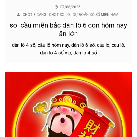
07/08/2026
CHOT 3 CANG - CHOT SO LO - DỰ ĐOÁN XỔ SỐ MIỀN NAM
soi cầu miền bắc dàn lô 6 con hôm nay
ăn lớn
dàn lô 4 số, cầu lô hôm nay, dàn lô 6 số, cau lo, cau lô,
dàn lô 4 số vip, dàn lô 4 số