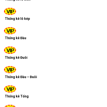
Thống kê lô kép
Thống kê Đầu
Thống kê Đuôi
Thống kê Đầu – Đuôi
Thống kê Tổng