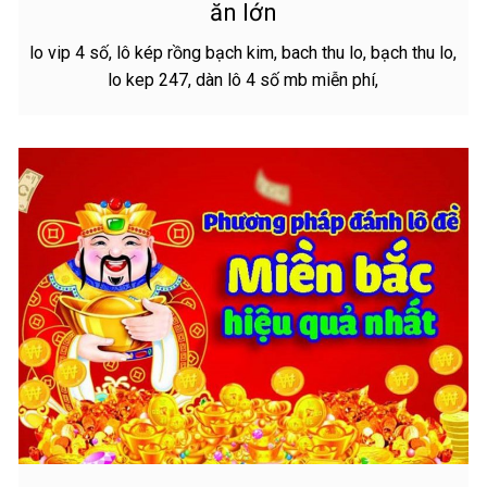
ăn lớn
lo vip 4 số, lô kép rồng bạch kim, bach thu lo, bạch thu lo,
lo kep 247, dàn lô 4 số mb miễn phí,