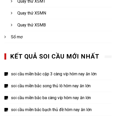
Quay thử XSMT
Quay thử XSMN
Quay thử XSMB
Sổ mơ
KẾT QUẢ SOI CẦU MỚI NHẤT
soi cầu miền bắc cặp 3 càng víp hôm nay ăn lớn
soi cầu miền bắc song thủ lô hôm nay ăn lớn
soi cầu miền bắc ba càng víp hôm nay ăn lớn
soi cầu miền bắc bạch thủ đề hôm nay ăn lớn