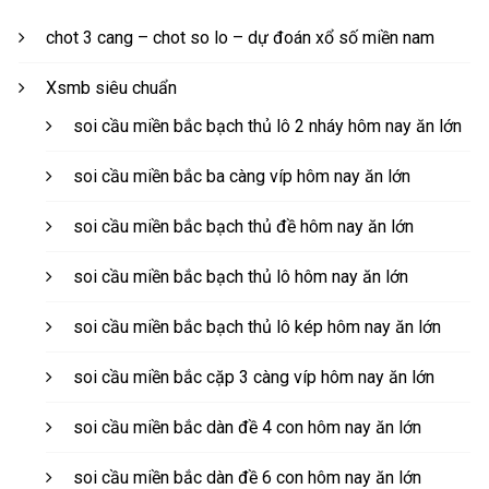
chot 3 cang – chot so lo – dự đoán xổ số miền nam
Xsmb siêu chuẩn
soi cầu miền bắc bạch thủ lô 2 nháy hôm nay ăn lớn
soi cầu miền bắc ba càng víp hôm nay ăn lớn
soi cầu miền bắc bạch thủ đề hôm nay ăn lớn
soi cầu miền bắc bạch thủ lô hôm nay ăn lớn
soi cầu miền bắc bạch thủ lô kép hôm nay ăn lớn
soi cầu miền bắc cặp 3 càng víp hôm nay ăn lớn
soi cầu miền bắc dàn đề 4 con hôm nay ăn lớn
soi cầu miền bắc dàn đề 6 con hôm nay ăn lớn