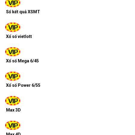
Sổ kết quả XSMT
Xổ số vietlott
Xổ số Mega 6/45
Xổ số Power 6/55
Max 3D
Max 4D