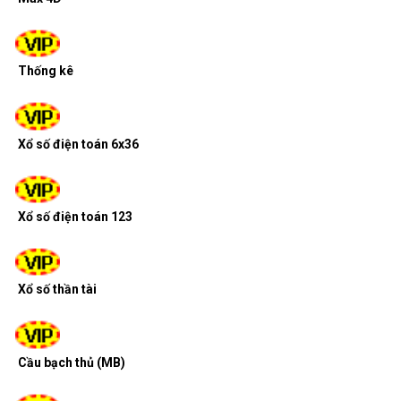
Thống kê
Xổ số điện toán 6x36
Xổ số điện toán 123
Xổ số thần tài
Cầu bạch thủ (MB)