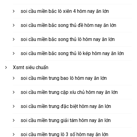
soi cầu miền bắc lô xiên 4 hôm nay ăn lớn
soi cầu miền bắc song thủ đề hôm nay ăn lớn
soi cầu miền bắc song thủ lô hôm nay ăn lớn
soi cầu miền bắc song thủ lô kép hôm nay ăn lớn
Xsmt siêu chuẩn
soi cầu miền trung bao lô hôm nay ăn lớn
soi cầu miền trung cặp xíu chủ hôm nay ăn lớn
soi cầu miền trung đặc biệt hôm nay ăn lớn
soi cầu miền trung giải tám hôm nay ăn lớn
soi cầu miền trung lô 3 số hôm nay ăn lớn