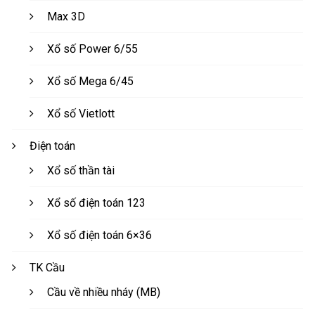
Max 3D
Xổ số Power 6/55
Xổ số Mega 6/45
Xổ số Vietlott
Điện toán
Xổ số thần tài
Xổ số điện toán 123
Xổ số điện toán 6×36
TK Cầu
Cầu về nhiều nháy (MB)