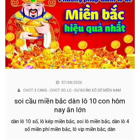
07/08/2026
CHOT 3 CANG - CHOT SO LO - DỰ ĐOÁN XỔ SỐ MIỀN NAM
soi cầu miền bắc dàn lô 10 con hôm
nay ăn lớn
dàn lô 10 số, lô kép miền bắc, soi lô miền bắc, dàn lô 4
số miền phí miền bắc, lô vip miền bắc, dàn