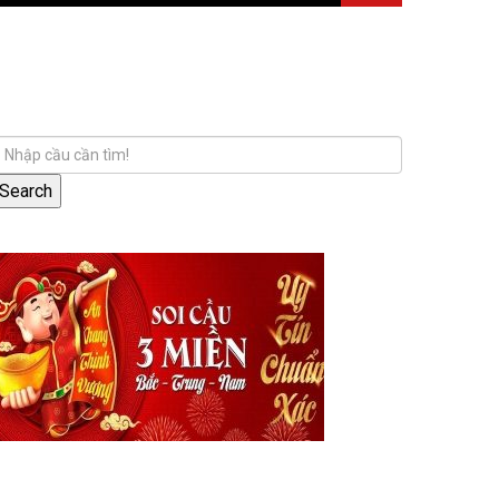
Search