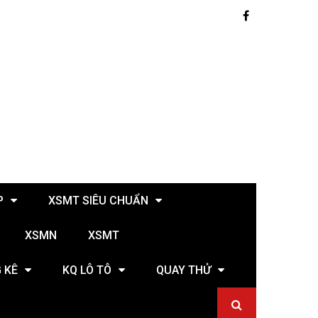
P
XSMT SIÊU CHUẨN
XSMN
XSMT
 KÊ
KQ LÔ TÔ
QUAY THỬ