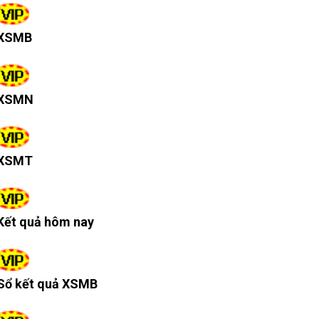
XSMB
XSMN
XSMT
Kết quả hôm nay
Sổ kết quả XSMB