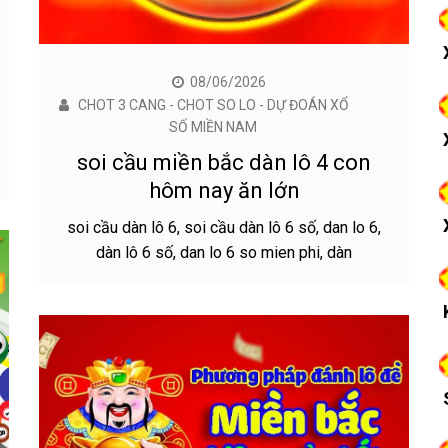
08/06/2026
CHOT 3 CANG - CHOT SO LO - DỰ ĐOÁN XỔ
SỐ MIỀN NAM
soi cầu miền bắc dàn lô 4 con
hôm nay ăn lớn
soi cầu dàn lô 6, soi cầu dàn lô 6 số, dan lo 6,
dàn lô 6 số, dan lo 6 so mien phi, dàn