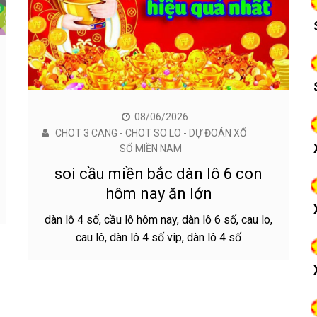
08/06/2026
CHOT 3 CANG - CHOT SO LO - DỰ ĐOÁN XỔ
SỐ MIỀN NAM
soi cầu miền bắc dàn lô 6 con
hôm nay ăn lớn
dàn lô 4 số, cầu lô hôm nay, dàn lô 6 số, cau lo,
cau lô, dàn lô 4 số vip, dàn lô 4 số