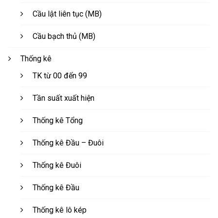
Cầu lật liên tục (MB)
Cầu bạch thủ (MB)
Thống kê
TK từ 00 đến 99
Tần suất xuất hiện
Thống kê Tổng
Thống kê Đầu – Đuôi
Thống kê Đuôi
Thống kê Đầu
Thống kê lô kép