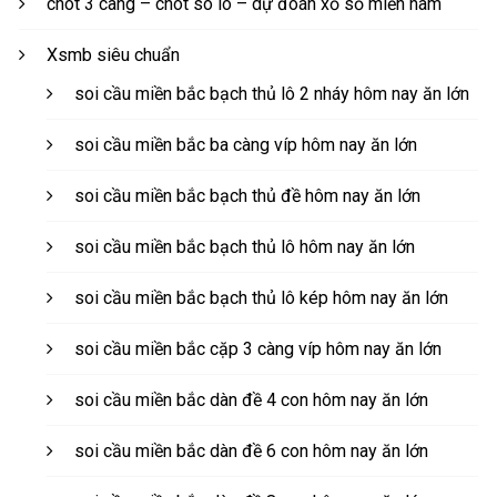
chot 3 cang – chot so lo – dự đoán xổ số miền nam
Xsmb siêu chuẩn
soi cầu miền bắc bạch thủ lô 2 nháy hôm nay ăn lớn
soi cầu miền bắc ba càng víp hôm nay ăn lớn
soi cầu miền bắc bạch thủ đề hôm nay ăn lớn
soi cầu miền bắc bạch thủ lô hôm nay ăn lớn
soi cầu miền bắc bạch thủ lô kép hôm nay ăn lớn
soi cầu miền bắc cặp 3 càng víp hôm nay ăn lớn
soi cầu miền bắc dàn đề 4 con hôm nay ăn lớn
soi cầu miền bắc dàn đề 6 con hôm nay ăn lớn