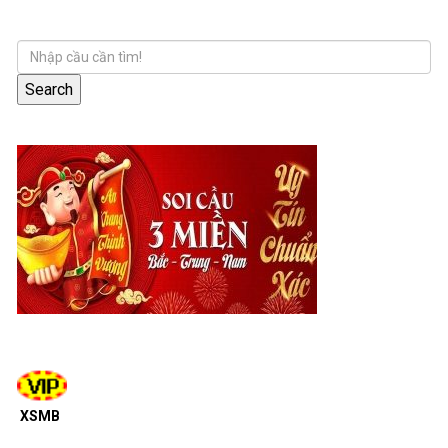
Search
XSMB