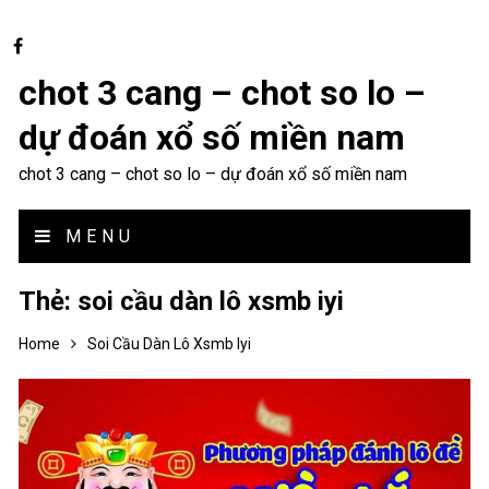
chot 3 cang – chot so lo –
dự đoán xổ số miền nam
chot 3 cang – chot so lo – dự đoán xổ số miền nam
MENU
Thẻ:
soi cầu dàn lô xsmb iyi
Home
Soi Cầu Dàn Lô Xsmb Iyi