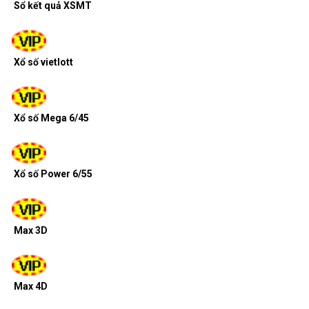
Sổ kết quả XSMT
Xổ số vietlott
Xổ số Mega 6/45
Xổ số Power 6/55
Max 3D
Max 4D