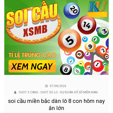
07/08/2026
CHOT 3 CANG - CHOT SO LO - DỰ ĐOÁN XỔ SỐ MIỀN NAM
soi cầu miền bắc dàn lô 8 con hôm nay
ăn lớn