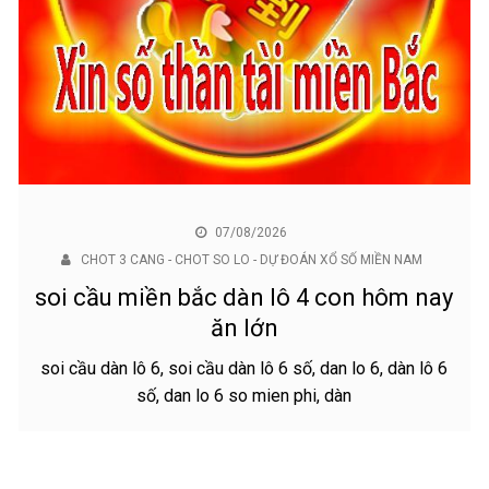
07/08/2026
CHOT 3 CANG - CHOT SO LO - DỰ ĐOÁN XỔ SỐ MIỀN NAM
soi cầu miền bắc dàn lô 4 con hôm nay
ăn lớn
soi cầu dàn lô 6, soi cầu dàn lô 6 số, dan lo 6, dàn lô 6
số, dan lo 6 so mien phi, dàn