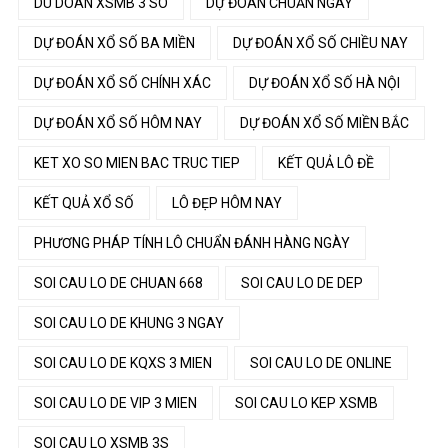
DU DOAN XSMB 3 SO
DỰ ĐOÁN CHUẨN NGAY
DỰ ĐOÁN XỔ SỐ BA MIỀN
DỰ ĐOÁN XỔ SỐ CHIỀU NAY
DỰ ĐOÁN XỔ SỐ CHÍNH XÁC
DỰ ĐOÁN XỔ SỐ HÀ NỘI
DỰ ĐOÁN XỔ SỐ HÔM NAY
DỰ ĐOÁN XỔ SỐ MIỀN BẮC
KET XO SO MIEN BAC TRUC TIEP
KẾT QUẢ LÔ ĐỀ
KẾT QUẢ XỔ SỐ
LÔ ĐẸP HÔM NAY
PHƯƠNG PHÁP TÍNH LÔ CHUẨN ĐÁNH HÀNG NGÀY
SOI CAU LO DE CHUAN 668
SOI CAU LO DE DEP
SOI CAU LO DE KHUNG 3 NGAY
SOI CAU LO DE KQXS 3 MIEN
SOI CAU LO DE ONLINE
SOI CAU LO DE VIP 3 MIEN
SOI CAU LO KEP XSMB
SOI CAU LO XSMB 3S