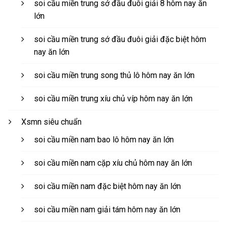
soi cầu miền trung sớ đầu đuôi giải 8 hôm nay ăn
lớn
soi cầu miền trung sớ đầu đuôi giải đặc biệt hôm
nay ăn lớn
soi cầu miền trung song thủ lô hôm nay ăn lớn
soi cầu miền trung xíu chủ víp hôm nay ăn lớn
Xsmn siêu chuẩn
soi cầu miền nam bao lô hôm nay ăn lớn
soi cầu miền nam cặp xíu chủ hôm nay ăn lớn
soi cầu miền nam đặc biệt hôm nay ăn lớn
soi cầu miền nam giải tám hôm nay ăn lớn