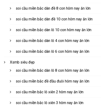
soi cầu miền bắc dàn đề 8 con hôm nay ăn lớn
soi cầu miền bắc dàn đề 10 con hôm nay ăn lớn
soi cầu miền bắc dàn lô 10 con hôm nay ăn lớn
soi cầu miền bắc dàn lô 4 con hôm nay ăn lớn
soi cầu miền bắc dàn lô 6 con hôm nay ăn lớn
Xsmb siêu đẹp
soi cầu miền bắc dàn lô 8 con hôm nay ăn lớn
soi cầu miền bắc đề đầu đuôi hôm nay ăn lớn
soi cầu miền bắc lô xiên 2 hôm nay ăn lớn
soi cầu miền bắc lô xiên 3 hôm nay ăn lớn