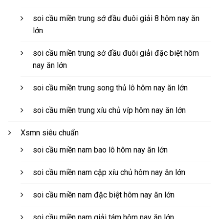
soi cầu miền trung sớ đầu đuôi giải 8 hôm nay ăn
lớn
soi cầu miền trung sớ đầu đuôi giải đặc biệt hôm
nay ăn lớn
soi cầu miền trung song thủ lô hôm nay ăn lớn
soi cầu miền trung xíu chủ víp hôm nay ăn lớn
Xsmn siêu chuẩn
soi cầu miền nam bao lô hôm nay ăn lớn
soi cầu miền nam cặp xíu chủ hôm nay ăn lớn
soi cầu miền nam đặc biệt hôm nay ăn lớn
soi cầu miền nam giải tám hôm nay ăn lớn