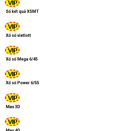
Sổ kết quả XSMT
Xổ số vietlott
Xổ số Mega 6/45
Xổ số Power 6/55
Max 3D
Max 4D