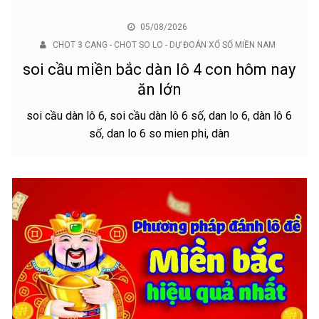
05/08/2026
CHOT 3 CANG - CHOT SO LO - DỰ ĐOÁN XỔ SỐ MIỀN NAM
soi cầu miền bắc dàn lô 4 con hôm nay
ăn lớn
soi cầu dàn lô 6, soi cầu dàn lô 6 số, dan lo 6, dàn lô 6
số, dan lo 6 so mien phi, dàn