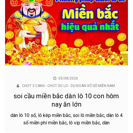
05/08/2026
CHOT 3 CANG - CHOT SO LO - DỰ ĐOÁN XỔ SỐ MIỀN NAM
soi cầu miền bắc dàn lô 10 con hôm
nay ăn lớn
dàn lô 10 số, lô kép miền bắc, soi lô miền bắc, dàn lô 4
số miền phí miền bắc, lô vip miền bắc, dàn