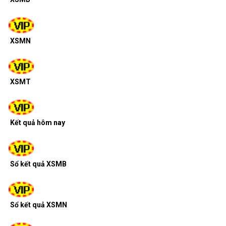
XSMN
XSMT
Kết quả hôm nay
Sổ kết quả XSMB
Sổ kết quả XSMN