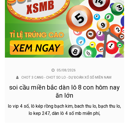
05/08/2026
CHOT 3 CANG - CHOT SO LO - DỰ ĐOÁN XỔ SỐ MIỀN NAM
soi cầu miền bắc dàn lô 8 con hôm nay
ăn lớn
lo vip 4 số, lô kép rồng bạch kim, bach thu lo, bạch thu lo,
lo kep 247, dàn lô 4 số mb miễn phí,