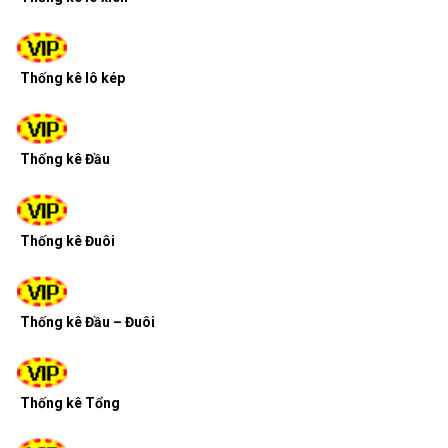
Thống kê lô kép
Thống kê Đầu
Thống kê Đuôi
Thống kê Đầu – Đuôi
Thống kê Tổng