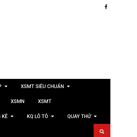
P
XSMT SIÊU CHUẨN
XSMN
XSMT
 KÊ
KQ LÔ TÔ
QUAY THỬ