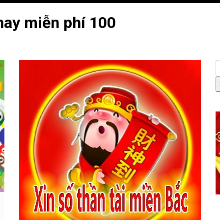
nay miễn phí 100