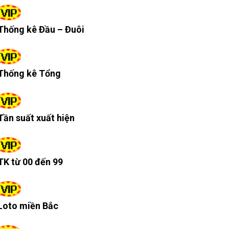
Thống kê Đầu – Đuôi
Thống kê Tổng
Tần suất xuất hiện
TK từ 00 đến 99
Loto miền Bắc