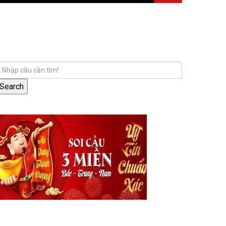
Search