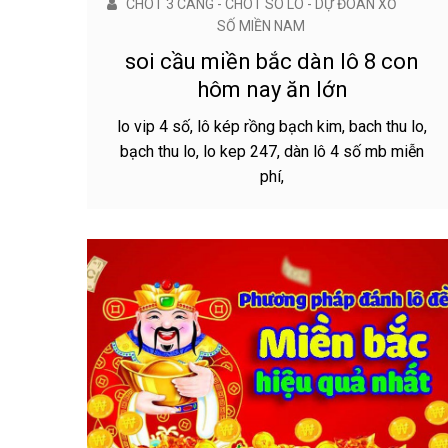
CHOT 3 CANG - CHOT SO LO - DỰ ĐOÁN XỔ
SỐ MIỀN NAM
soi cầu miền bắc dàn lô 8 con
hôm nay ăn lớn
lo vip 4 số, lô kép rồng bạch kim, bach thu lo,
bạch thu lo, lo kep 247, dàn lô 4 số mb miễn
phí,