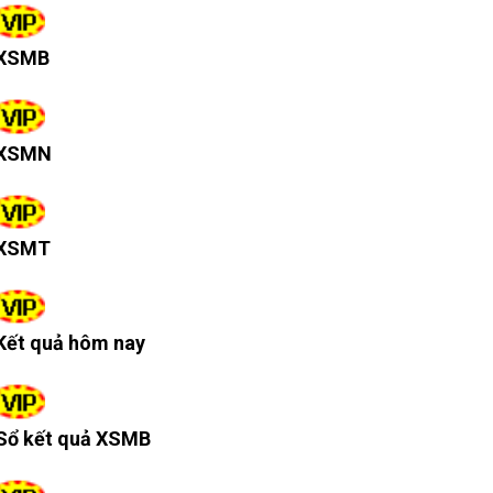
XSMB
XSMN
XSMT
Kết quả hôm nay
Sổ kết quả XSMB