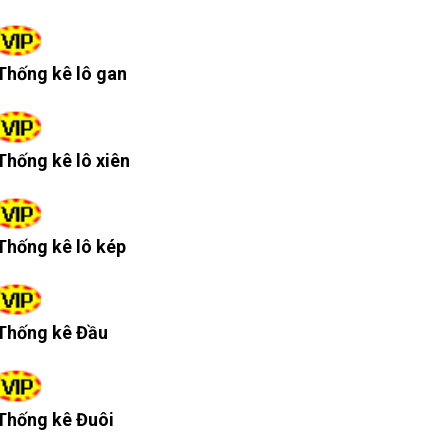
Thống kê lô gan
Thống kê lô xiên
Thống kê lô kép
Thống kê Đầu
Thống kê Đuôi