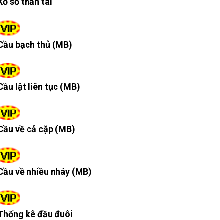
Xổ số thần tài
Cầu bạch thủ (MB)
Cầu lật liên tục (MB)
Cầu về cả cặp (MB)
Cầu về nhiều nháy (MB)
Thống kê đầu đuôi