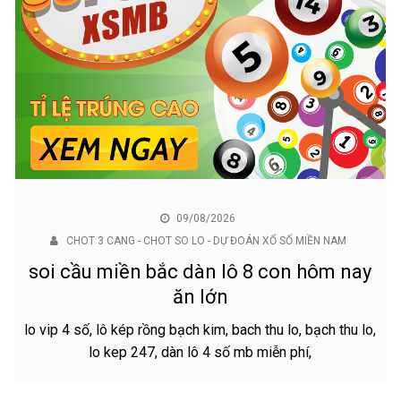
09/08/2026
CHOT 3 CANG - CHOT SO LO - DỰ ĐOÁN XỔ SỐ MIỀN NAM
soi cầu miền bắc dàn lô 8 con hôm nay
ăn lớn
lo vip 4 số, lô kép rồng bạch kim, bach thu lo, bạch thu lo,
lo kep 247, dàn lô 4 số mb miễn phí,