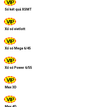
Sổ kết quả XSMT
Xổ số vietlott
Xổ số Mega 6/45
Xổ số Power 6/55
Max 3D
Max 4D