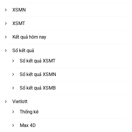
XSMN
XSMT
Kết quả hôm nay
Sổ kết quả
Sổ kết quả XSMT
Sổ kết quả XSMN
Sổ kết quả XSMB
Vietlott
Thống kê
Max 4D