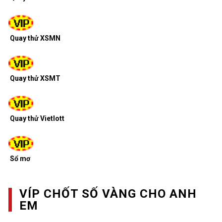
Quay thử XSMN
Quay thử XSMT
Quay thử Vietlott
Sổ mơ
VÍP CHỐT SỐ VÀNG CHO ANH
EM