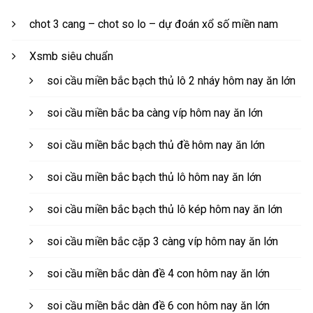
chot 3 cang – chot so lo – dự đoán xổ số miền nam
Xsmb siêu chuẩn
soi cầu miền bắc bạch thủ lô 2 nháy hôm nay ăn lớn
soi cầu miền bắc ba càng víp hôm nay ăn lớn
soi cầu miền bắc bạch thủ đề hôm nay ăn lớn
soi cầu miền bắc bạch thủ lô hôm nay ăn lớn
soi cầu miền bắc bạch thủ lô kép hôm nay ăn lớn
soi cầu miền bắc cặp 3 càng víp hôm nay ăn lớn
soi cầu miền bắc dàn đề 4 con hôm nay ăn lớn
soi cầu miền bắc dàn đề 6 con hôm nay ăn lớn