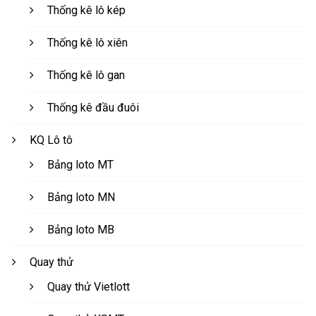
Thống kê lô kép
Thống kê lô xiên
Thống kê lô gan
Thống kê đầu đuôi
KQ Lô tô
Bảng loto MT
Bảng loto MN
Bảng loto MB
Quay thử
Quay thử Vietlott