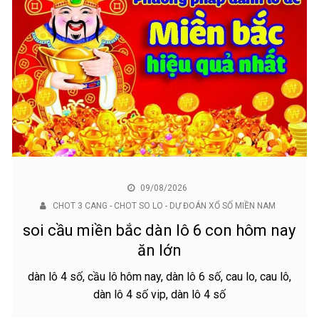
09/08/2026
CHOT 3 CANG - CHOT SO LO - DỰ ĐOÁN XỔ SỐ MIỀN NAM
soi cầu miền bắc dàn lô 6 con hôm nay
ăn lớn
dàn lô 4 số, cầu lô hôm nay, dàn lô 6 số, cau lo, cau lô,
dàn lô 4 số vip, dàn lô 4 số