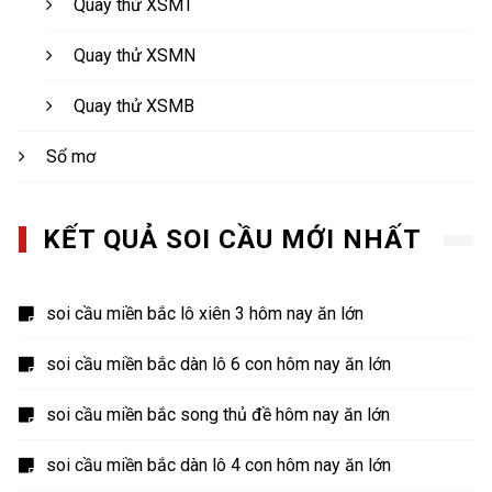
Quay thử XSMT
Quay thử XSMN
Quay thử XSMB
Sổ mơ
KẾT QUẢ SOI CẦU MỚI NHẤT
soi cầu miền bắc lô xiên 3 hôm nay ăn lớn
soi cầu miền bắc dàn lô 6 con hôm nay ăn lớn
soi cầu miền bắc song thủ đề hôm nay ăn lớn
soi cầu miền bắc dàn lô 4 con hôm nay ăn lớn