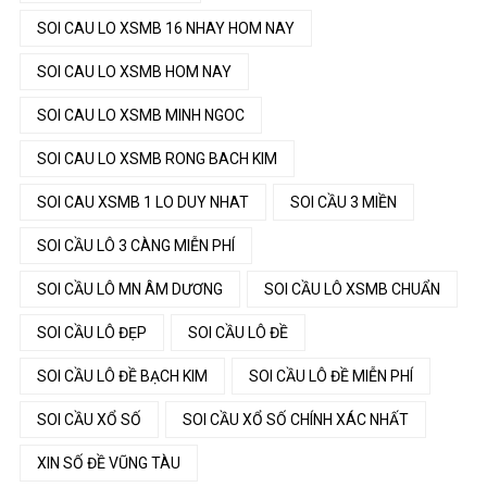
SOI CAU LO XSMB 16 NHAY HOM NAY
SOI CAU LO XSMB HOM NAY
SOI CAU LO XSMB MINH NGOC
SOI CAU LO XSMB RONG BACH KIM
SOI CAU XSMB 1 LO DUY NHAT
SOI CẦU 3 MIỀN
SOI CẦU LÔ 3 CÀNG MIỄN PHÍ
SOI CẦU LÔ MN ÂM DƯƠNG
SOI CẦU LÔ XSMB CHUẨN
SOI CẦU LÔ ĐẸP
SOI CẦU LÔ ĐỀ
SOI CẦU LÔ ĐỀ BẠCH KIM
SOI CẦU LÔ ĐỀ MIỄN PHÍ
SOI CẦU XỔ SỐ
SOI CẦU XỔ SỐ CHÍNH XÁC NHẤT
XIN SỐ ĐỀ VŨNG TÀU