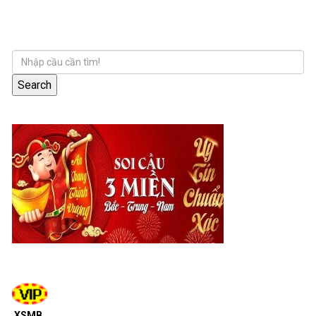
Search
XSMB