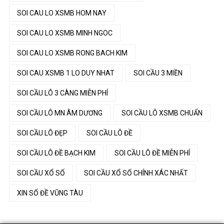
SOI CAU LO XSMB HOM NAY
SOI CAU LO XSMB MINH NGOC
SOI CAU LO XSMB RONG BACH KIM
SOI CAU XSMB 1 LO DUY NHAT
SOI CẦU 3 MIỀN
SOI CẦU LÔ 3 CÀNG MIỄN PHÍ
SOI CẦU LÔ MN ÂM DƯƠNG
SOI CẦU LÔ XSMB CHUẨN
SOI CẦU LÔ ĐẸP
SOI CẦU LÔ ĐỀ
SOI CẦU LÔ ĐỀ BẠCH KIM
SOI CẦU LÔ ĐỀ MIỄN PHÍ
SOI CẦU XỔ SỐ
SOI CẦU XỔ SỐ CHÍNH XÁC NHẤT
XIN SỐ ĐỀ VŨNG TÀU