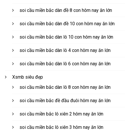
soi cầu miền bắc dàn đề 8 con hôm nay ăn lớn
soi cầu miền bắc dàn đề 10 con hôm nay ăn lớn
soi cầu miền bắc dàn lô 10 con hôm nay ăn lớn
soi cầu miền bắc dàn lô 4 con hôm nay ăn lớn
soi cầu miền bắc dàn lô 6 con hôm nay ăn lớn
Xsmb siêu đẹp
soi cầu miền bắc dàn lô 8 con hôm nay ăn lớn
soi cầu miền bắc đề đầu đuôi hôm nay ăn lớn
soi cầu miền bắc lô xiên 2 hôm nay ăn lớn
soi cầu miền bắc lô xiên 3 hôm nay ăn lớn