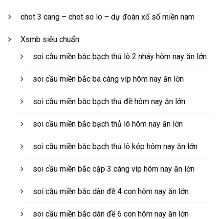
chot 3 cang – chot so lo – dự đoán xổ số miền nam
Xsmb siêu chuẩn
soi cầu miền bắc bạch thủ lô 2 nháy hôm nay ăn lớn
soi cầu miền bắc ba càng víp hôm nay ăn lớn
soi cầu miền bắc bạch thủ đề hôm nay ăn lớn
soi cầu miền bắc bạch thủ lô hôm nay ăn lớn
soi cầu miền bắc bạch thủ lô kép hôm nay ăn lớn
soi cầu miền bắc cặp 3 càng víp hôm nay ăn lớn
soi cầu miền bắc dàn đề 4 con hôm nay ăn lớn
soi cầu miền bắc dàn đề 6 con hôm nay ăn lớn