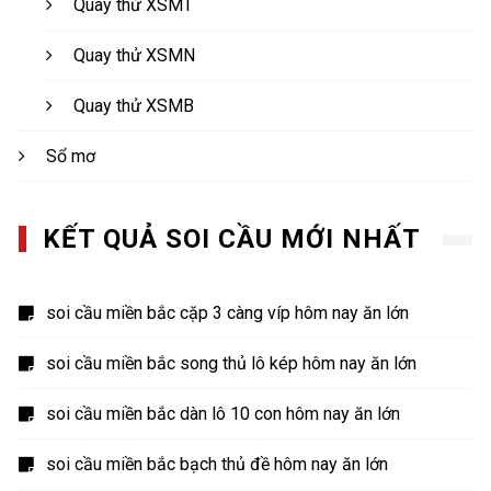
Quay thử XSMT
Quay thử XSMN
Quay thử XSMB
Sổ mơ
KẾT QUẢ SOI CẦU MỚI NHẤT
soi cầu miền bắc cặp 3 càng víp hôm nay ăn lớn
soi cầu miền bắc song thủ lô kép hôm nay ăn lớn
soi cầu miền bắc dàn lô 10 con hôm nay ăn lớn
soi cầu miền bắc bạch thủ đề hôm nay ăn lớn