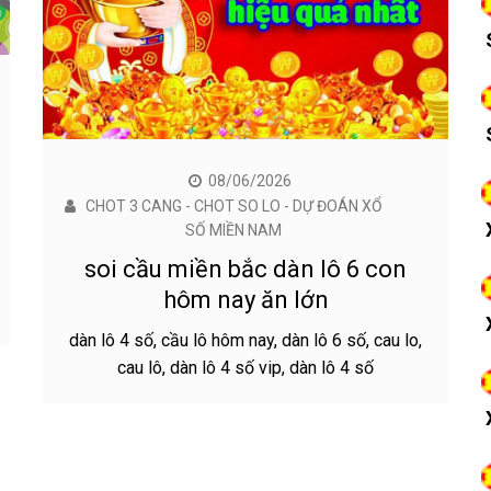
08/06/2026
CHOT 3 CANG - CHOT SO LO - DỰ ĐOÁN XỔ
SỐ MIỀN NAM
soi cầu miền bắc dàn lô 6 con
hôm nay ăn lớn
dàn lô 4 số, cầu lô hôm nay, dàn lô 6 số, cau lo,
cau lô, dàn lô 4 số vip, dàn lô 4 số