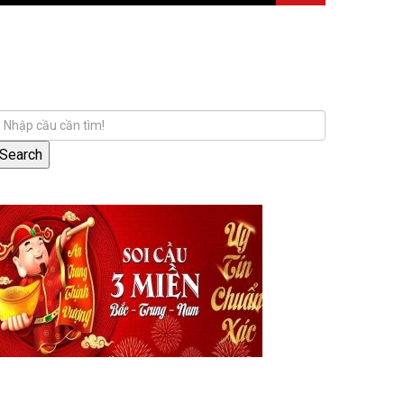
Search