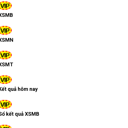
XSMB
XSMN
XSMT
Kết quả hôm nay
Sổ kết quả XSMB