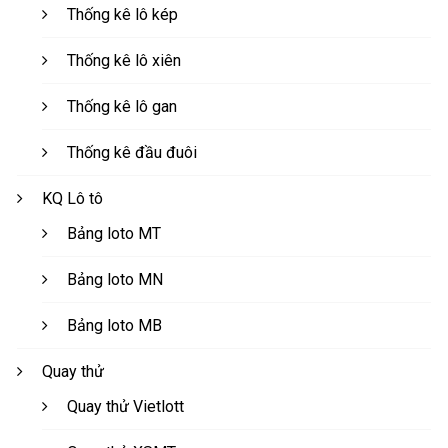
Thống kê lô kép
Thống kê lô xiên
Thống kê lô gan
Thống kê đầu đuôi
KQ Lô tô
Bảng loto MT
Bảng loto MN
Bảng loto MB
Quay thử
Quay thử Vietlott