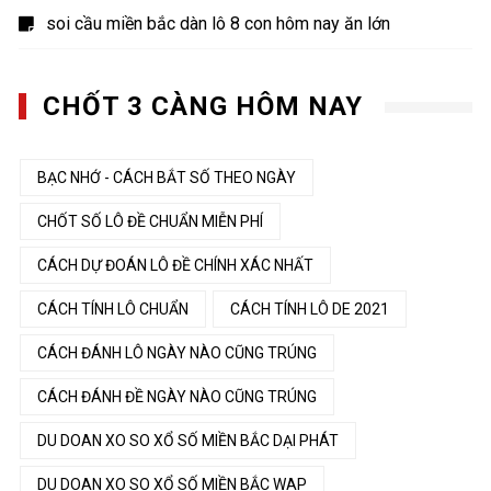
soi cầu miền bắc dàn lô 8 con hôm nay ăn lớn
CHỐT 3 CÀNG HÔM NAY
BẠC NHỚ - CÁCH BẮT SỐ THEO NGÀY
CHỐT SỐ LÔ ĐỀ CHUẨN MIỄN PHÍ
CÁCH DỰ ĐOÁN LÔ ĐỀ CHÍNH XÁC NHẤT
CÁCH TÍNH LÔ CHUẨN
CÁCH TÍNH LÔ DE 2021
CÁCH ĐÁNH LÔ NGÀY NÀO CŨNG TRÚNG
CÁCH ĐÁNH ĐỀ NGÀY NÀO CŨNG TRÚNG
DU DOAN XO SO XỔ SỐ MIỀN BẮC DẠI PHÁT
DU DOAN XO SO XỔ SỐ MIỀN BẮC WAP