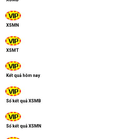
XSMN
XSMT
Kết quả hôm nay
Sổ kết quả XSMB
Sổ kết quả XSMN