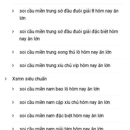
soi cầu miền trung sớ đầu đuôi giải 8 hôm nay ăn
lớn
soi cầu miền trung sớ đầu đuôi giải đặc biệt hôm
nay ăn lớn
soi cầu miền trung song thủ lô hôm nay ăn lớn
soi cầu miền trung xíu chủ víp hôm nay ăn lớn
Xsmn siêu chuẩn
soi cầu miền nam bao lô hôm nay ăn lớn
soi cầu miền nam cặp xíu chủ hôm nay ăn lớn
soi cầu miền nam đặc biệt hôm nay ăn lớn
soi cầu miền nam giải tám hôm nay ăn lớn