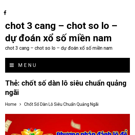
chot 3 cang – chot so lo –
dự đoán xổ số miền nam
chot 3 cang – chot so lo – dự đoán xổ số miền nam
MENU
Thẻ:
chốt số dàn lô siêu chuẩn quảng
ngãi
Home
Chốt Số Dàn Lô Siêu Chuẩn Quảng Ngãi