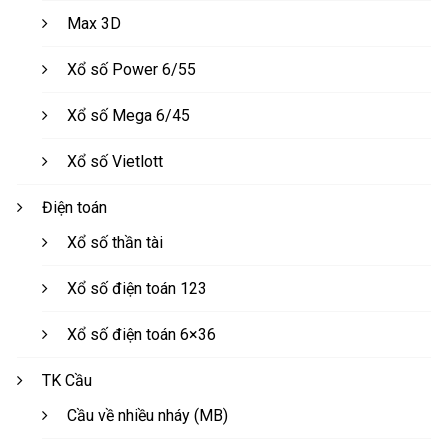
Max 3D
Xổ số Power 6/55
Xổ số Mega 6/45
Xổ số Vietlott
Điện toán
Xổ số thần tài
Xổ số điện toán 123
Xổ số điện toán 6×36
TK Cầu
Cầu về nhiều nháy (MB)