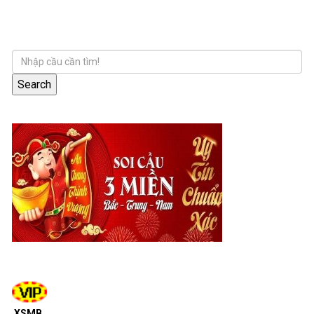
Search
XSMB