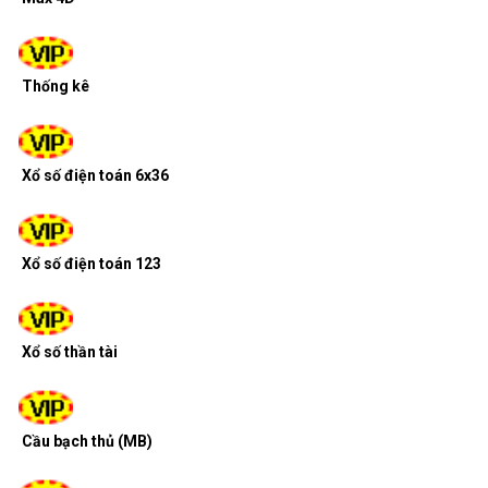
Thống kê
Xổ số điện toán 6x36
Xổ số điện toán 123
Xổ số thần tài
Cầu bạch thủ (MB)