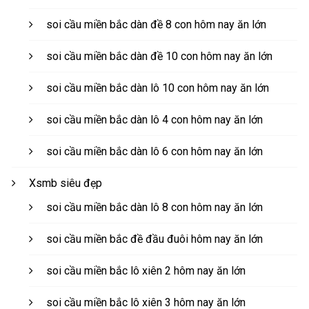
soi cầu miền bắc dàn đề 8 con hôm nay ăn lớn
soi cầu miền bắc dàn đề 10 con hôm nay ăn lớn
soi cầu miền bắc dàn lô 10 con hôm nay ăn lớn
soi cầu miền bắc dàn lô 4 con hôm nay ăn lớn
soi cầu miền bắc dàn lô 6 con hôm nay ăn lớn
Xsmb siêu đẹp
soi cầu miền bắc dàn lô 8 con hôm nay ăn lớn
soi cầu miền bắc đề đầu đuôi hôm nay ăn lớn
soi cầu miền bắc lô xiên 2 hôm nay ăn lớn
soi cầu miền bắc lô xiên 3 hôm nay ăn lớn