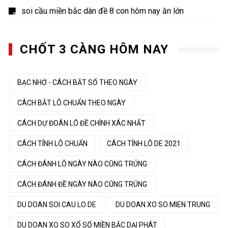
soi cầu miền bắc dàn đề 8 con hôm nay ăn lớn
CHỐT 3 CÀNG HÔM NAY
BẠC NHỚ - CÁCH BẮT SỐ THEO NGÀY
CÁCH BẮT LÔ CHUẨN THEO NGÀY
CÁCH DỰ ĐOÁN LÔ ĐỀ CHÍNH XÁC NHẤT
CÁCH TÍNH LÔ CHUẨN
CÁCH TÍNH LÔ DE 2021
CÁCH ĐÁNH LÔ NGÀY NÀO CŨNG TRÚNG
CÁCH ĐÁNH ĐỀ NGÀY NÀO CŨNG TRÚNG
DU DOAN SOI CAU LO DE
DU DOAN XO SO MIEN TRUNG
DU DOAN XO SO XỔ SỐ MIỀN BẮC DẠI PHÁT