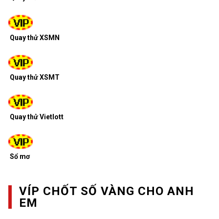
Quay thử XSMN
Quay thử XSMT
Quay thử Vietlott
Sổ mơ
VÍP CHỐT SỐ VÀNG CHO ANH
EM