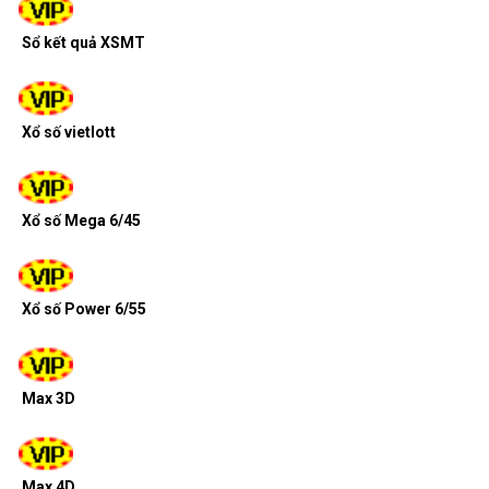
Sổ kết quả XSMT
Xổ số vietlott
Xổ số Mega 6/45
Xổ số Power 6/55
Max 3D
Max 4D