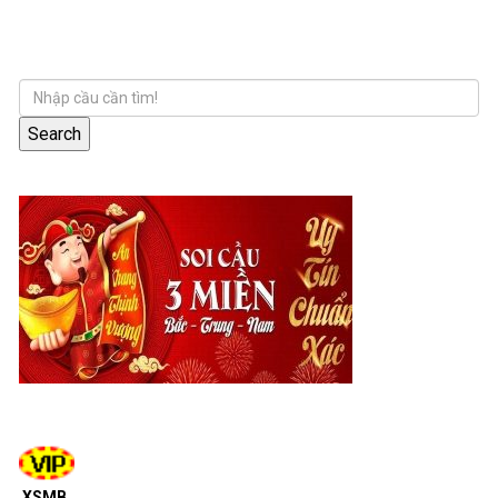
Search
XSMB