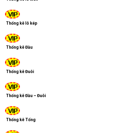
Thống kê lô kép
Thống kê Đầu
Thống kê Đuôi
Thống kê Đầu – Đuôi
Thống kê Tổng