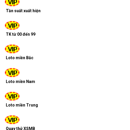
Tần suất xuất hiện
TK từ 00 đến 99
Loto miền Bắc
Loto miền Nam
Loto miền Trung
Quay thử XSMB