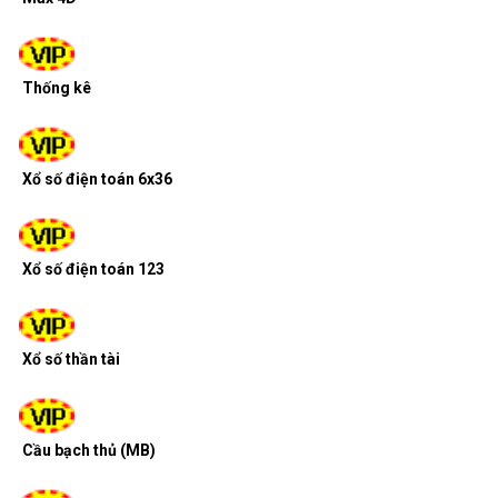
Thống kê
Xổ số điện toán 6x36
Xổ số điện toán 123
Xổ số thần tài
Cầu bạch thủ (MB)