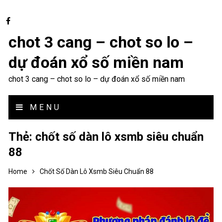
chot 3 cang – chot so lo –
dự đoán xổ số miền nam
chot 3 cang – chot so lo – dự đoán xổ số miền nam
MENU
Thẻ:
chốt số dàn lô xsmb siêu chuẩn
88
Home
Chốt Số Dàn Lô Xsmb Siêu Chuẩn 88