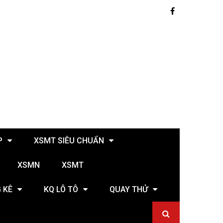
P
XSMT SIÊU CHUẨN
XSMN
XSMT
 KÊ
KQ LÔ TÔ
QUAY THỬ