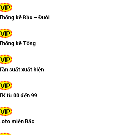
Thống kê Đầu – Đuôi
Thống kê Tổng
Tần suất xuất hiện
TK từ 00 đến 99
Loto miền Bắc