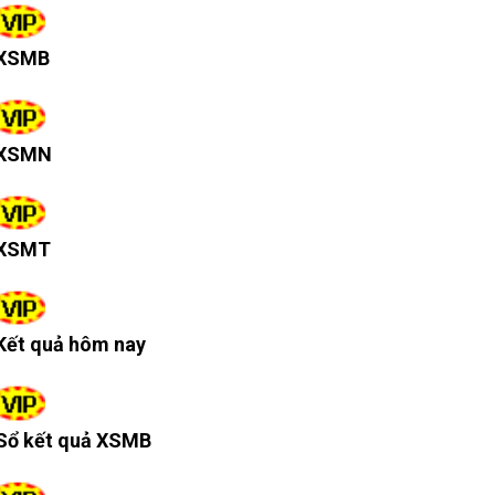
XSMB
XSMN
XSMT
Kết quả hôm nay
Sổ kết quả XSMB