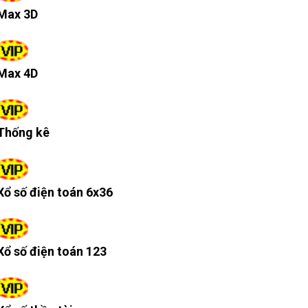
Max 3D
Max 4D
Thống kê
Xổ số điện toán 6x36
Xổ số điện toán 123