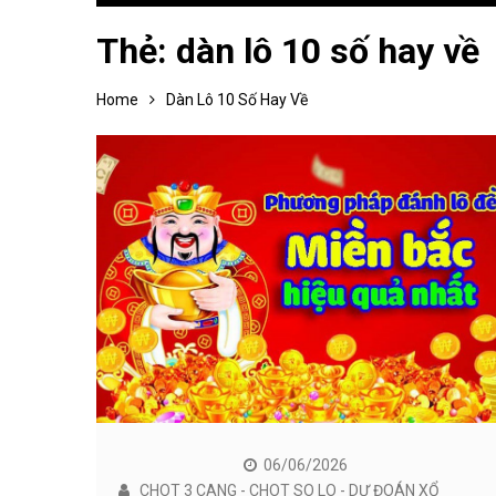
Thẻ:
dàn lô 10 số hay về
Home
Dàn Lô 10 Số Hay Về
06/06/2026
CHOT 3 CANG - CHOT SO LO - DỰ ĐOÁN XỔ