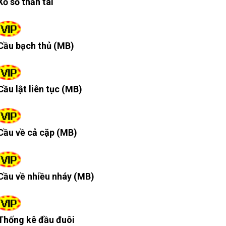
Xổ số thần tài
Cầu bạch thủ (MB)
Cầu lật liên tục (MB)
Cầu về cả cặp (MB)
Cầu về nhiều nháy (MB)
Thống kê đầu đuôi