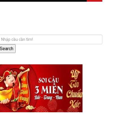
Search