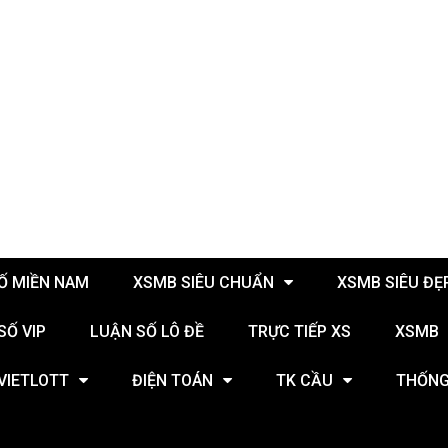
SỐ MIỀN NAM
XSMB SIÊU CHUẨN
XSMB SIÊU ĐẸ
SỐ VIP
LUẬN SỐ LÔ ĐỀ
TRỰC TIẾP XS
XSMB
VIETLOTT
ĐIỆN TOÁN
TK CẦU
THỐNG