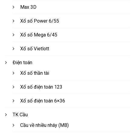
Max 3D
Xổ số Power 6/55
Xổ số Mega 6/45
Xổ số Vietlott
Điện toán
Xổ số thần tài
Xổ số điện toán 123
Xổ số điện toán 6×36
TK Cầu
Cầu về nhiều nháy (MB)