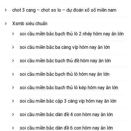
chot 3 cang – chot so lo – dự đoán xổ số miền nam
Xsmb siêu chuẩn
soi cầu miền bắc bạch thủ lô 2 nháy hôm nay ăn lớn
soi cầu miền bắc ba càng víp hôm nay ăn lớn
soi cầu miền bắc bạch thủ đề hôm nay ăn lớn
soi cầu miền bắc bạch thủ lô hôm nay ăn lớn
soi cầu miền bắc bạch thủ lô kép hôm nay ăn lớn
soi cầu miền bắc cặp 3 càng víp hôm nay ăn lớn
soi cầu miền bắc dàn đề 4 con hôm nay ăn lớn
soi cầu miền bắc dàn đề 6 con hôm nay ăn lớn