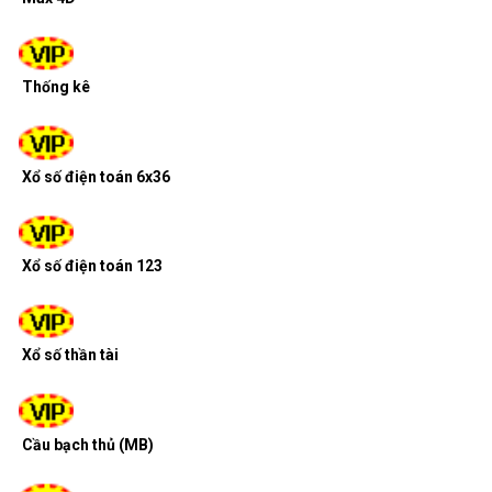
Thống kê
Xổ số điện toán 6x36
Xổ số điện toán 123
Xổ số thần tài
Cầu bạch thủ (MB)