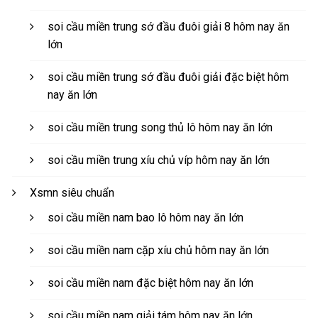
soi cầu miền trung sớ đầu đuôi giải 8 hôm nay ăn
lớn
soi cầu miền trung sớ đầu đuôi giải đặc biệt hôm
nay ăn lớn
soi cầu miền trung song thủ lô hôm nay ăn lớn
soi cầu miền trung xíu chủ víp hôm nay ăn lớn
Xsmn siêu chuẩn
soi cầu miền nam bao lô hôm nay ăn lớn
soi cầu miền nam cặp xíu chủ hôm nay ăn lớn
soi cầu miền nam đặc biệt hôm nay ăn lớn
soi cầu miền nam giải tám hôm nay ăn lớn