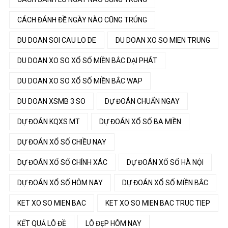
CÁCH ĐÁNH ĐỀ NGÀY NÀO CŨNG TRÚNG
DU DOAN SOI CAU LO DE
DU DOAN XO SO MIEN TRUNG
DU DOAN XO SO XỔ SỐ MIỀN BẮC DẠI PHÁT
DU DOAN XO SO XỔ SỐ MIỀN BẮC WAP
DU DOAN XSMB 3 SO
DỰ ĐOÁN CHUẨN NGAY
DỰ ĐOÁN KQXS MT
DỰ ĐOÁN XỔ SỐ BA MIỀN
DỰ ĐOÁN XỔ SỐ CHIỀU NAY
DỰ ĐOÁN XỔ SỐ CHÍNH XÁC
DỰ ĐOÁN XỔ SỐ HÀ NỘI
DỰ ĐOÁN XỔ SỐ HÔM NAY
DỰ ĐOÁN XỔ SỐ MIỀN BẮC
KET XO SO MIEN BAC
KET XO SO MIEN BAC TRUC TIEP
KẾT QUẢ LÔ ĐỀ
LÔ ĐẸP HÔM NAY