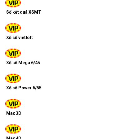
Sổ kết quả XSMT
Xổ số vietlott
Xổ số Mega 6/45
Xổ số Power 6/55
Max 3D
Max 4D