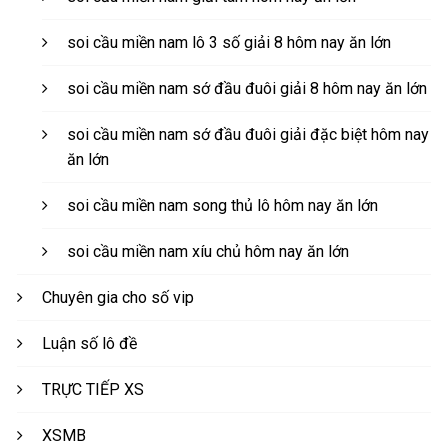
soi cầu miền nam lô 3 số giải 8 hôm nay ăn lớn
soi cầu miền nam sớ đầu đuôi giải 8 hôm nay ăn lớn
soi cầu miền nam sớ đầu đuôi giải đặc biệt hôm nay
ăn lớn
soi cầu miền nam song thủ lô hôm nay ăn lớn
soi cầu miền nam xíu chủ hôm nay ăn lớn
Chuyên gia cho số vip
Luận số lô đề
TRỰC TIẾP XS
XSMB