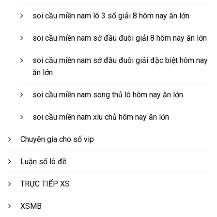
soi cầu miền nam lô 3 số giải 8 hôm nay ăn lớn
soi cầu miền nam sớ đầu đuôi giải 8 hôm nay ăn lớn
soi cầu miền nam sớ đầu đuôi giải đặc biệt hôm nay
ăn lớn
soi cầu miền nam song thủ lô hôm nay ăn lớn
soi cầu miền nam xíu chủ hôm nay ăn lớn
Chuyên gia cho số vip
Luận số lô đề
TRỰC TIẾP XS
XSMB