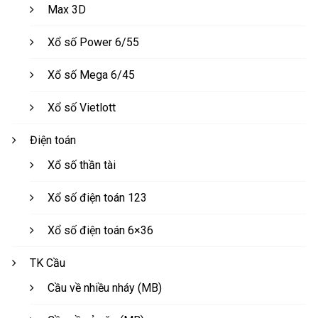
Max 3D
Xổ số Power 6/55
Xổ số Mega 6/45
Xổ số Vietlott
Điện toán
Xổ số thần tài
Xổ số điện toán 123
Xổ số điện toán 6×36
TK Cầu
Cầu về nhiều nháy (MB)