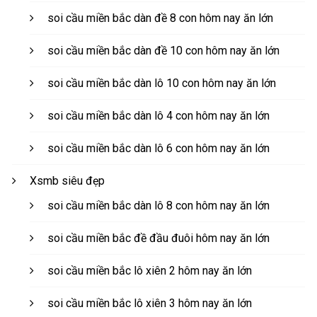
soi cầu miền bắc dàn đề 8 con hôm nay ăn lớn
soi cầu miền bắc dàn đề 10 con hôm nay ăn lớn
soi cầu miền bắc dàn lô 10 con hôm nay ăn lớn
soi cầu miền bắc dàn lô 4 con hôm nay ăn lớn
soi cầu miền bắc dàn lô 6 con hôm nay ăn lớn
Xsmb siêu đẹp
soi cầu miền bắc dàn lô 8 con hôm nay ăn lớn
soi cầu miền bắc đề đầu đuôi hôm nay ăn lớn
soi cầu miền bắc lô xiên 2 hôm nay ăn lớn
soi cầu miền bắc lô xiên 3 hôm nay ăn lớn