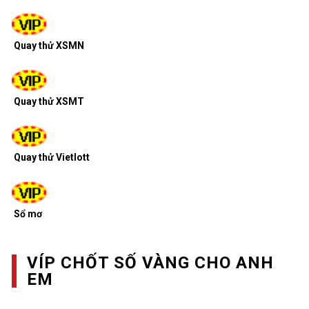
Quay thử XSMN
Quay thử XSMT
Quay thử Vietlott
Sổ mơ
VÍP CHỐT SỐ VÀNG CHO ANH
EM