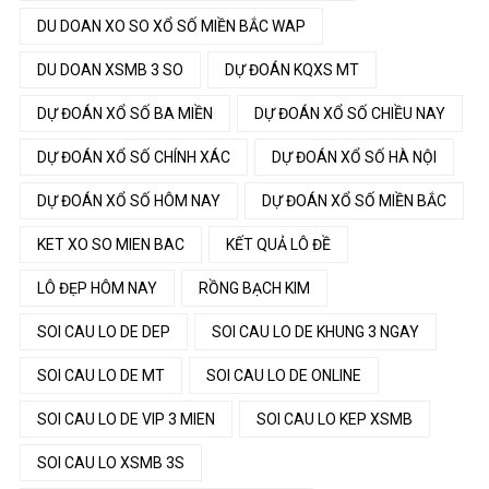
DU DOAN XO SO XỔ SỐ MIỀN BẮC WAP
DU DOAN XSMB 3 SO
DỰ ĐOÁN KQXS MT
DỰ ĐOÁN XỔ SỐ BA MIỀN
DỰ ĐOÁN XỔ SỐ CHIỀU NAY
DỰ ĐOÁN XỔ SỐ CHÍNH XÁC
DỰ ĐOÁN XỔ SỐ HÀ NỘI
DỰ ĐOÁN XỔ SỐ HÔM NAY
DỰ ĐOÁN XỔ SỐ MIỀN BẮC
KET XO SO MIEN BAC
KẾT QUẢ LÔ ĐỀ
LÔ ĐẸP HÔM NAY
RỒNG BẠCH KIM
SOI CAU LO DE DEP
SOI CAU LO DE KHUNG 3 NGAY
SOI CAU LO DE MT
SOI CAU LO DE ONLINE
SOI CAU LO DE VIP 3 MIEN
SOI CAU LO KEP XSMB
SOI CAU LO XSMB 3S