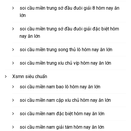
soi cầu miền trung sớ đầu đuôi giải 8 hôm nay ăn
lớn
soi cầu miền trung sớ đầu đuôi giải đặc biệt hôm
nay ăn lớn
soi cầu miền trung song thủ lô hôm nay ăn lớn
soi cầu miền trung xíu chủ víp hôm nay ăn lớn
Xsmn siêu chuẩn
soi cầu miền nam bao lô hôm nay ăn lớn
soi cầu miền nam cặp xíu chủ hôm nay ăn lớn
soi cầu miền nam đặc biệt hôm nay ăn lớn
soi cầu miền nam giải tám hôm nay ăn lớn