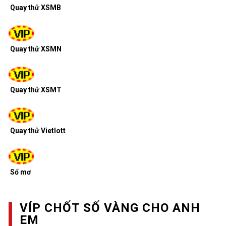
Quay thử XSMB
Quay thử XSMN
Quay thử XSMT
Quay thử Vietlott
Sổ mơ
VÍP CHỐT SỐ VÀNG CHO ANH
EM