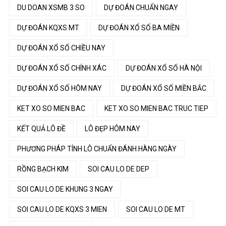
DU DOAN XSMB 3 SO
DỰ ĐOÁN CHUẨN NGAY
DỰ ĐOÁN KQXS MT
DỰ ĐOÁN XỔ SỐ BA MIỀN
DỰ ĐOÁN XỔ SỐ CHIỀU NAY
DỰ ĐOÁN XỔ SỐ CHÍNH XÁC
DỰ ĐOÁN XỔ SỐ HÀ NỘI
DỰ ĐOÁN XỔ SỐ HÔM NAY
DỰ ĐOÁN XỔ SỐ MIỀN BẮC
KET XO SO MIEN BAC
KET XO SO MIEN BAC TRUC TIEP
KẾT QUẢ LÔ ĐỀ
LÔ ĐẸP HÔM NAY
PHƯƠNG PHÁP TÍNH LÔ CHUẨN ĐÁNH HÀNG NGÀY
RỒNG BẠCH KIM
SOI CAU LO DE DEP
SOI CAU LO DE KHUNG 3 NGAY
SOI CAU LO DE KQXS 3 MIEN
SOI CAU LO DE MT