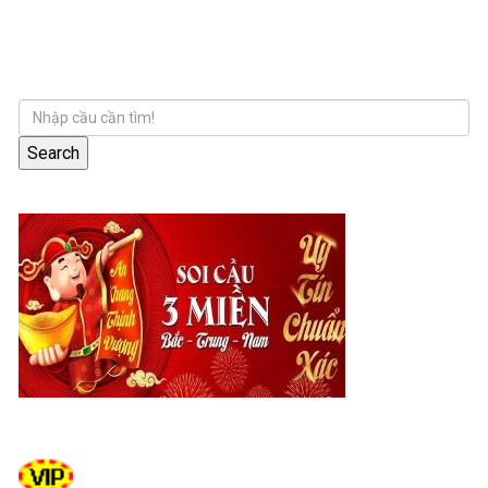
Search