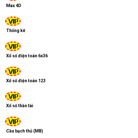
Max 4D
Thống kê
Xổ số điện toán 6x36
Xổ số điện toán 123
Xổ số thần tài
Cầu bạch thủ (MB)