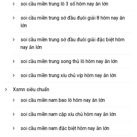
soi cầu miền trung lô 3 số hôm nay ăn lớn
soi cầu miền trung sớ đầu đuôi giải 8 hôm nay ăn
lớn
soi cầu miền trung sớ đầu đuôi giải đặc biệt hôm
nay ăn lớn
soi cầu miền trung song thủ lô hôm nay ăn lớn
soi cầu miền trung xíu chủ víp hôm nay ăn lớn
Xsmn siêu chuẩn
soi cầu miền nam bao lô hôm nay ăn lớn
soi cầu miền nam cặp xíu chủ hôm nay ăn lớn
soi cầu miền nam đặc biệt hôm nay ăn lớn