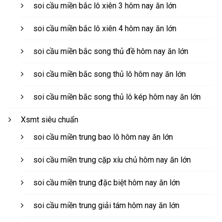
soi cầu miền bắc lô xiên 3 hôm nay ăn lớn
soi cầu miền bắc lô xiên 4 hôm nay ăn lớn
soi cầu miền bắc song thủ đề hôm nay ăn lớn
soi cầu miền bắc song thủ lô hôm nay ăn lớn
soi cầu miền bắc song thủ lô kép hôm nay ăn lớn
Xsmt siêu chuẩn
soi cầu miền trung bao lô hôm nay ăn lớn
soi cầu miền trung cặp xíu chủ hôm nay ăn lớn
soi cầu miền trung đặc biệt hôm nay ăn lớn
soi cầu miền trung giải tám hôm nay ăn lớn