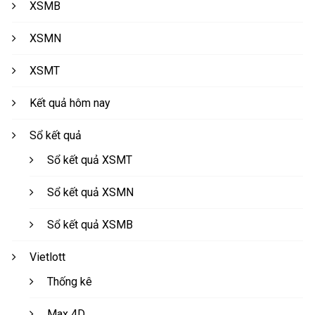
XSMB
XSMN
XSMT
Kết quả hôm nay
Sổ kết quả
Sổ kết quả XSMT
Sổ kết quả XSMN
Sổ kết quả XSMB
Vietlott
Thống kê
Max 4D