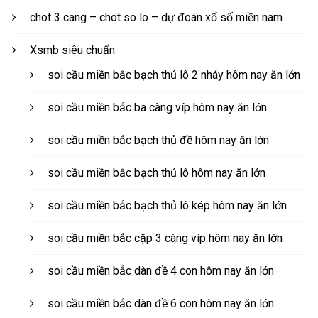
chot 3 cang – chot so lo – dự đoán xổ số miền nam
Xsmb siêu chuẩn
soi cầu miền bắc bạch thủ lô 2 nháy hôm nay ăn lớn
soi cầu miền bắc ba càng víp hôm nay ăn lớn
soi cầu miền bắc bạch thủ đề hôm nay ăn lớn
soi cầu miền bắc bạch thủ lô hôm nay ăn lớn
soi cầu miền bắc bạch thủ lô kép hôm nay ăn lớn
soi cầu miền bắc cặp 3 càng víp hôm nay ăn lớn
soi cầu miền bắc dàn đề 4 con hôm nay ăn lớn
soi cầu miền bắc dàn đề 6 con hôm nay ăn lớn