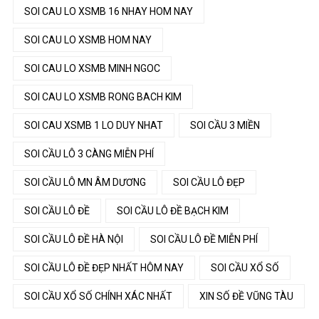
SOI CAU LO XSMB 16 NHAY HOM NAY
SOI CAU LO XSMB HOM NAY
SOI CAU LO XSMB MINH NGOC
SOI CAU LO XSMB RONG BACH KIM
SOI CAU XSMB 1 LO DUY NHAT
SOI CẦU 3 MIỀN
SOI CẦU LÔ 3 CÀNG MIỄN PHÍ
SOI CẦU LÔ MN ÂM DƯƠNG
SOI CẦU LÔ ĐẸP
SOI CẦU LÔ ĐỀ
SOI CẦU LÔ ĐỀ BẠCH KIM
SOI CẦU LÔ ĐỀ HÀ NỘI
SOI CẦU LÔ ĐỀ MIỄN PHÍ
SOI CẦU LÔ ĐỀ ĐẸP NHẤT HÔM NAY
SOI CẦU XỔ SỐ
SOI CẦU XỔ SỐ CHÍNH XÁC NHẤT
XIN SỐ ĐỀ VŨNG TÀU