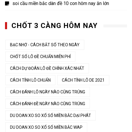
soi cầu miền bắc dàn đề 10 con hôm nay ăn lớn
CHỐT 3 CÀNG HÔM NAY
BẠC NHỚ - CÁCH BẮT SỐ THEO NGÀY
CHỐT SỐ LÔ ĐỀ CHUẨN MIỄN PHÍ
CÁCH DỰ ĐOÁN LÔ ĐỀ CHÍNH XÁC NHẤT
CÁCH TÍNH LÔ CHUẨN
CÁCH TÍNH LÔ DE 2021
CÁCH ĐÁNH LÔ NGÀY NÀO CŨNG TRÚNG
CÁCH ĐÁNH ĐỀ NGÀY NÀO CŨNG TRÚNG
DU DOAN XO SO XỔ SỐ MIỀN BẮC DẠI PHÁT
DU DOAN XO SO XỔ SỐ MIỀN BẮC WAP