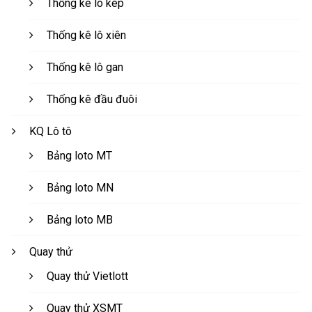
Thống kê lô kép
Thống kê lô xiên
Thống kê lô gan
Thống kê đầu đuôi
KQ Lô tô
Bảng loto MT
Bảng loto MN
Bảng loto MB
Quay thử
Quay thử Vietlott
Quay thử XSMT