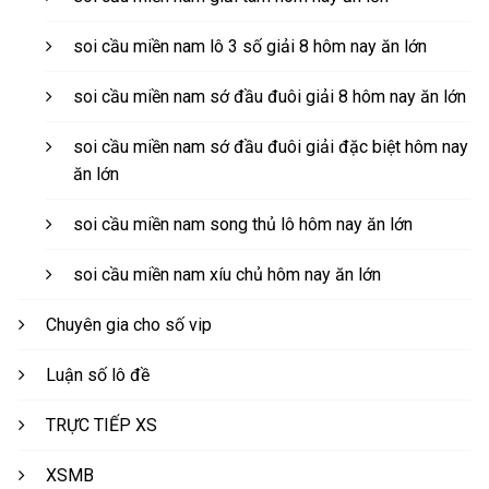
soi cầu miền nam lô 3 số giải 8 hôm nay ăn lớn
soi cầu miền nam sớ đầu đuôi giải 8 hôm nay ăn lớn
soi cầu miền nam sớ đầu đuôi giải đặc biệt hôm nay
ăn lớn
soi cầu miền nam song thủ lô hôm nay ăn lớn
soi cầu miền nam xíu chủ hôm nay ăn lớn
Chuyên gia cho số vip
Luận số lô đề
TRỰC TIẾP XS
XSMB