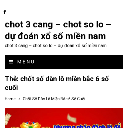
chot 3 cang – chot so lo –
dự đoán xổ số miền nam
chot 3 cang – chot so lo – dự đoán xổ số miền nam
MENU
Thẻ:
chốt số dàn lô miền bắc 6 số
cuối
Home
Chốt Số Dàn Lô Miền Bắc 6 Số Cuối