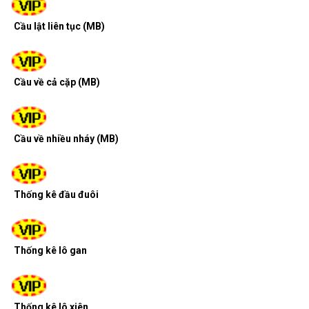
Cầu lật liên tục (MB)
Cầu về cả cặp (MB)
Cầu về nhiều nháy (MB)
Thống kê đầu đuôi
Thống kê lô gan
Thống kê lô xiên