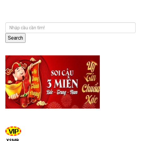
Search
XSMB