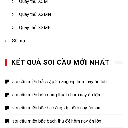
Quay thử XSMT
Quay thử XSMN
Quay thử XSMB
Sổ mơ
KẾT QUẢ SOI CẦU MỚI NHẤT
soi cầu miền bắc cặp 3 càng víp hôm nay ăn lớn
soi cầu miền bắc song thủ lô hôm nay ăn lớn
soi cầu miền bắc ba càng víp hôm nay ăn lớn
soi cầu miền bắc bạch thủ đề hôm nay ăn lớn