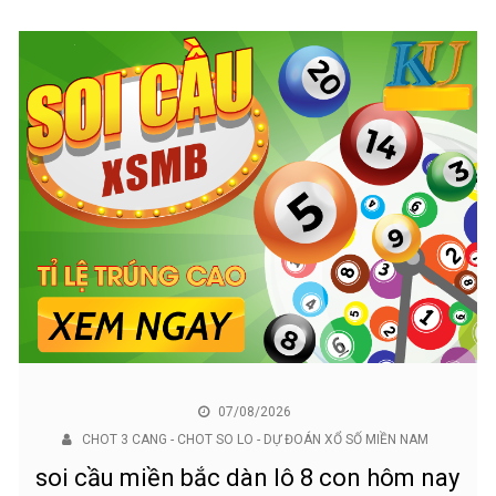
07/08/2026
CHOT 3 CANG - CHOT SO LO - DỰ ĐOÁN XỔ SỐ MIỀN NAM
soi cầu miền bắc dàn lô 8 con hôm nay