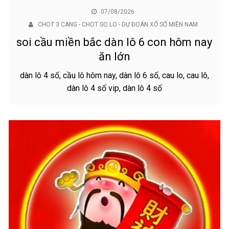
07/08/2026
CHOT 3 CANG - CHOT SO LO - DỰ ĐOÁN XỔ SỐ MIỀN NAM
soi cầu miền bắc dàn lô 6 con hôm nay
ăn lớn
dàn lô 4 số, cầu lô hôm nay, dàn lô 6 số, cau lo, cau lô,
dàn lô 4 số vip, dàn lô 4 số