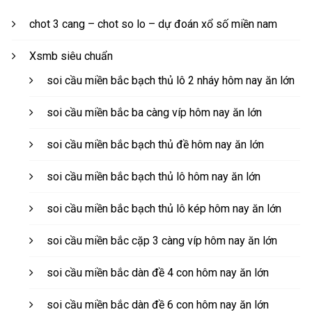
chot 3 cang – chot so lo – dự đoán xổ số miền nam
Xsmb siêu chuẩn
soi cầu miền bắc bạch thủ lô 2 nháy hôm nay ăn lớn
soi cầu miền bắc ba càng víp hôm nay ăn lớn
soi cầu miền bắc bạch thủ đề hôm nay ăn lớn
soi cầu miền bắc bạch thủ lô hôm nay ăn lớn
soi cầu miền bắc bạch thủ lô kép hôm nay ăn lớn
soi cầu miền bắc cặp 3 càng víp hôm nay ăn lớn
soi cầu miền bắc dàn đề 4 con hôm nay ăn lớn
soi cầu miền bắc dàn đề 6 con hôm nay ăn lớn