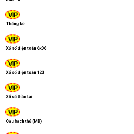
Thống kê
Xổ số điện toán 6x36
Xổ số điện toán 123
Xổ số thần tài
Cầu bạch thủ (MB)