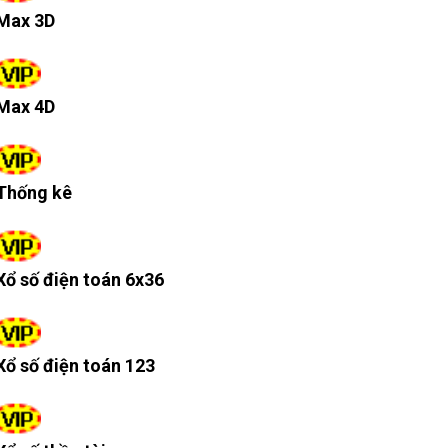
Max 3D
Max 4D
Thống kê
Xổ số điện toán 6x36
Xổ số điện toán 123