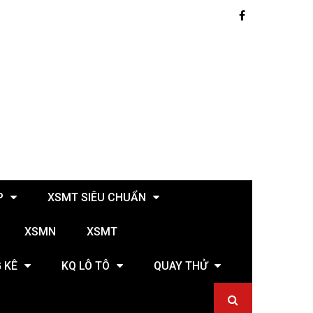
P
XSMT SIÊU CHUẨN
XSMN
XSMT
 KÊ
KQ LÔ TÔ
QUAY THỬ