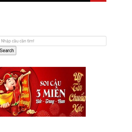
Search