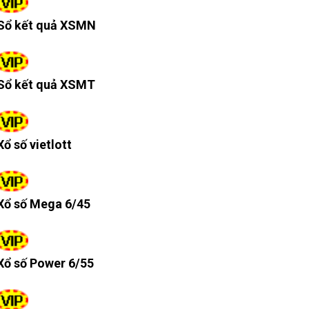
Sổ kết quả XSMN
Sổ kết quả XSMT
Xổ số vietlott
Xổ số Mega 6/45
Xổ số Power 6/55