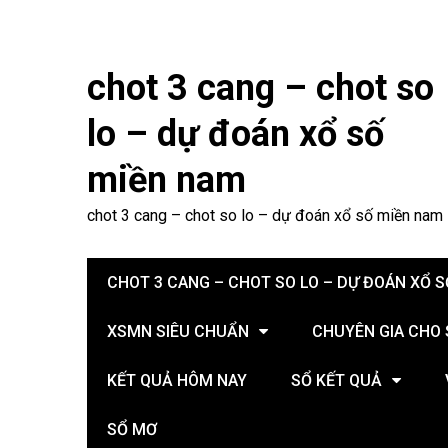
chot 3 cang – chot so
lo – dự đoán xổ số
miền nam
chot 3 cang – chot so lo – dự đoán xổ số miền nam
CHOT 3 CANG – CHOT SO LO – DỰ ĐOÁN XỔ 
XSMN SIÊU CHUẨN
CHUYÊN GIA CHO 
KẾT QUẢ HÔM NAY
SỔ KẾT QUẢ
SỔ MƠ