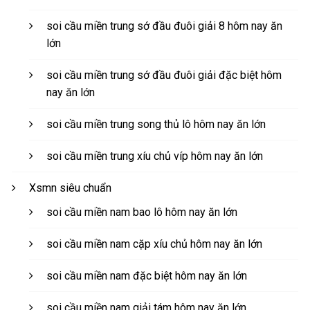
soi cầu miền trung sớ đầu đuôi giải 8 hôm nay ăn
lớn
soi cầu miền trung sớ đầu đuôi giải đặc biệt hôm
nay ăn lớn
soi cầu miền trung song thủ lô hôm nay ăn lớn
soi cầu miền trung xíu chủ víp hôm nay ăn lớn
Xsmn siêu chuẩn
soi cầu miền nam bao lô hôm nay ăn lớn
soi cầu miền nam cặp xíu chủ hôm nay ăn lớn
soi cầu miền nam đặc biệt hôm nay ăn lớn
soi cầu miền nam giải tám hôm nay ăn lớn