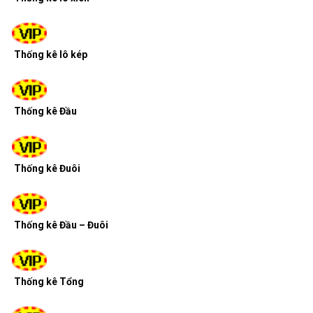
Thống kê lô kép
Thống kê Đầu
Thống kê Đuôi
Thống kê Đầu – Đuôi
Thống kê Tổng