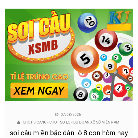
07/08/2026
CHOT 3 CANG - CHOT SO LO - DỰ ĐOÁN XỔ SỐ MIỀN NAM
soi cầu miền bắc dàn lô 8 con hôm nay