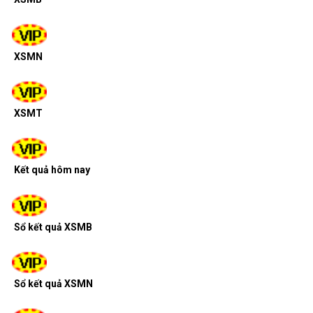
XSMN
XSMT
Kết quả hôm nay
Sổ kết quả XSMB
Sổ kết quả XSMN