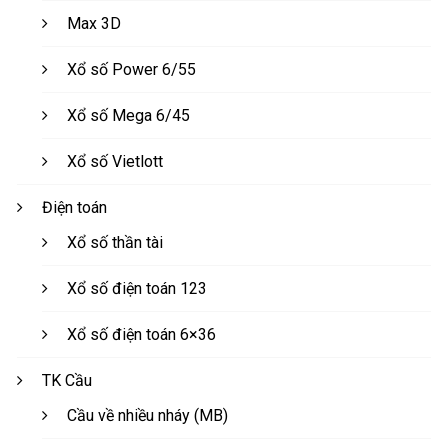
Max 3D
Xổ số Power 6/55
Xổ số Mega 6/45
Xổ số Vietlott
Điện toán
Xổ số thần tài
Xổ số điện toán 123
Xổ số điện toán 6×36
TK Cầu
Cầu về nhiều nháy (MB)