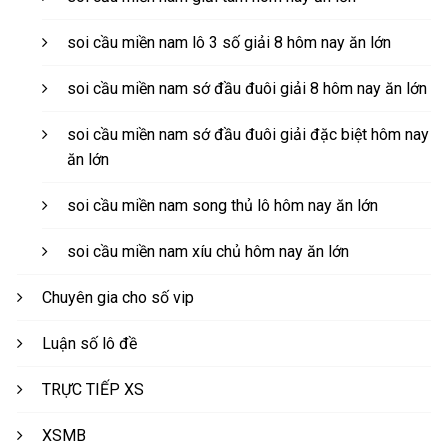
soi cầu miền nam lô 3 số giải 8 hôm nay ăn lớn
soi cầu miền nam sớ đầu đuôi giải 8 hôm nay ăn lớn
soi cầu miền nam sớ đầu đuôi giải đặc biệt hôm nay
ăn lớn
soi cầu miền nam song thủ lô hôm nay ăn lớn
soi cầu miền nam xíu chủ hôm nay ăn lớn
Chuyên gia cho số vip
Luận số lô đề
TRỰC TIẾP XS
XSMB