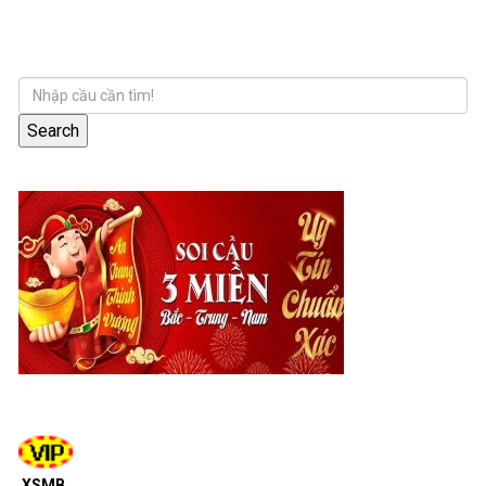
Search
XSMB