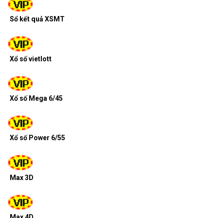
Sổ kết quả XSMT
Xổ số vietlott
Xổ số Mega 6/45
Xổ số Power 6/55
Max 3D
Max 4D