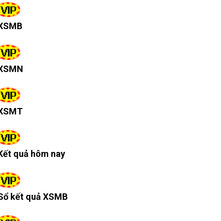
XSMB
XSMN
XSMT
Kết quả hôm nay
Sổ kết quả XSMB