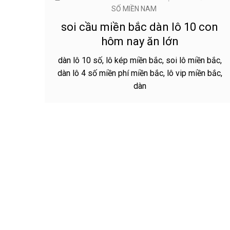
SỐ MIỀN NAM
soi cầu miền bắc dàn lô 10 con
hôm nay ăn lớn
dàn lô 10 số, lô kép miền bắc, soi lô miền bắc,
dàn lô 4 số miền phí miền bắc, lô vip miền bắc,
dàn