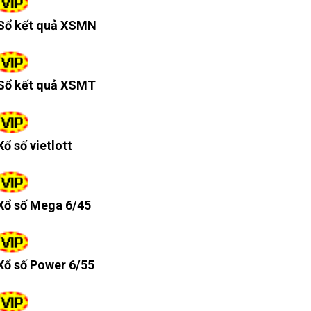
Sổ kết quả XSMN
Sổ kết quả XSMT
Xổ số vietlott
Xổ số Mega 6/45
Xổ số Power 6/55