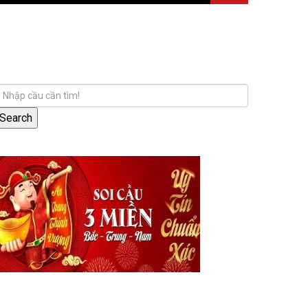
Search