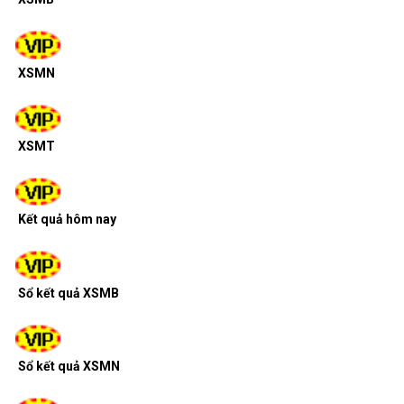
XSMN
XSMT
Kết quả hôm nay
Sổ kết quả XSMB
Sổ kết quả XSMN