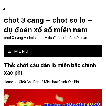
chot 3 cang – chot so lo –
dự đoán xổ số miền nam
chot 3 cang – chot so lo – dự đoán xổ số miền nam
MENU
Thẻ:
chốt cầu dàn lô miền bắc chính
xác phí
Home
Chốt Cầu Dàn Lô Miền Bắc Chính Xác Phí