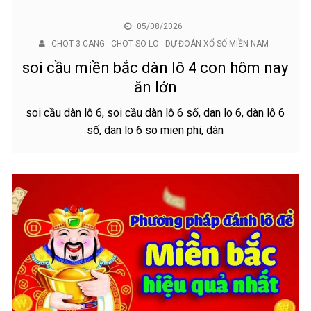
05/08/2026
CHOT 3 CANG - CHOT SO LO - DỰ ĐOÁN XỔ SỐ MIỀN NAM
soi cầu miền bắc dàn lô 4 con hôm nay
ăn lớn
soi cầu dàn lô 6, soi cầu dàn lô 6 số, dan lo 6, dàn lô 6
số, dan lo 6 so mien phi, dàn