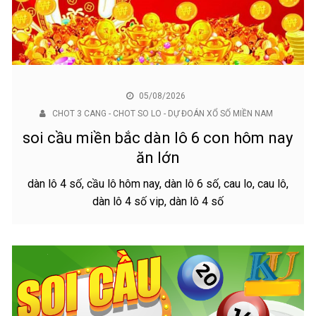
05/08/2026
CHOT 3 CANG - CHOT SO LO - DỰ ĐOÁN XỔ SỐ MIỀN NAM
soi cầu miền bắc dàn lô 6 con hôm nay
ăn lớn
dàn lô 4 số, cầu lô hôm nay, dàn lô 6 số, cau lo, cau lô,
dàn lô 4 số vip, dàn lô 4 số