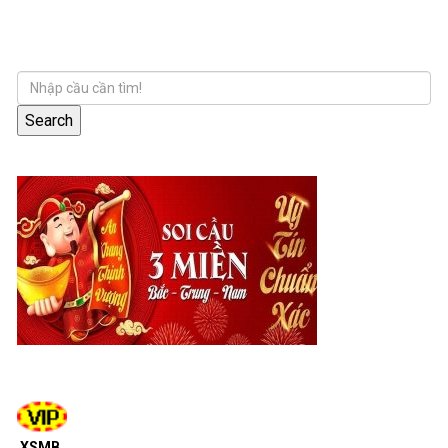
Search
XSMB