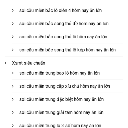
soi cầu miền bắc lô xiên 4 hôm nay ăn lớn
soi cầu miền bắc song thủ đề hôm nay ăn lớn
soi cầu miền bắc song thủ lô hôm nay ăn lớn
soi cầu miền bắc song thủ lô kép hôm nay ăn lớn
Xsmt siêu chuẩn
soi cầu miền trung bao lô hôm nay ăn lớn
soi cầu miền trung cặp xíu chủ hôm nay ăn lớn
soi cầu miền trung đặc biệt hôm nay ăn lớn
soi cầu miền trung giải tám hôm nay ăn lớn
soi cầu miền trung lô 3 số hôm nay ăn lớn