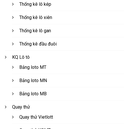
Thống kê lô kép
Thống kê lô xiên
Thống kê lô gan
Thống kê đầu đuôi
KQ Lô tô
Bảng loto MT
Bảng loto MN
Bảng loto MB
Quay thử
Quay thử Vietlott