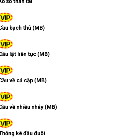
Xổ số thần tài
Cầu bạch thủ (MB)
Cầu lật liên tục (MB)
Cầu về cả cặp (MB)
Cầu về nhiều nháy (MB)
Thống kê đầu đuôi