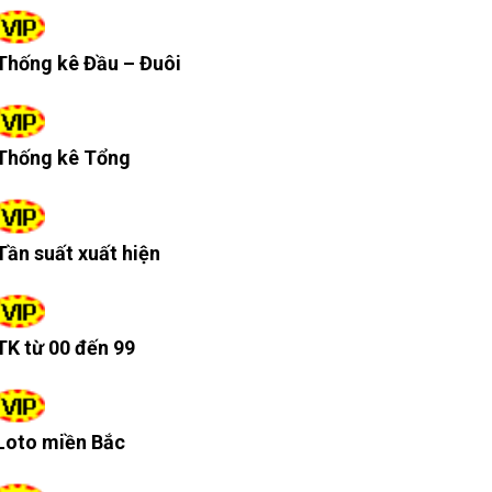
Thống kê Đầu – Đuôi
Thống kê Tổng
Tần suất xuất hiện
TK từ 00 đến 99
Loto miền Bắc