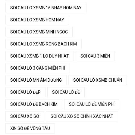
SOI CAU LO XSMB 16 NHAY HOM NAY
SOI CAU LO XSMB HOM NAY
SOI CAU LO XSMB MINH NGOC
SOI CAU LO XSMB RONG BACH KIM
SOI CAU XSMB 1 LO DUY NHAT
SOI CẦU 3 MIỀN
SOI CẦU LÔ 3 CÀNG MIỄN PHÍ
SOI CẦU LÔ MN ÂM DƯƠNG
SOI CẦU LÔ XSMB CHUẨN
SOI CẦU LÔ ĐẸP
SOI CẦU LÔ ĐỀ
SOI CẦU LÔ ĐỀ BẠCH KIM
SOI CẦU LÔ ĐỀ MIỄN PHÍ
SOI CẦU XỔ SỐ
SOI CẦU XỔ SỐ CHÍNH XÁC NHẤT
XIN SỐ ĐỀ VŨNG TÀU