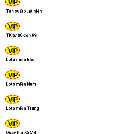
Tần suất xuất hiện
TK từ 00 đến 99
Loto miền Bắc
Loto miền Nam
Loto miền Trung
Quay thử XSMB