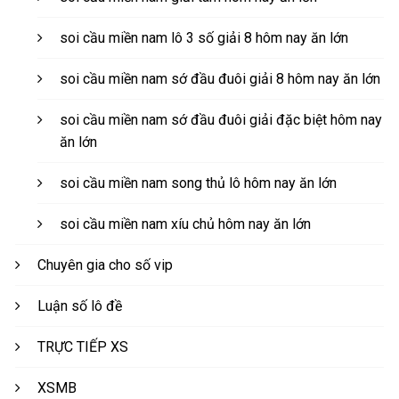
soi cầu miền nam lô 3 số giải 8 hôm nay ăn lớn
soi cầu miền nam sớ đầu đuôi giải 8 hôm nay ăn lớn
soi cầu miền nam sớ đầu đuôi giải đặc biệt hôm nay
ăn lớn
soi cầu miền nam song thủ lô hôm nay ăn lớn
soi cầu miền nam xíu chủ hôm nay ăn lớn
Chuyên gia cho số vip
Luận số lô đề
TRỰC TIẾP XS
XSMB