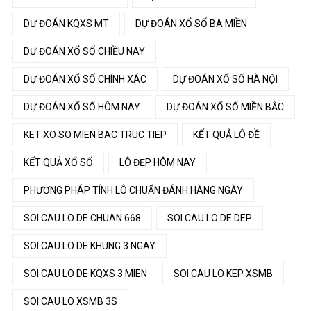
DỰ ĐOÁN KQXS MT
DỰ ĐOÁN XỔ SỐ BA MIỀN
DỰ ĐOÁN XỔ SỐ CHIỀU NAY
DỰ ĐOÁN XỔ SỐ CHÍNH XÁC
DỰ ĐOÁN XỔ SỐ HÀ NỘI
DỰ ĐOÁN XỔ SỐ HÔM NAY
DỰ ĐOÁN XỔ SỐ MIỀN BẮC
KET XO SO MIEN BAC TRUC TIEP
KẾT QUẢ LÔ ĐỀ
KẾT QUẢ XỔ SỐ
LÔ ĐẸP HÔM NAY
PHƯƠNG PHÁP TÍNH LÔ CHUẨN ĐÁNH HÀNG NGÀY
SOI CAU LO DE CHUAN 668
SOI CAU LO DE DEP
SOI CAU LO DE KHUNG 3 NGAY
SOI CAU LO DE KQXS 3 MIEN
SOI CAU LO KEP XSMB
SOI CAU LO XSMB 3S