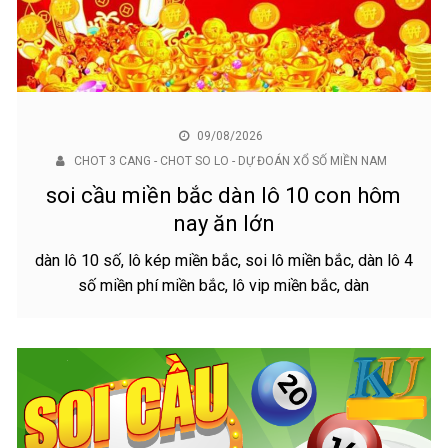
09/08/2026
CHOT 3 CANG - CHOT SO LO - DỰ ĐOÁN XỔ SỐ MIỀN NAM
soi cầu miền bắc dàn lô 10 con hôm
nay ăn lớn
dàn lô 10 số, lô kép miền bắc, soi lô miền bắc, dàn lô 4
số miền phí miền bắc, lô vip miền bắc, dàn