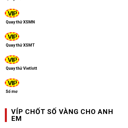
Quay thử XSMN
Quay thử XSMT
Quay thử Vietlott
Sổ mơ
VÍP CHỐT SỐ VÀNG CHO ANH
EM