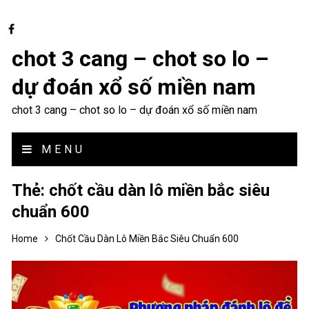
chot 3 cang – chot so lo –
dự đoán xổ số miền nam
chot 3 cang – chot so lo – dự đoán xổ số miền nam
MENU
Thẻ:
chốt cầu dàn lô miền bắc siêu
chuẩn 600
Home
Chốt Cầu Dàn Lô Miền Bắc Siêu Chuẩn 600