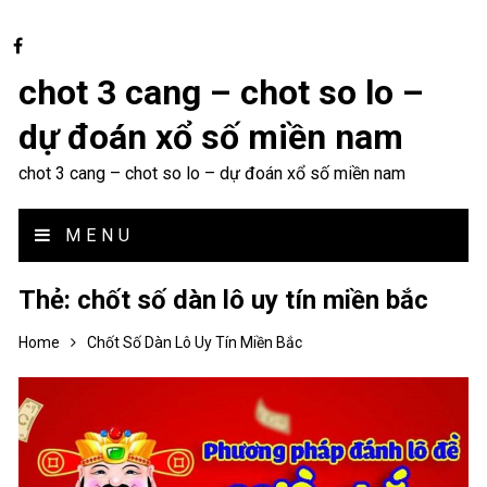
chot 3 cang – chot so lo –
dự đoán xổ số miền nam
chot 3 cang – chot so lo – dự đoán xổ số miền nam
MENU
Thẻ:
chốt số dàn lô uy tín miền bắc
Home
Chốt Số Dàn Lô Uy Tín Miền Bắc