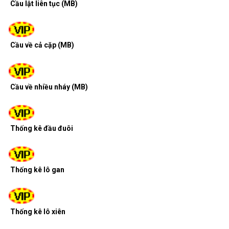
Cầu lật liên tục (MB)
Cầu về cả cặp (MB)
Cầu về nhiều nháy (MB)
Thống kê đầu đuôi
Thống kê lô gan
Thống kê lô xiên