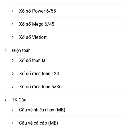
Xổ số Power 6/55
Xổ số Mega 6/45
Xổ số Vietlott
Điện toán
Xổ số thần tài
Xổ số điện toán 123
Xổ số điện toán 6×36
TK Cầu
Cầu về nhiều nháy (MB)
Cầu về cả cặp (MB)