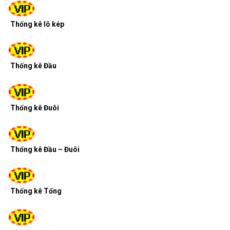
Thống kê lô kép
Thống kê Đầu
Thống kê Đuôi
Thống kê Đầu – Đuôi
Thống kê Tổng