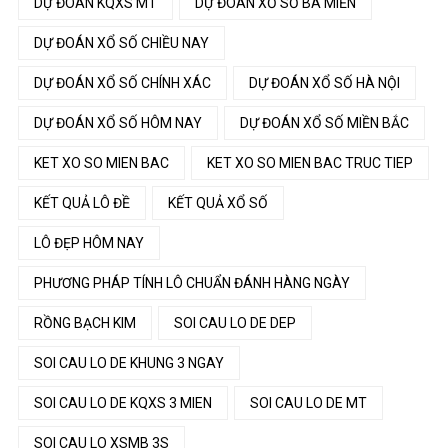
DỰ ĐOÁN KQXS MT
DỰ ĐOÁN XỔ SỐ BA MIỀN
DỰ ĐOÁN XỔ SỐ CHIỀU NAY
DỰ ĐOÁN XỔ SỐ CHÍNH XÁC
DỰ ĐOÁN XỔ SỐ HÀ NỘI
DỰ ĐOÁN XỔ SỐ HÔM NAY
DỰ ĐOÁN XỔ SỐ MIỀN BẮC
KET XO SO MIEN BAC
KET XO SO MIEN BAC TRUC TIEP
KẾT QUẢ LÔ ĐỀ
KẾT QUẢ XỔ SỐ
LÔ ĐẸP HÔM NAY
PHƯƠNG PHÁP TÍNH LÔ CHUẨN ĐÁNH HÀNG NGÀY
RỒNG BẠCH KIM
SOI CAU LO DE DEP
SOI CAU LO DE KHUNG 3 NGAY
SOI CAU LO DE KQXS 3 MIEN
SOI CAU LO DE MT
SOI CAU LO XSMB 3S