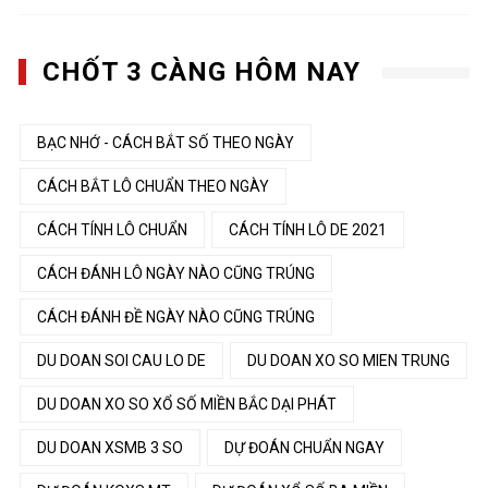
CHỐT 3 CÀNG HÔM NAY
BẠC NHỚ - CÁCH BẮT SỐ THEO NGÀY
CÁCH BẮT LÔ CHUẨN THEO NGÀY
CÁCH TÍNH LÔ CHUẨN
CÁCH TÍNH LÔ DE 2021
CÁCH ĐÁNH LÔ NGÀY NÀO CŨNG TRÚNG
CÁCH ĐÁNH ĐỀ NGÀY NÀO CŨNG TRÚNG
DU DOAN SOI CAU LO DE
DU DOAN XO SO MIEN TRUNG
DU DOAN XO SO XỔ SỐ MIỀN BẮC DẠI PHÁT
DU DOAN XSMB 3 SO
DỰ ĐOÁN CHUẨN NGAY