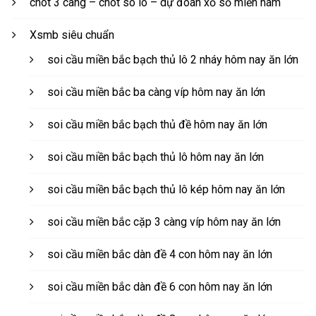
chot 3 cang – chot so lo – dự đoán xổ số miền nam
Xsmb siêu chuẩn
soi cầu miền bắc bạch thủ lô 2 nháy hôm nay ăn lớn
soi cầu miền bắc ba càng víp hôm nay ăn lớn
soi cầu miền bắc bạch thủ đề hôm nay ăn lớn
soi cầu miền bắc bạch thủ lô hôm nay ăn lớn
soi cầu miền bắc bạch thủ lô kép hôm nay ăn lớn
soi cầu miền bắc cặp 3 càng víp hôm nay ăn lớn
soi cầu miền bắc dàn đề 4 con hôm nay ăn lớn
soi cầu miền bắc dàn đề 6 con hôm nay ăn lớn