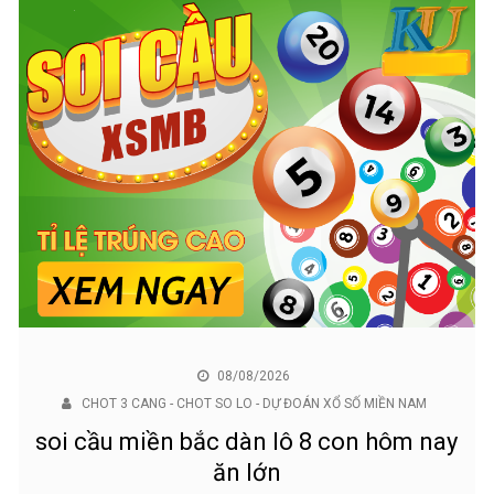
08/08/2026
CHOT 3 CANG - CHOT SO LO - DỰ ĐOÁN XỔ SỐ MIỀN NAM
soi cầu miền bắc dàn lô 8 con hôm nay
ăn lớn