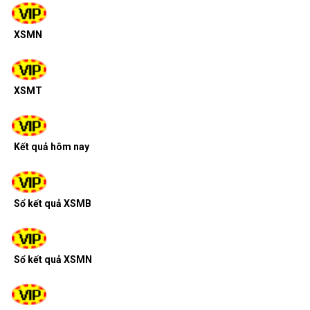
XSMN
XSMT
Kết quả hôm nay
Sổ kết quả XSMB
Sổ kết quả XSMN