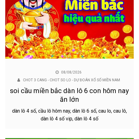
08/08/2026
CHOT 3 CANG - CHOT SO LO - DỰ ĐOÁN XỔ SỐ MIỀN NAM
soi cầu miền bắc dàn lô 6 con hôm nay
ăn lớn
dàn lô 4 số, cầu lô hôm nay, dàn lô 6 số, cau lo, cau lô,
dàn lô 4 số vip, dàn lô 4 số