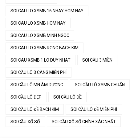
SOI CAU LO XSMB 16 NHAY HOM NAY
SOI CAU LO XSMB HOM NAY
SOI CAU LO XSMB MINH NGOC
SOI CAU LO XSMB RONG BACH KIM
SOI CAU XSMB 1 LO DUY NHAT
SOI CẦU 3 MIỀN
SOI CẦU LÔ 3 CÀNG MIỄN PHÍ
SOI CẦU LÔ MN ÂM DƯƠNG
SOI CẦU LÔ XSMB CHUẨN
SOI CẦU LÔ ĐẸP
SOI CẦU LÔ ĐỀ
SOI CẦU LÔ ĐỀ BẠCH KIM
SOI CẦU LÔ ĐỀ MIỄN PHÍ
SOI CẦU XỔ SỐ
SOI CẦU XỔ SỐ CHÍNH XÁC NHẤT