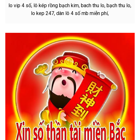
lo vip 4 số, lô kép rồng bạch kim, bach thu lo, bạch thu lo,
lo kep 247, dàn lô 4 số mb miễn phí,