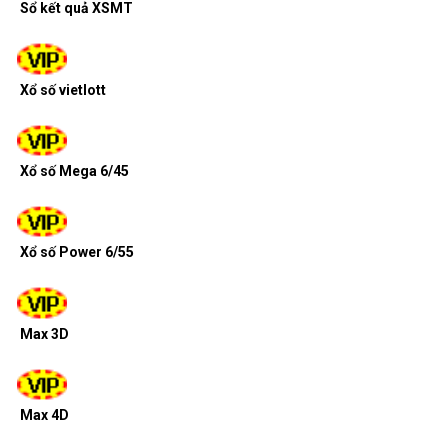
Sổ kết quả XSMT
Xổ số vietlott
Xổ số Mega 6/45
Xổ số Power 6/55
Max 3D
Max 4D