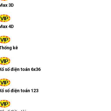
Max 3D
Max 4D
Thống kê
Xổ số điện toán 6x36
Xổ số điện toán 123