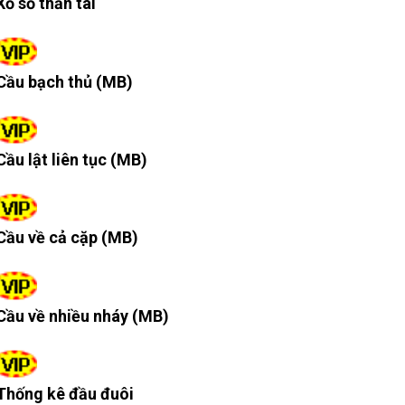
Xổ số thần tài
Cầu bạch thủ (MB)
Cầu lật liên tục (MB)
Cầu về cả cặp (MB)
Cầu về nhiều nháy (MB)
Thống kê đầu đuôi