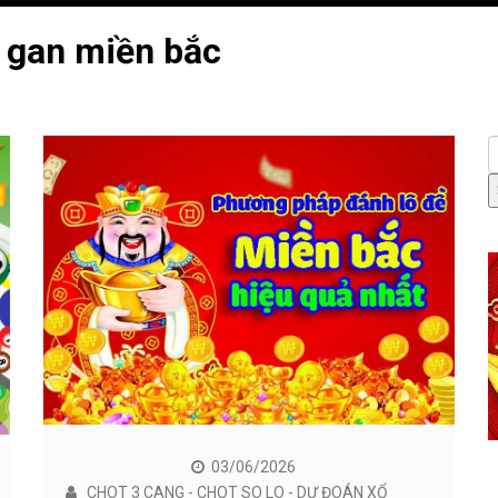
ố gan miền bắc
03/06/2026
CHOT 3 CANG - CHOT SO LO - DỰ ĐOÁN XỔ