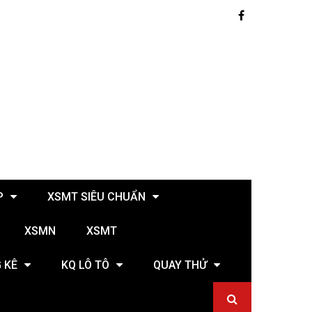
P
XSMT SIÊU CHUẨN
XSMN
XSMT
 KÊ
KQ LÔ TÔ
QUAY THỬ