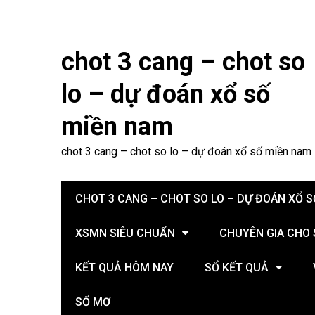
chot 3 cang – chot so
lo – dự đoán xổ số
miền nam
chot 3 cang – chot so lo – dự đoán xổ số miền nam
CHOT 3 CANG – CHOT SO LO – DỰ ĐOÁN XỔ 
XSMN SIÊU CHUẨN
CHUYÊN GIA CHO 
KẾT QUẢ HÔM NAY
SỔ KẾT QUẢ
SỔ MƠ