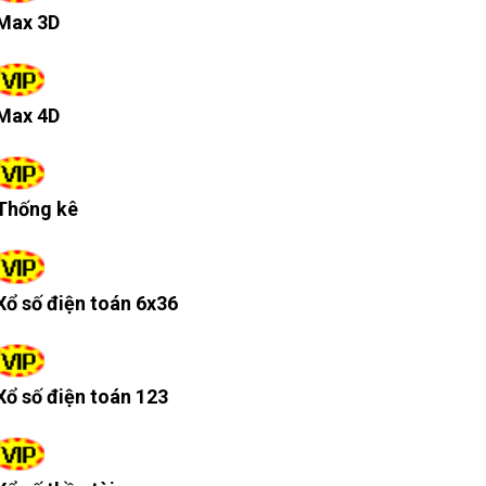
Max 3D
Max 4D
Thống kê
Xổ số điện toán 6x36
Xổ số điện toán 123