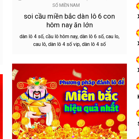
SỐ MIỀN NAM
soi cầu miền bắc dàn lô 6 con
hôm nay ăn lớn
dàn lô 4 số, cầu lô hôm nay, dàn lô 6 số, cau lo,
cau lô, dàn lô 4 số vip, dàn lô 4 số