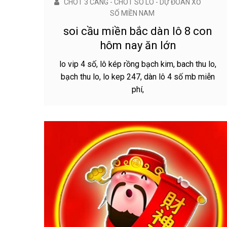
CHOT 3 CANG - CHOT SO LO - DỰ ĐOÁN XỔ
SỐ MIỀN NAM
soi cầu miền bắc dàn lô 8 con
hôm nay ăn lớn
lo vip 4 số, lô kép rồng bạch kim, bach thu lo,
bạch thu lo, lo kep 247, dàn lô 4 số mb miễn
phí,