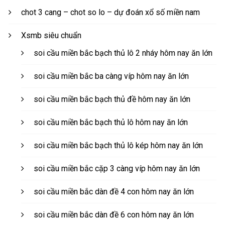
chot 3 cang – chot so lo – dự đoán xổ số miền nam
Xsmb siêu chuẩn
soi cầu miền bắc bạch thủ lô 2 nháy hôm nay ăn lớn
soi cầu miền bắc ba càng víp hôm nay ăn lớn
soi cầu miền bắc bạch thủ đề hôm nay ăn lớn
soi cầu miền bắc bạch thủ lô hôm nay ăn lớn
soi cầu miền bắc bạch thủ lô kép hôm nay ăn lớn
soi cầu miền bắc cặp 3 càng víp hôm nay ăn lớn
soi cầu miền bắc dàn đề 4 con hôm nay ăn lớn
soi cầu miền bắc dàn đề 6 con hôm nay ăn lớn