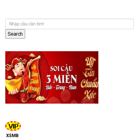
Search
XSMB