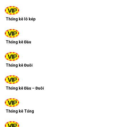
Thống kê lô kép
Thống kê Đầu
Thống kê Đuôi
Thống kê Đầu – Đuôi
Thống kê Tổng