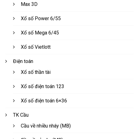
Max 3D
Xổ số Power 6/55
Xổ số Mega 6/45
Xổ số Vietlott
Điện toán
Xổ số thần tài
Xổ số điện toán 123
Xổ số điện toán 6×36
TK Cầu
Cầu về nhiều nháy (MB)