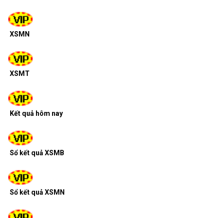
XSMN
XSMT
Kết quả hôm nay
Sổ kết quả XSMB
Sổ kết quả XSMN