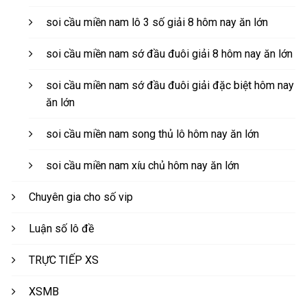
soi cầu miền nam lô 3 số giải 8 hôm nay ăn lớn
soi cầu miền nam sớ đầu đuôi giải 8 hôm nay ăn lớn
soi cầu miền nam sớ đầu đuôi giải đặc biệt hôm nay
ăn lớn
soi cầu miền nam song thủ lô hôm nay ăn lớn
soi cầu miền nam xíu chủ hôm nay ăn lớn
Chuyên gia cho số vip
Luận số lô đề
TRỰC TIẾP XS
XSMB