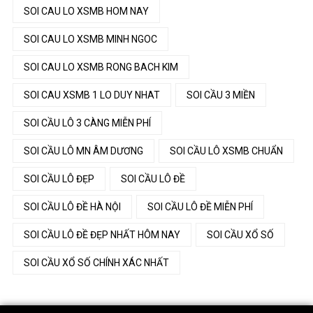
SOI CAU LO XSMB HOM NAY
SOI CAU LO XSMB MINH NGOC
SOI CAU LO XSMB RONG BACH KIM
SOI CAU XSMB 1 LO DUY NHAT
SOI CẦU 3 MIỀN
SOI CẦU LÔ 3 CÀNG MIỄN PHÍ
SOI CẦU LÔ MN ÂM DƯƠNG
SOI CẦU LÔ XSMB CHUẨN
SOI CẦU LÔ ĐẸP
SOI CẦU LÔ ĐỀ
SOI CẦU LÔ ĐỀ HÀ NỘI
SOI CẦU LÔ ĐỀ MIỄN PHÍ
SOI CẦU LÔ ĐỀ ĐẸP NHẤT HÔM NAY
SOI CẦU XỔ SỐ
SOI CẦU XỔ SỐ CHÍNH XÁC NHẤT