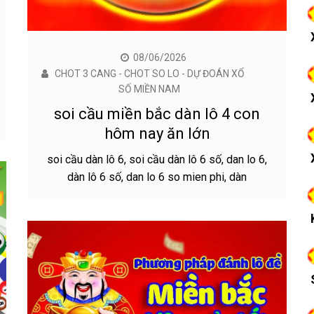
08/06/2026
CHOT 3 CANG - CHOT SO LO - DỰ ĐOÁN XỔ
SỐ MIỀN NAM
soi cầu miền bắc dàn lô 4 con
hôm nay ăn lớn
soi cầu dàn lô 6, soi cầu dàn lô 6 số, dan lo 6,
dàn lô 6 số, dan lo 6 so mien phi, dàn