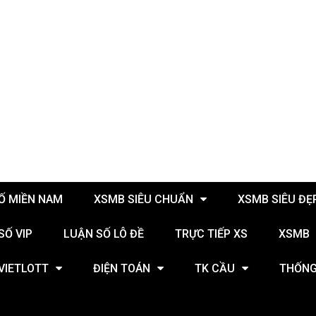
SỐ MIỀN NAM
XSMB SIÊU CHUẨN
XSMB SIÊU ĐẸ
SỐ VIP
LUẬN SỐ LÔ ĐỀ
TRỰC TIẾP XS
XSMB
VIETLOTT
ĐIỆN TOÁN
TK CẦU
THỐNG