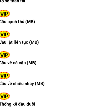
Xổ số thần tài
Cầu bạch thủ (MB)
Cầu lật liên tục (MB)
Cầu về cả cặp (MB)
Cầu về nhiều nháy (MB)
Thống kê đầu đuôi