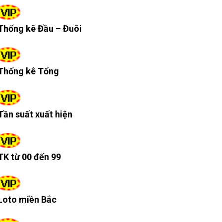
Thống kê Đầu – Đuôi
Thống kê Tổng
Tần suất xuất hiện
TK từ 00 đến 99
Loto miền Bắc