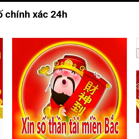
ố chính xác 24h