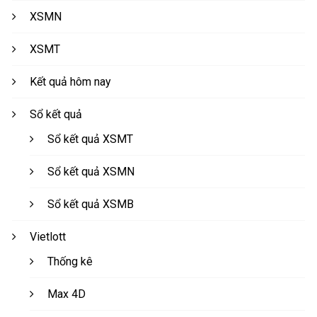
XSMN
XSMT
Kết quả hôm nay
Sổ kết quả
Sổ kết quả XSMT
Sổ kết quả XSMN
Sổ kết quả XSMB
Vietlott
Thống kê
Max 4D