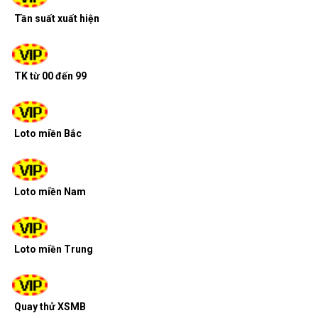
Tần suất xuất hiện
TK từ 00 đến 99
Loto miền Bắc
Loto miền Nam
Loto miền Trung
Quay thử XSMB