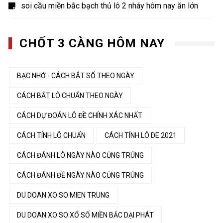
soi cầu miền bắc bạch thủ lô 2 nháy hôm nay ăn lớn
CHỐT 3 CÀNG HÔM NAY
BẠC NHỚ - CÁCH BẮT SỐ THEO NGÀY
CÁCH BẮT LÔ CHUẨN THEO NGÀY
CÁCH DỰ ĐOÁN LÔ ĐỀ CHÍNH XÁC NHẤT
CÁCH TÍNH LÔ CHUẨN
CÁCH TÍNH LÔ DE 2021
CÁCH ĐÁNH LÔ NGÀY NÀO CŨNG TRÚNG
CÁCH ĐÁNH ĐỀ NGÀY NÀO CŨNG TRÚNG
DU DOAN XO SO MIEN TRUNG
DU DOAN XO SO XỔ SỐ MIỀN BẮC DẠI PHÁT