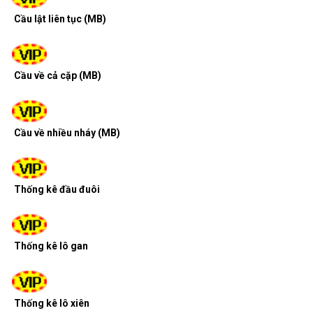
Cầu lật liên tục (MB)
Cầu về cả cặp (MB)
Cầu về nhiều nháy (MB)
Thống kê đầu đuôi
Thống kê lô gan
Thống kê lô xiên