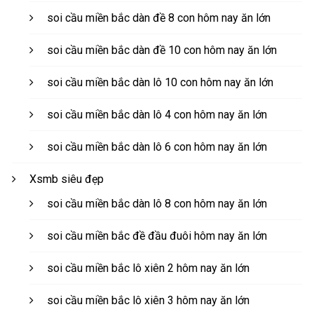
soi cầu miền bắc dàn đề 8 con hôm nay ăn lớn
soi cầu miền bắc dàn đề 10 con hôm nay ăn lớn
soi cầu miền bắc dàn lô 10 con hôm nay ăn lớn
soi cầu miền bắc dàn lô 4 con hôm nay ăn lớn
soi cầu miền bắc dàn lô 6 con hôm nay ăn lớn
Xsmb siêu đẹp
soi cầu miền bắc dàn lô 8 con hôm nay ăn lớn
soi cầu miền bắc đề đầu đuôi hôm nay ăn lớn
soi cầu miền bắc lô xiên 2 hôm nay ăn lớn
soi cầu miền bắc lô xiên 3 hôm nay ăn lớn