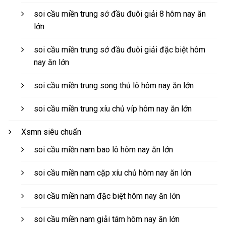
soi cầu miền trung sớ đầu đuôi giải 8 hôm nay ăn
lớn
soi cầu miền trung sớ đầu đuôi giải đặc biệt hôm
nay ăn lớn
soi cầu miền trung song thủ lô hôm nay ăn lớn
soi cầu miền trung xíu chủ víp hôm nay ăn lớn
Xsmn siêu chuẩn
soi cầu miền nam bao lô hôm nay ăn lớn
soi cầu miền nam cặp xíu chủ hôm nay ăn lớn
soi cầu miền nam đặc biệt hôm nay ăn lớn
soi cầu miền nam giải tám hôm nay ăn lớn