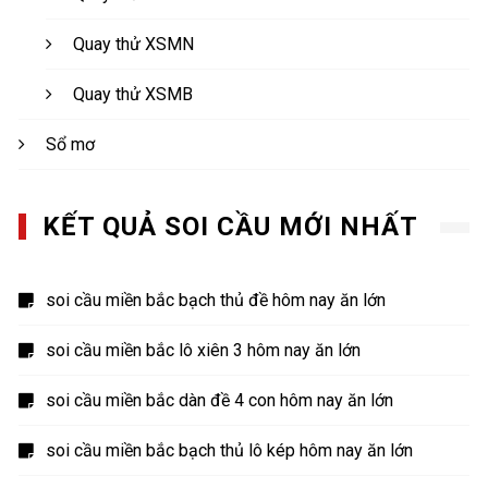
Quay thử XSMN
Quay thử XSMB
Sổ mơ
KẾT QUẢ SOI CẦU MỚI NHẤT
soi cầu miền bắc bạch thủ đề hôm nay ăn lớn
soi cầu miền bắc lô xiên 3 hôm nay ăn lớn
soi cầu miền bắc dàn đề 4 con hôm nay ăn lớn
soi cầu miền bắc bạch thủ lô kép hôm nay ăn lớn