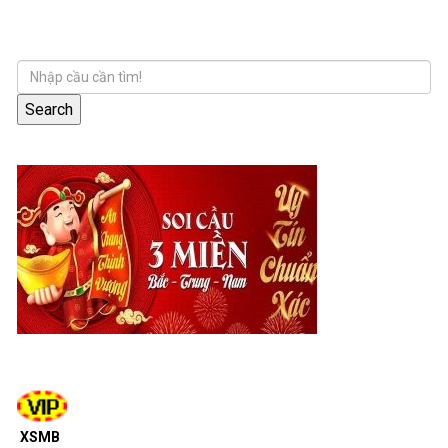
Search
XSMB