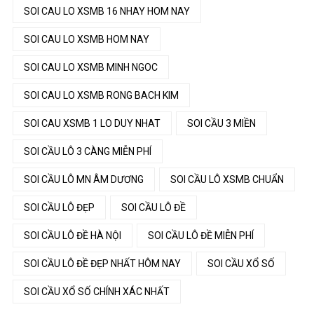
SOI CAU LO XSMB 16 NHAY HOM NAY
SOI CAU LO XSMB HOM NAY
SOI CAU LO XSMB MINH NGOC
SOI CAU LO XSMB RONG BACH KIM
SOI CAU XSMB 1 LO DUY NHAT
SOI CẦU 3 MIỀN
SOI CẦU LÔ 3 CÀNG MIỄN PHÍ
SOI CẦU LÔ MN ÂM DƯƠNG
SOI CẦU LÔ XSMB CHUẨN
SOI CẦU LÔ ĐẸP
SOI CẦU LÔ ĐỀ
SOI CẦU LÔ ĐỀ HÀ NỘI
SOI CẦU LÔ ĐỀ MIỄN PHÍ
SOI CẦU LÔ ĐỀ ĐẸP NHẤT HÔM NAY
SOI CẦU XỔ SỐ
SOI CẦU XỔ SỐ CHÍNH XÁC NHẤT