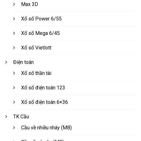
Max 3D
Xổ số Power 6/55
Xổ số Mega 6/45
Xổ số Vietlott
Điện toán
Xổ số thần tài
Xổ số điện toán 123
Xổ số điện toán 6×36
TK Cầu
Cầu về nhiều nháy (MB)