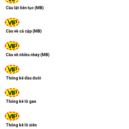
Cầu lật liên tục (MB)
Cầu về cả cặp (MB)
Cầu về nhiều nháy (MB)
Thống kê đầu đuôi
Thống kê lô gan
Thống kê lô xiên