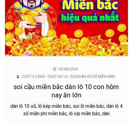
05/08/2026
CHOT 3 CANG - CHOT SO LO - DỰ ĐOÁN XỔ SỐ MIỀN NAM
soi cầu miền bắc dàn lô 10 con hôm
nay ăn lớn
dàn lô 10 số, lô kép miền bắc, soi lô miền bắc, dàn lô 4
số miền phí miền bắc, lô vip miền bắc, dàn