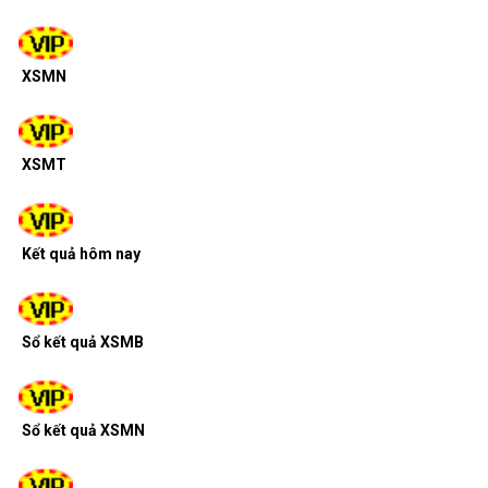
XSMN
XSMT
Kết quả hôm nay
Sổ kết quả XSMB
Sổ kết quả XSMN