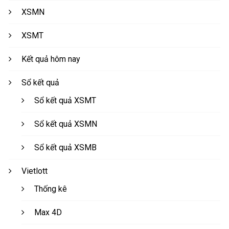
XSMN
XSMT
Kết quả hôm nay
Sổ kết quả
Sổ kết quả XSMT
Sổ kết quả XSMN
Sổ kết quả XSMB
Vietlott
Thống kê
Max 4D