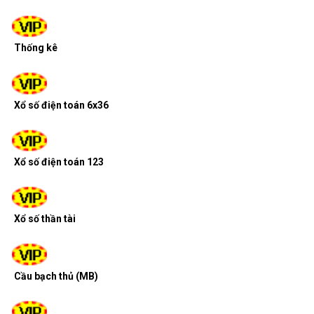
Thống kê
Xổ số điện toán 6x36
Xổ số điện toán 123
Xổ số thần tài
Cầu bạch thủ (MB)