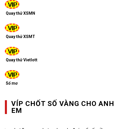
Quay thử XSMN
Quay thử XSMT
Quay thử Vietlott
Sổ mơ
VÍP CHỐT SỐ VÀNG CHO ANH
EM