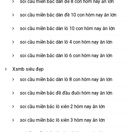
soi cầu miền bắc dàn đề 8 con hôm nay ăn lớn
soi cầu miền bắc dàn đề 10 con hôm nay ăn lớn
soi cầu miền bắc dàn lô 10 con hôm nay ăn lớn
soi cầu miền bắc dàn lô 4 con hôm nay ăn lớn
soi cầu miền bắc dàn lô 6 con hôm nay ăn lớn
Xsmb siêu đẹp
soi cầu miền bắc dàn lô 8 con hôm nay ăn lớn
soi cầu miền bắc đề đầu đuôi hôm nay ăn lớn
soi cầu miền bắc lô xiên 2 hôm nay ăn lớn
soi cầu miền bắc lô xiên 3 hôm nay ăn lớn