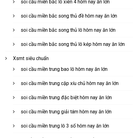
soi cầu miền bắc lô xiên 4 hôm nay ăn lớn
soi cầu miền bắc song thủ đề hôm nay ăn lớn
soi cầu miền bắc song thủ lô hôm nay ăn lớn
soi cầu miền bắc song thủ lô kép hôm nay ăn lớn
Xsmt siêu chuẩn
soi cầu miền trung bao lô hôm nay ăn lớn
soi cầu miền trung cặp xíu chủ hôm nay ăn lớn
soi cầu miền trung đặc biệt hôm nay ăn lớn
soi cầu miền trung giải tám hôm nay ăn lớn
soi cầu miền trung lô 3 số hôm nay ăn lớn