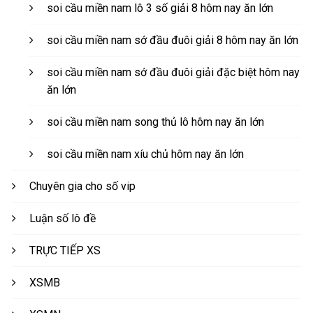
soi cầu miền nam lô 3 số giải 8 hôm nay ăn lớn
soi cầu miền nam sớ đầu đuôi giải 8 hôm nay ăn lớn
soi cầu miền nam sớ đầu đuôi giải đặc biệt hôm nay
ăn lớn
soi cầu miền nam song thủ lô hôm nay ăn lớn
soi cầu miền nam xíu chủ hôm nay ăn lớn
Chuyên gia cho số vip
Luận số lô đề
TRỰC TIẾP XS
XSMB