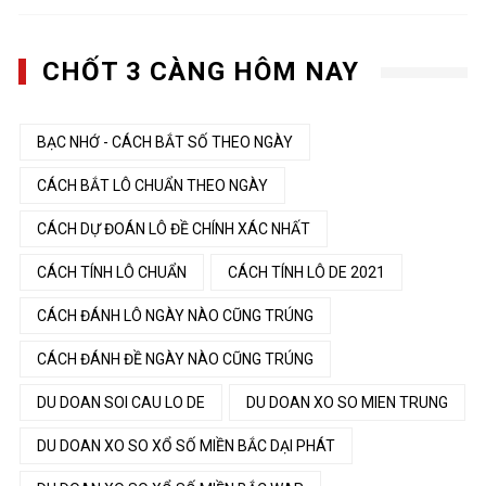
CHỐT 3 CÀNG HÔM NAY
BẠC NHỚ - CÁCH BẮT SỐ THEO NGÀY
CÁCH BẮT LÔ CHUẨN THEO NGÀY
CÁCH DỰ ĐOÁN LÔ ĐỀ CHÍNH XÁC NHẤT
CÁCH TÍNH LÔ CHUẨN
CÁCH TÍNH LÔ DE 2021
CÁCH ĐÁNH LÔ NGÀY NÀO CŨNG TRÚNG
CÁCH ĐÁNH ĐỀ NGÀY NÀO CŨNG TRÚNG
DU DOAN SOI CAU LO DE
DU DOAN XO SO MIEN TRUNG
DU DOAN XO SO XỔ SỐ MIỀN BẮC DẠI PHÁT