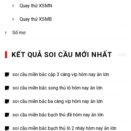
Quay thử XSMN
Quay thử XSMB
Sổ mơ
KẾT QUẢ SOI CẦU MỚI NHẤT
soi cầu miền bắc cặp 3 càng víp hôm nay ăn lớn
soi cầu miền bắc song thủ lô hôm nay ăn lớn
soi cầu miền bắc ba càng víp hôm nay ăn lớn
soi cầu miền bắc bạch thủ đề hôm nay ăn lớn
soi cầu miền bắc bạch thủ lô 2 nháy hôm nay ăn lớn