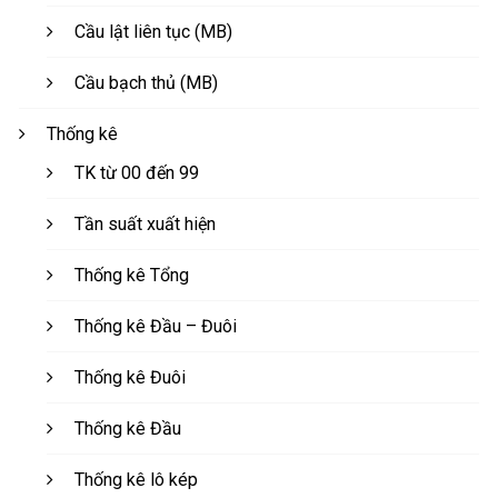
Cầu lật liên tục (MB)
Cầu bạch thủ (MB)
Thống kê
TK từ 00 đến 99
Tần suất xuất hiện
Thống kê Tổng
Thống kê Đầu – Đuôi
Thống kê Đuôi
Thống kê Đầu
Thống kê lô kép