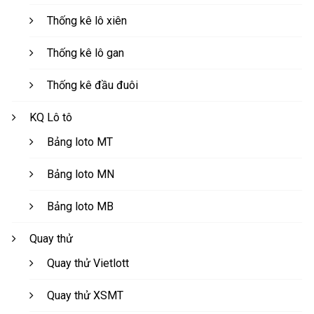
Thống kê lô xiên
Thống kê lô gan
Thống kê đầu đuôi
KQ Lô tô
Bảng loto MT
Bảng loto MN
Bảng loto MB
Quay thử
Quay thử Vietlott
Quay thử XSMT