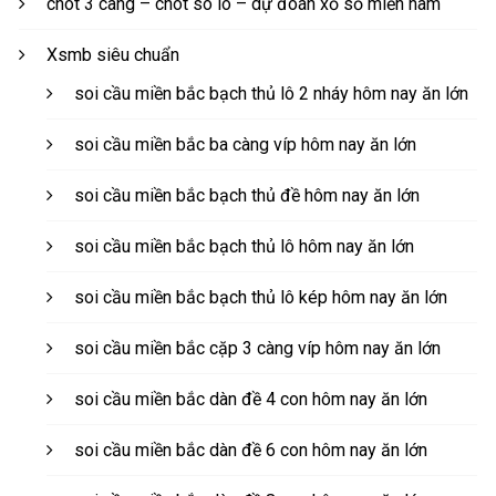
chot 3 cang – chot so lo – dự đoán xổ số miền nam
Xsmb siêu chuẩn
soi cầu miền bắc bạch thủ lô 2 nháy hôm nay ăn lớn
soi cầu miền bắc ba càng víp hôm nay ăn lớn
soi cầu miền bắc bạch thủ đề hôm nay ăn lớn
soi cầu miền bắc bạch thủ lô hôm nay ăn lớn
soi cầu miền bắc bạch thủ lô kép hôm nay ăn lớn
soi cầu miền bắc cặp 3 càng víp hôm nay ăn lớn
soi cầu miền bắc dàn đề 4 con hôm nay ăn lớn
soi cầu miền bắc dàn đề 6 con hôm nay ăn lớn