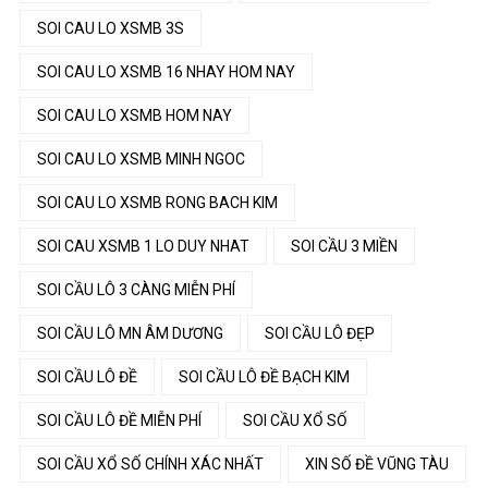
SOI CAU LO XSMB 3S
SOI CAU LO XSMB 16 NHAY HOM NAY
SOI CAU LO XSMB HOM NAY
SOI CAU LO XSMB MINH NGOC
SOI CAU LO XSMB RONG BACH KIM
SOI CAU XSMB 1 LO DUY NHAT
SOI CẦU 3 MIỀN
SOI CẦU LÔ 3 CÀNG MIỄN PHÍ
SOI CẦU LÔ MN ÂM DƯƠNG
SOI CẦU LÔ ĐẸP
SOI CẦU LÔ ĐỀ
SOI CẦU LÔ ĐỀ BẠCH KIM
SOI CẦU LÔ ĐỀ MIỄN PHÍ
SOI CẦU XỔ SỐ
SOI CẦU XỔ SỐ CHÍNH XÁC NHẤT
XIN SỐ ĐỀ VŨNG TÀU