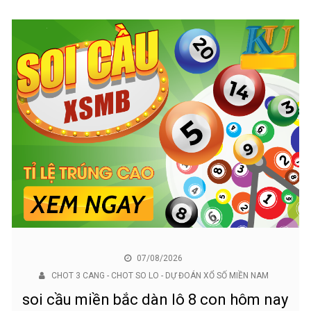
07/08/2026
CHOT 3 CANG - CHOT SO LO - DỰ ĐOÁN XỔ SỐ MIỀN NAM
soi cầu miền bắc dàn lô 8 con hôm nay