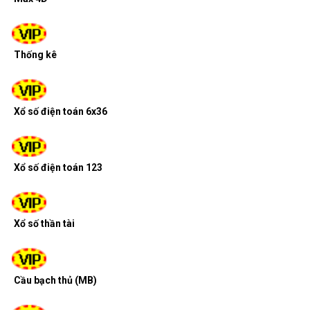
Thống kê
Xổ số điện toán 6x36
Xổ số điện toán 123
Xổ số thần tài
Cầu bạch thủ (MB)