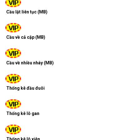
Cầu lật liên tục (MB)
Cầu về cả cặp (MB)
Cầu về nhiều nháy (MB)
Thống kê đầu đuôi
Thống kê lô gan
Thống kê lô xiên