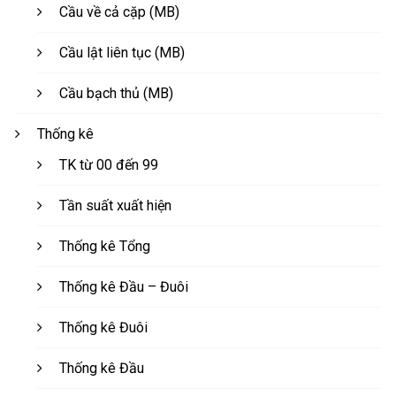
Cầu về cả cặp (MB)
Cầu lật liên tục (MB)
Cầu bạch thủ (MB)
Thống kê
TK từ 00 đến 99
Tần suất xuất hiện
Thống kê Tổng
Thống kê Đầu – Đuôi
Thống kê Đuôi
Thống kê Đầu