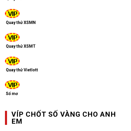
Quay thử XSMN
Quay thử XSMT
Quay thử Vietlott
Sổ mơ
VÍP CHỐT SỐ VÀNG CHO ANH
EM