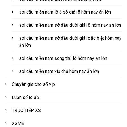
soi cầu miền nam lô 3 số giải 8 hôm nay ăn lớn
soi cầu miền nam sớ đầu đuôi giải 8 hôm nay ăn lớn
soi cầu miền nam sớ đầu đuôi giải đặc biệt hôm nay
ăn lớn
soi cầu miền nam song thủ lô hôm nay ăn lớn
soi cầu miền nam xíu chủ hôm nay ăn lớn
Chuyên gia cho số vip
Luận số lô đề
TRỰC TIẾP XS
XSMB