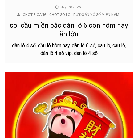
07/08/2026
CHOT 3 CANG - CHOT SO LO - DỰ ĐOÁN XỔ SỐ MIỀN NAM
soi cầu miền bắc dàn lô 6 con hôm nay
ăn lớn
dàn lô 4 số, cầu lô hôm nay, dàn lô 6 số, cau lo, cau lô,
dàn lô 4 số vip, dàn lô 4 số