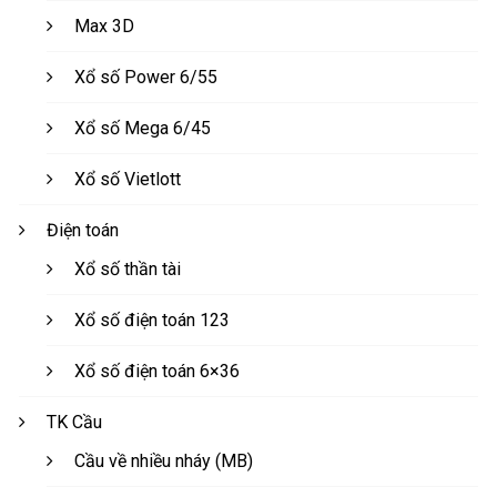
Max 3D
Xổ số Power 6/55
Xổ số Mega 6/45
Xổ số Vietlott
Điện toán
Xổ số thần tài
Xổ số điện toán 123
Xổ số điện toán 6×36
TK Cầu
Cầu về nhiều nháy (MB)