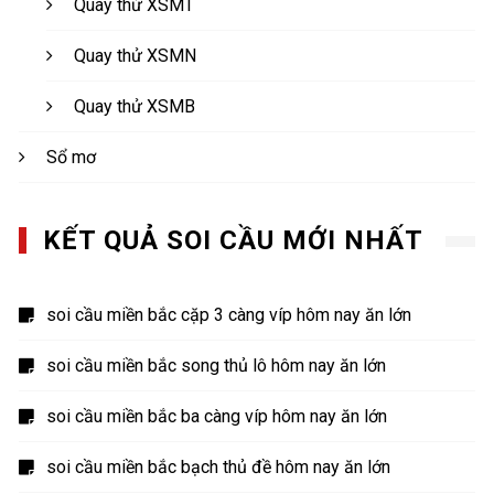
Quay thử XSMT
Quay thử XSMN
Quay thử XSMB
Sổ mơ
KẾT QUẢ SOI CẦU MỚI NHẤT
soi cầu miền bắc cặp 3 càng víp hôm nay ăn lớn
soi cầu miền bắc song thủ lô hôm nay ăn lớn
soi cầu miền bắc ba càng víp hôm nay ăn lớn
soi cầu miền bắc bạch thủ đề hôm nay ăn lớn