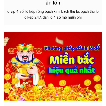
ăn lớn
lo vip 4 số, lô kép rồng bạch kim, bach thu lo, bạch thu lo,
lo kep 247, dàn lô 4 số mb miễn phí,