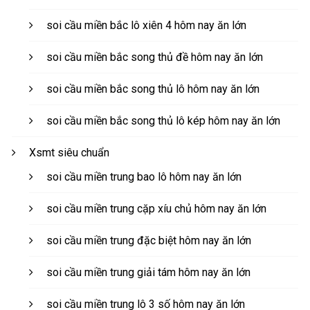
soi cầu miền bắc lô xiên 4 hôm nay ăn lớn
soi cầu miền bắc song thủ đề hôm nay ăn lớn
soi cầu miền bắc song thủ lô hôm nay ăn lớn
soi cầu miền bắc song thủ lô kép hôm nay ăn lớn
Xsmt siêu chuẩn
soi cầu miền trung bao lô hôm nay ăn lớn
soi cầu miền trung cặp xíu chủ hôm nay ăn lớn
soi cầu miền trung đặc biệt hôm nay ăn lớn
soi cầu miền trung giải tám hôm nay ăn lớn
soi cầu miền trung lô 3 số hôm nay ăn lớn