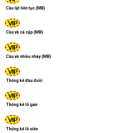
Cầu lật liên tục (MB)
Cầu về cả cặp (MB)
Cầu về nhiều nháy (MB)
Thống kê đầu đuôi
Thống kê lô gan
Thống kê lô xiên