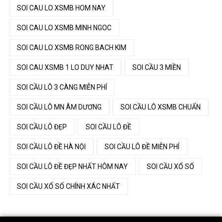
SOI CAU LO XSMB HOM NAY
SOI CAU LO XSMB MINH NGOC
SOI CAU LO XSMB RONG BACH KIM
SOI CAU XSMB 1 LO DUY NHAT
SOI CẦU 3 MIỀN
SOI CẦU LÔ 3 CÀNG MIỄN PHÍ
SOI CẦU LÔ MN ÂM DƯƠNG
SOI CẦU LÔ XSMB CHUẨN
SOI CẦU LÔ ĐẸP
SOI CẦU LÔ ĐỀ
SOI CẦU LÔ ĐỀ HÀ NỘI
SOI CẦU LÔ ĐỀ MIỄN PHÍ
SOI CẦU LÔ ĐỀ ĐẸP NHẤT HÔM NAY
SOI CẦU XỔ SỐ
SOI CẦU XỔ SỐ CHÍNH XÁC NHẤT