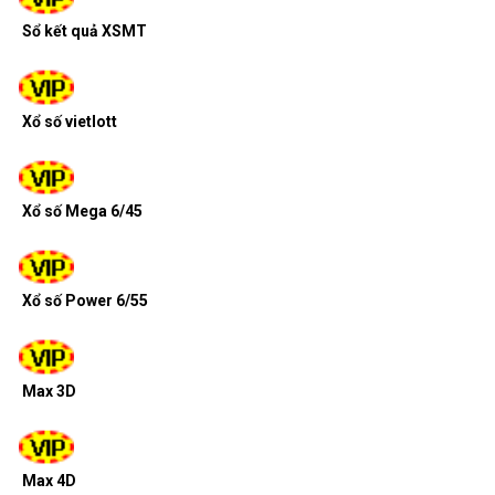
Sổ kết quả XSMT
Xổ số vietlott
Xổ số Mega 6/45
Xổ số Power 6/55
Max 3D
Max 4D