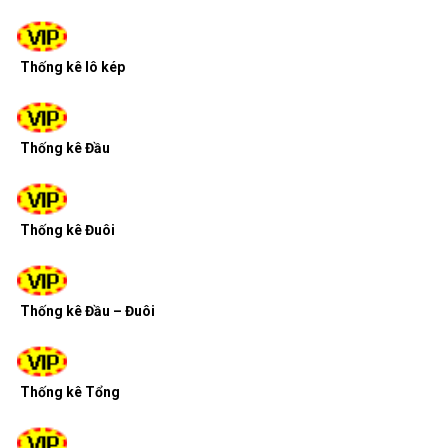
Thống kê lô kép
Thống kê Đầu
Thống kê Đuôi
Thống kê Đầu – Đuôi
Thống kê Tổng