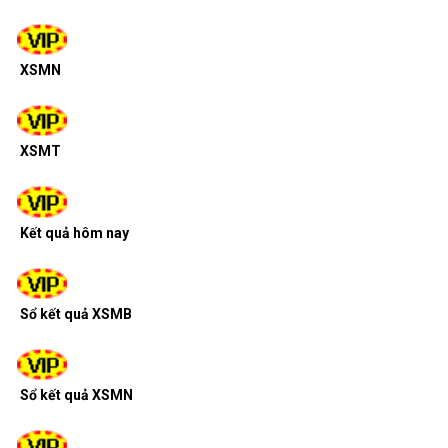
XSMN
XSMT
Kết quả hôm nay
Sổ kết quả XSMB
Sổ kết quả XSMN