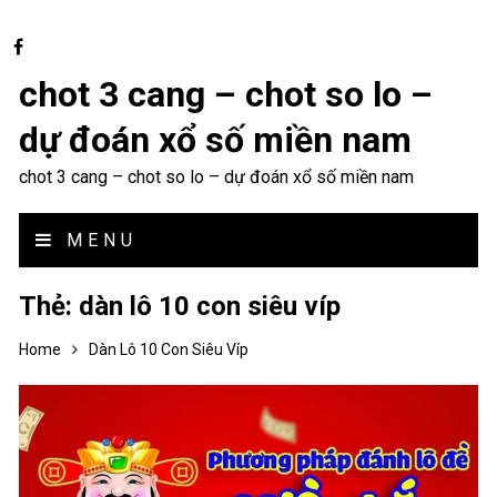
chot 3 cang – chot so lo –
dự đoán xổ số miền nam
chot 3 cang – chot so lo – dự đoán xổ số miền nam
MENU
Thẻ:
dàn lô 10 con siêu víp
Home
Dàn Lô 10 Con Siêu Víp