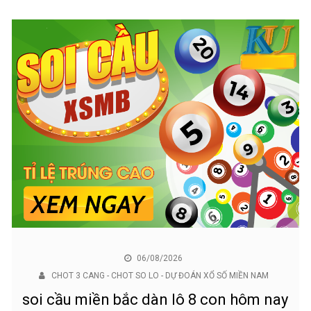
06/08/2026
CHOT 3 CANG - CHOT SO LO - DỰ ĐOÁN XỔ SỐ MIỀN NAM
soi cầu miền bắc dàn lô 8 con hôm nay