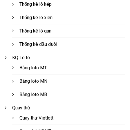
Thống kê lô kép
Thống kê lô xiên
Thống kê lô gan
Thống kê đầu đuôi
KQ Lô tô
Bảng loto MT
Bảng loto MN
Bảng loto MB
Quay thử
Quay thử Vietlott