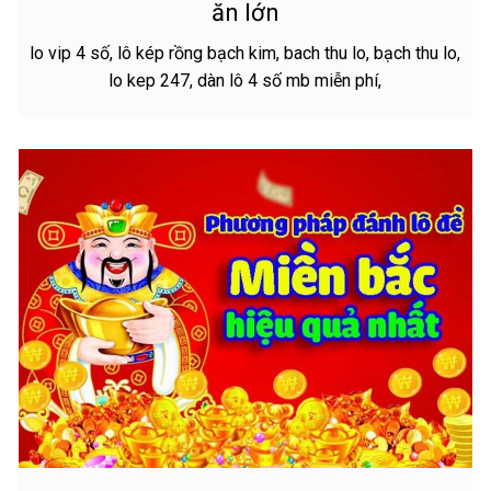
ăn lớn
lo vip 4 số, lô kép rồng bạch kim, bach thu lo, bạch thu lo,
lo kep 247, dàn lô 4 số mb miễn phí,