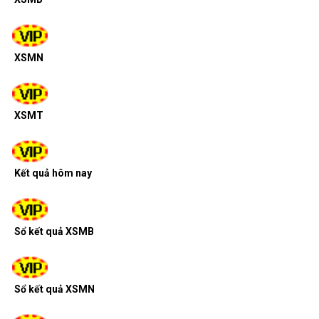
XSMN
XSMT
Kết quả hôm nay
Sổ kết quả XSMB
Sổ kết quả XSMN