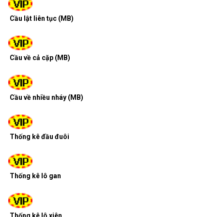
Cầu lật liên tục (MB)
Cầu về cả cặp (MB)
Cầu về nhiều nháy (MB)
Thống kê đầu đuôi
Thống kê lô gan
Thống kê lô xiên