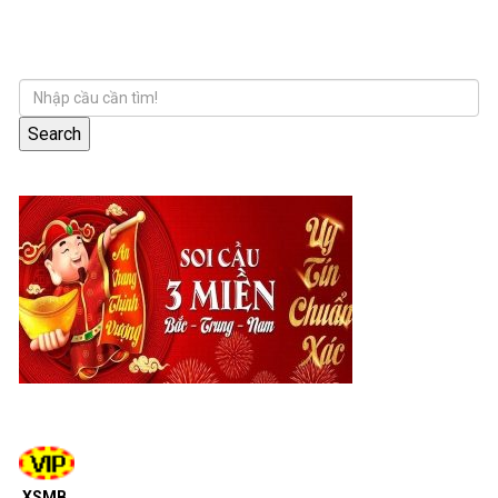
Search
XSMB