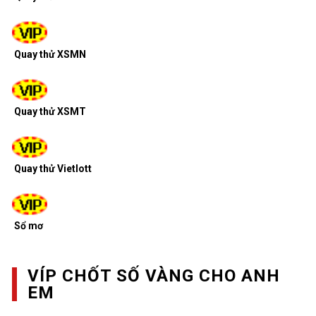
Quay thử XSMN
Quay thử XSMT
Quay thử Vietlott
Sổ mơ
VÍP CHỐT SỐ VÀNG CHO ANH
EM