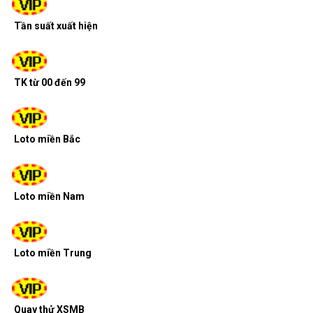
Tần suất xuất hiện
TK từ 00 đến 99
Loto miền Bắc
Loto miền Nam
Loto miền Trung
Quay thử XSMB