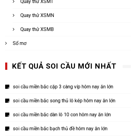
Quay thử XSMT
Quay thử XSMN
Quay thử XSMB
Sổ mơ
KẾT QUẢ SOI CẦU MỚI NHẤT
soi cầu miền bắc cặp 3 càng víp hôm nay ăn lớn
soi cầu miền bắc song thủ lô kép hôm nay ăn lớn
soi cầu miền bắc dàn lô 10 con hôm nay ăn lớn
soi cầu miền bắc bạch thủ đề hôm nay ăn lớn