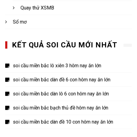
Quay thử XSMB
Sổ mơ
KẾT QUẢ SOI CẦU MỚI NHẤT
soi cầu miền bắc lô xiên 3 hôm nay ăn lớn
soi cầu miền bắc dàn đề 6 con hôm nay ăn lớn
soi cầu miền bắc dàn lô 6 con hôm nay ăn lớn
soi cầu miền bắc bạch thủ đề hôm nay ăn lớn
soi cầu miền bắc dàn đề 10 con hôm nay ăn lớn