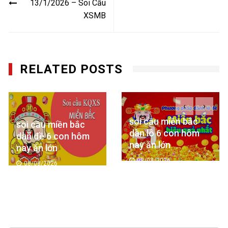
13/1/2026 – Soi Cầu
bài
XSMB
viết
RELATED POSTS
‹
›
soi cầu miền bắc
soi cầu miền bắc
dàn lô 6 con hôm
dàn đề 6 con hôm
nay ăn lớn
nay ăn lớn
08/08/2026
08/08/2026