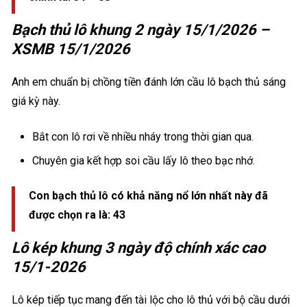
Bạch thủ lô khung 2 ngày 15/1/2026 –
XSMB 15/1/2026
Anh em chuẩn bị chồng tiền đánh lớn cầu lô bạch thủ sáng
giá kỳ này.
Bắt con lô rơi về nhiều nháy trong thời gian qua.
Chuyên gia kết hợp soi cầu lấy lô theo bạc nhớ.
Con bạch thủ lô có khả năng nổ lớn nhất này đã
được chọn ra là: 43
Lô kép khung 3 ngày độ chính xác cao
15/1-2026
Lô kép tiếp tục mang đến tài lộc cho lô thủ với bộ cầu dưới