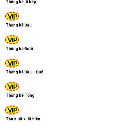
Thống kê lô kép
Thống kê Đầu
Thống kê Đuôi
Thống kê Đầu – Đuôi
Thống kê Tổng
Tần suất xuất hiện