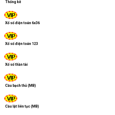
Thống kê
Xổ số điện toán 6x36
Xổ số điện toán 123
Xổ số thần tài
Cầu bạch thủ (MB)
Cầu lật liên tục (MB)