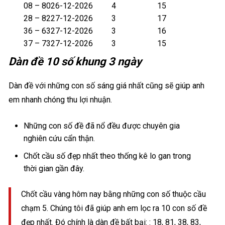
08 – 80
26-12-2026
4
15
28 – 82
27-12-2026
3
17
36 – 63
27-12-2026
3
16
37 – 73
27-12-2026
3
15
Dàn đề 10 số khung 3 ngày
Dàn đề với những con số sáng giá nhất cũng sẽ giúp anh
em nhanh chóng thu lợi nhuận.
Những con số đề đã nổ đều được chuyên gia
nghiên cứu cẩn thận.
Chốt cầu số đẹp nhất theo thống kê lo gan trong
thời gian gần đây.
Chốt cầu vàng hôm nay bằng những con số thuộc cầu
chạm 5. Chúng tôi đã giúp anh em lọc ra 10 con số đề
đẹp nhất. Đó chính là dàn đề bất bại: : 18, 81, 38, 83,