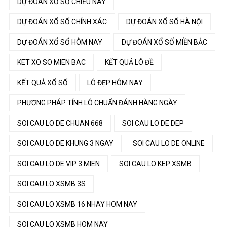
DỰ ĐOÁN XỔ SỐ CHIỀU NAY
DỰ ĐOÁN XỔ SỐ CHÍNH XÁC
DỰ ĐOÁN XỔ SỐ HÀ NỘI
DỰ ĐOÁN XỔ SỐ HÔM NAY
DỰ ĐOÁN XỔ SỐ MIỀN BẮC
KET XO SO MIEN BAC
KẾT QUẢ LÔ ĐỀ
KẾT QUẢ XỔ SỐ
LÔ ĐẸP HÔM NAY
PHƯƠNG PHÁP TÍNH LÔ CHUẨN ĐÁNH HÀNG NGÀY
SOI CAU LO DE CHUAN 668
SOI CAU LO DE DEP
SOI CAU LO DE KHUNG 3 NGAY
SOI CAU LO DE ONLINE
SOI CAU LO DE VIP 3 MIEN
SOI CAU LO KEP XSMB
SOI CAU LO XSMB 3S
SOI CAU LO XSMB 16 NHAY HOM NAY
SOI CAU LO XSMB HOM NAY