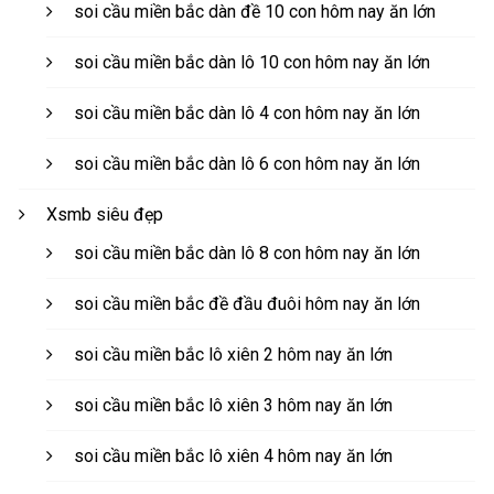
soi cầu miền bắc dàn đề 10 con hôm nay ăn lớn
soi cầu miền bắc dàn lô 10 con hôm nay ăn lớn
soi cầu miền bắc dàn lô 4 con hôm nay ăn lớn
soi cầu miền bắc dàn lô 6 con hôm nay ăn lớn
Xsmb siêu đẹp
soi cầu miền bắc dàn lô 8 con hôm nay ăn lớn
soi cầu miền bắc đề đầu đuôi hôm nay ăn lớn
soi cầu miền bắc lô xiên 2 hôm nay ăn lớn
soi cầu miền bắc lô xiên 3 hôm nay ăn lớn
soi cầu miền bắc lô xiên 4 hôm nay ăn lớn