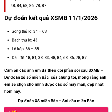
48, 84, 68, 86, 78, 87
Dự đoán kết quả XSMB 11/1/2026
Song thủ lô: 34 – 68
Bạch thủ lô: 43
Lô kép: 66 – 88
Dàn đề: 18, 81, 38, 83, 48, 84, 68, 86, 78, 87
Cám ơn các anh em đã theo dõi phần soi cầu SXMB –
Dự đoán xổ số miền Bắc của chúng tôi, mong rằng anh
em sẽ chọn cho mình được các số may mắn, đẹp nhất
hôm nay.
Dự đoán XS miền Bắc
–
Soi cầu miền Bắc