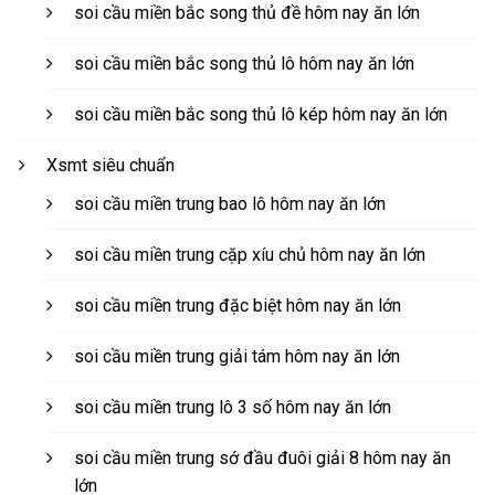
soi cầu miền bắc song thủ đề hôm nay ăn lớn
soi cầu miền bắc song thủ lô hôm nay ăn lớn
soi cầu miền bắc song thủ lô kép hôm nay ăn lớn
Xsmt siêu chuẩn
soi cầu miền trung bao lô hôm nay ăn lớn
soi cầu miền trung cặp xíu chủ hôm nay ăn lớn
soi cầu miền trung đặc biệt hôm nay ăn lớn
soi cầu miền trung giải tám hôm nay ăn lớn
soi cầu miền trung lô 3 số hôm nay ăn lớn
soi cầu miền trung sớ đầu đuôi giải 8 hôm nay ăn
lớn