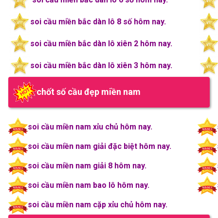
soi cầu miền bắc dàn lô 8 số hôm nay.
soi cầu miền bắc dàn lô xiên 2 hôm nay.
soi cầu miền bắc dàn lô xiên 3 hôm nay.
chốt số
cầu đẹp miền nam
soi cầu miền nam xỉu chủ hôm nay.
soi cầu miền nam giải đặc biệt hôm nay.
soi cầu miền nam giải 8 hôm nay.
soi cầu miền nam bao lô hôm nay.
soi cầu miền nam cặp xỉu chủ hôm nay.