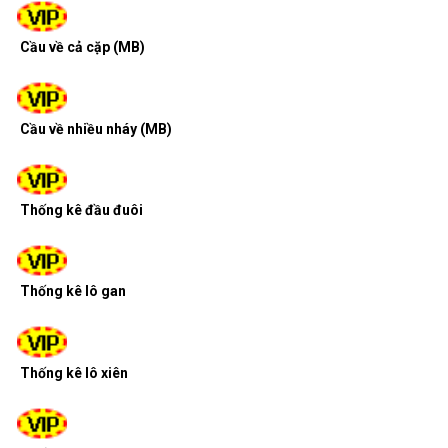
Cầu về cả cặp (MB)
Cầu về nhiều nháy (MB)
Thống kê đầu đuôi
Thống kê lô gan
Thống kê lô xiên