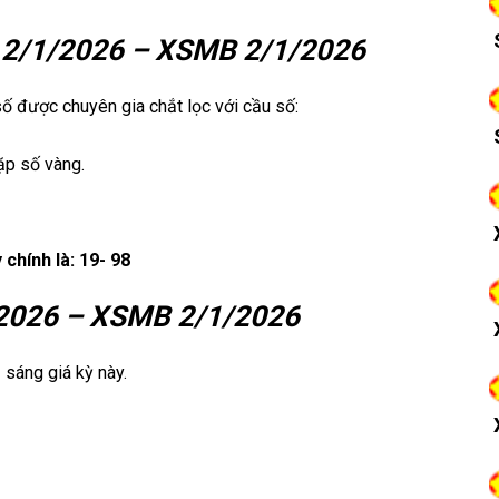
y 2/1/2026 – XSMB 2/1/2026
số được chuyên gia chắt lọc với cầu số:
ặp số vàng.
 chính là:
19- 98
/2026 – XSMB 2/1/2026
 sáng giá kỳ này.