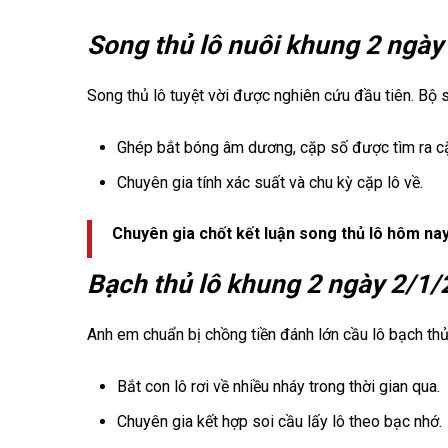
Song thủ lô nuôi khung 2 ngà
Song thủ lô tuyệt vời được nghiên cứu đầu tiên. Bộ 
Ghép bắt bóng âm dương, cặp số được tìm ra c
Chuyên gia tính xác suất và chu kỳ cặp lô về.
Chuyên gia chốt kết luận song thủ lô hôm nay
Bạch thủ lô khung 2 ngày 2/1
Anh em chuẩn bị chồng tiền đánh lớn cầu lô bạch thủ
Bắt con lô rơi về nhiều nháy trong thời gian qua.
Chuyên gia kết hợp soi cầu lấy lô theo bạc nhớ.