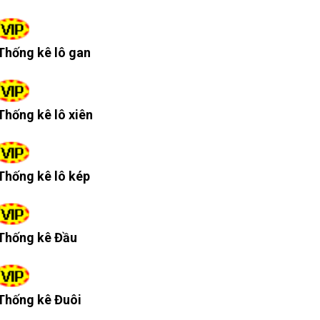
Thống kê lô gan
Thống kê lô xiên
Thống kê lô kép
Thống kê Đầu
Thống kê Đuôi