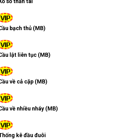
Xổ số thần tài
Cầu bạch thủ (MB)
Cầu lật liên tục (MB)
Cầu về cả cặp (MB)
Cầu về nhiều nháy (MB)
Thống kê đầu đuôi