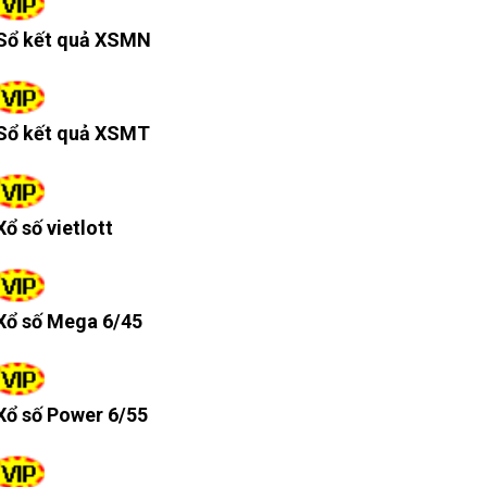
Sổ kết quả XSMN
Sổ kết quả XSMT
Xổ số vietlott
Xổ số Mega 6/45
Xổ số Power 6/55