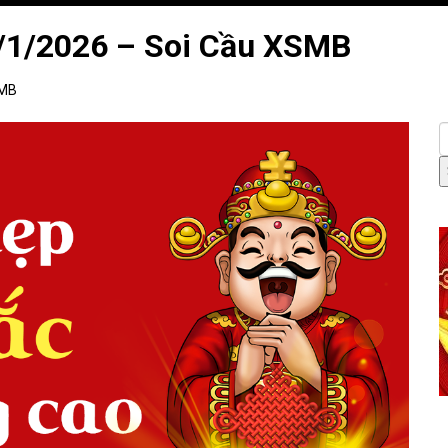
/1/2026 – Soi Cầu XSMB
SMB