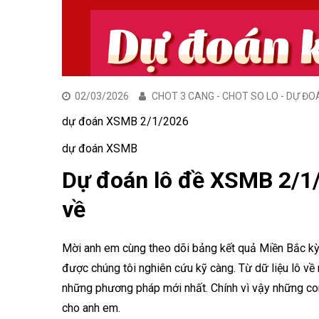
02/03/2026
CHOT 3 CANG - CHOT SO LO - DỰ Đ
dự đoán XSMB 2/1/2026
dự đoán XSMB
Dự đoán lô đề XSMB 2/1/
về
Mời anh em cùng theo dõi bảng kết quả Miền Bắc kỳ
được chúng tôi nghiên cứu kỹ càng. Từ dữ liệu lô về 
những phương pháp mới nhất. Chính vì vậy những co
cho anh em.