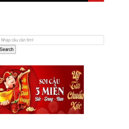
Search