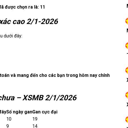
đã được chọn ra là:
11
 xác cao 2/1-2026
ầu dưới đây:
h toán và mang đến cho các bạn trong hôm nay chính
 chưa – XSMB 2/1/2026
đây
Số ngày gan
Gan cực đại
10
19
9
14