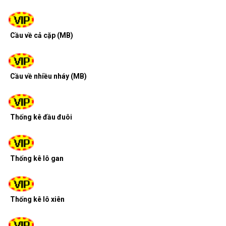
Cầu về cả cặp (MB)
Cầu về nhiều nháy (MB)
Thống kê đầu đuôi
Thống kê lô gan
Thống kê lô xiên