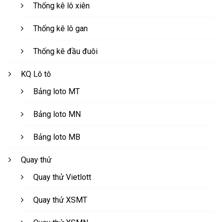
Thống kê lô xiên
Thống kê lô gan
Thống kê đầu đuôi
KQ Lô tô
Bảng loto MT
Bảng loto MN
Bảng loto MB
Quay thử
Quay thử Vietlott
Quay thử XSMT