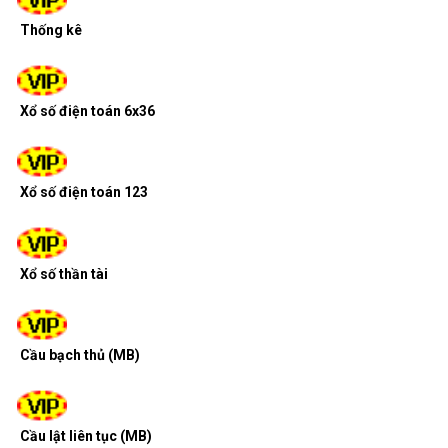
Thống kê
Xổ số điện toán 6x36
Xổ số điện toán 123
Xổ số thần tài
Cầu bạch thủ (MB)
Cầu lật liên tục (MB)