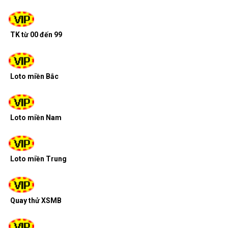
TK từ 00 đến 99
Loto miền Bắc
Loto miền Nam
Loto miền Trung
Quay thử XSMB