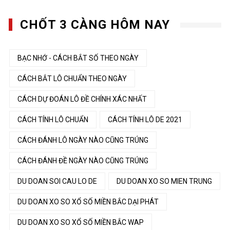
CHỐT 3 CÀNG HÔM NAY
BẠC NHỚ - CÁCH BẮT SỐ THEO NGÀY
CÁCH BẮT LÔ CHUẨN THEO NGÀY
CÁCH DỰ ĐOÁN LÔ ĐỀ CHÍNH XÁC NHẤT
CÁCH TÍNH LÔ CHUẨN
CÁCH TÍNH LÔ DE 2021
CÁCH ĐÁNH LÔ NGÀY NÀO CŨNG TRÚNG
CÁCH ĐÁNH ĐỀ NGÀY NÀO CŨNG TRÚNG
DU DOAN SOI CAU LO DE
DU DOAN XO SO MIEN TRUNG
DU DOAN XO SO XỔ SỐ MIỀN BẮC DẠI PHÁT
DU DOAN XO SO XỔ SỐ MIỀN BẮC WAP