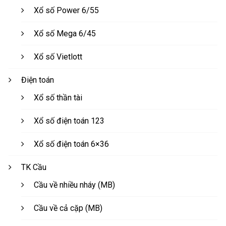
Xổ số Power 6/55
Xổ số Mega 6/45
Xổ số Vietlott
Điện toán
Xổ số thần tài
Xổ số điện toán 123
Xổ số điện toán 6×36
TK Cầu
Cầu về nhiều nháy (MB)
Cầu về cả cặp (MB)