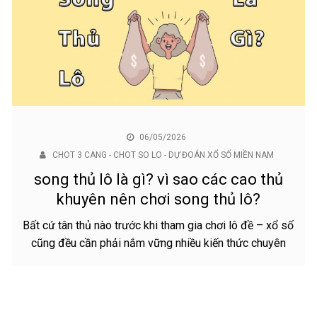
06/05/2026
CHOT 3 CANG - CHOT SO LO - DỰ ĐOÁN XỔ SỐ MIỀN NAM
song thủ lô là gì? vì sao các cao thủ
khuyên nên chơi song thủ lô?
Bất cứ tân thủ nào trước khi tham gia chơi lô đề – xổ số
cũng đều cần phải nắm vững nhiều kiến thức chuyên