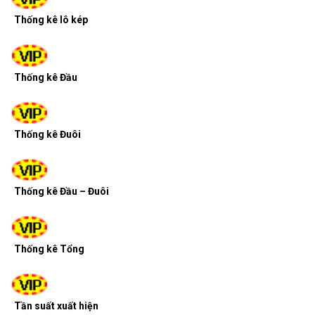
Thống kê lô kép
Thống kê Đầu
Thống kê Đuôi
Thống kê Đầu – Đuôi
Thống kê Tổng
Tần suất xuất hiện