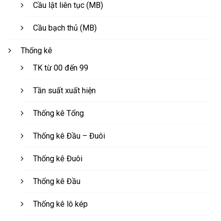
Cầu lật liên tục (MB)
Cầu bạch thủ (MB)
Thống kê
TK từ 00 đến 99
Tần suất xuất hiện
Thống kê Tổng
Thống kê Đầu – Đuôi
Thống kê Đuôi
Thống kê Đầu
Thống kê lô kép