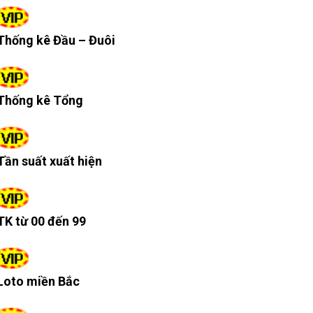
Thống kê Đầu – Đuôi
Thống kê Tổng
Tần suất xuất hiện
TK từ 00 đến 99
Loto miền Bắc