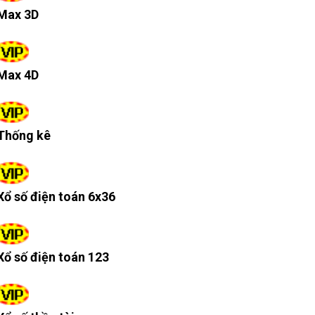
Max 3D
Max 4D
Thống kê
Xổ số điện toán 6x36
Xổ số điện toán 123