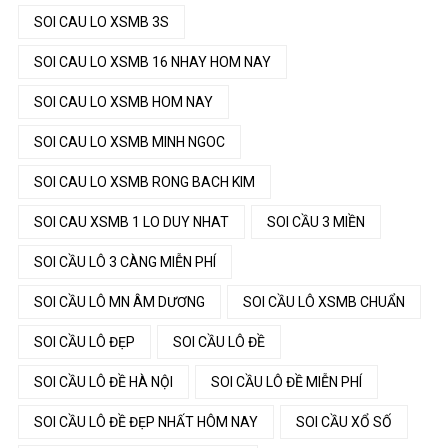
SOI CAU LO XSMB 3S
SOI CAU LO XSMB 16 NHAY HOM NAY
SOI CAU LO XSMB HOM NAY
SOI CAU LO XSMB MINH NGOC
SOI CAU LO XSMB RONG BACH KIM
SOI CAU XSMB 1 LO DUY NHAT
SOI CẦU 3 MIỀN
SOI CẦU LÔ 3 CÀNG MIỄN PHÍ
SOI CẦU LÔ MN ÂM DƯƠNG
SOI CẦU LÔ XSMB CHUẨN
SOI CẦU LÔ ĐẸP
SOI CẦU LÔ ĐỀ
SOI CẦU LÔ ĐỀ HÀ NỘI
SOI CẦU LÔ ĐỀ MIỄN PHÍ
SOI CẦU LÔ ĐỀ ĐẸP NHẤT HÔM NAY
SOI CẦU XỔ SỐ