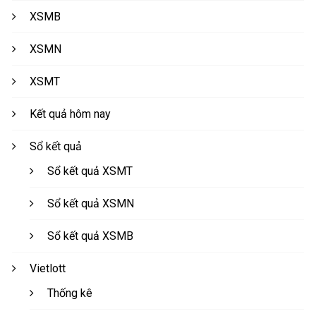
XSMB
XSMN
XSMT
Kết quả hôm nay
Sổ kết quả
Sổ kết quả XSMT
Sổ kết quả XSMN
Sổ kết quả XSMB
Vietlott
Thống kê