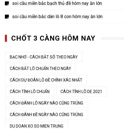
soi cầu miền bắc bạch thủ đề hôm nay ăn lớn
soi cầu miền bắc dàn lô 8 con hôm nay ăn lớn
CHỐT 3 CÀNG HÔM NAY
BẠC NHỚ - CÁCH BẮT SỐ THEO NGÀY
CÁCH BẮT LÔ CHUẨN THEO NGÀY
CÁCH DỰ ĐOÁN LÔ ĐỀ CHÍNH XÁC NHẤT
CÁCH TÍNH LÔ CHUẨN
CÁCH TÍNH LÔ DE 2021
CÁCH ĐÁNH LÔ NGÀY NÀO CŨNG TRÚNG
CÁCH ĐÁNH ĐỀ NGÀY NÀO CŨNG TRÚNG
DU DOAN XO SO MIEN TRUNG