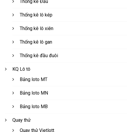
Thống kê Đầu
Thống kê lô kép
Thống kê lô xiên
Thống kê lô gan
Thống kê đầu đuôi
KQ Lô tô
Bảng loto MT
Bảng loto MN
Bảng loto MB
Quay thử
Quay thử Vietlott