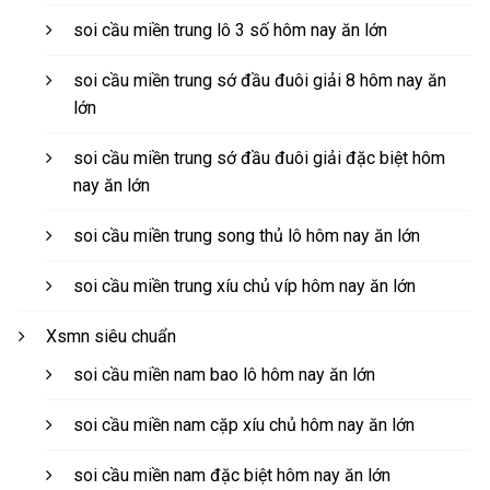
soi cầu miền trung lô 3 số hôm nay ăn lớn
soi cầu miền trung sớ đầu đuôi giải 8 hôm nay ăn
lớn
soi cầu miền trung sớ đầu đuôi giải đặc biệt hôm
nay ăn lớn
soi cầu miền trung song thủ lô hôm nay ăn lớn
soi cầu miền trung xíu chủ víp hôm nay ăn lớn
Xsmn siêu chuẩn
soi cầu miền nam bao lô hôm nay ăn lớn
soi cầu miền nam cặp xíu chủ hôm nay ăn lớn
soi cầu miền nam đặc biệt hôm nay ăn lớn