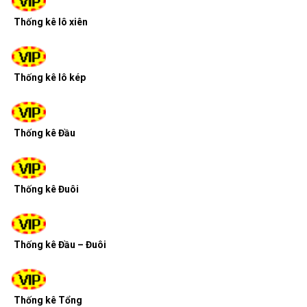
Thống kê lô xiên
Thống kê lô kép
Thống kê Đầu
Thống kê Đuôi
Thống kê Đầu – Đuôi
Thống kê Tổng