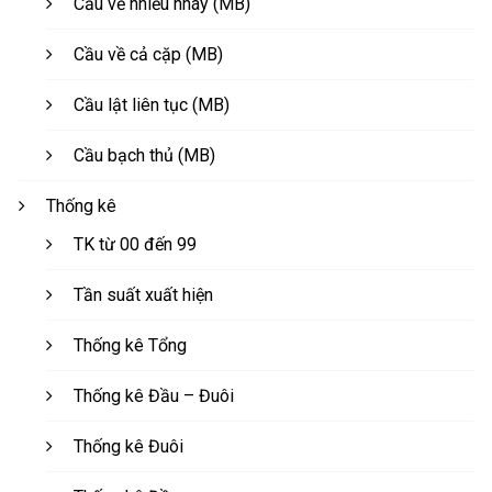
Cầu về nhiều nháy (MB)
Cầu về cả cặp (MB)
Cầu lật liên tục (MB)
Cầu bạch thủ (MB)
Thống kê
TK từ 00 đến 99
Tần suất xuất hiện
Thống kê Tổng
Thống kê Đầu – Đuôi
Thống kê Đuôi