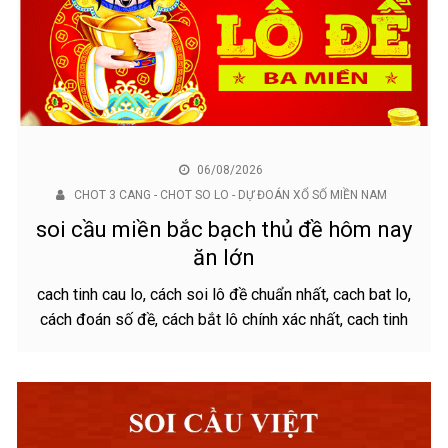
06/08/2026
CHOT 3 CANG - CHOT SO LO - DỰ ĐOÁN XỔ SỐ MIỀN NAM
soi cầu miền bắc bạch thủ đề hôm nay
ăn lớn
cach tinh cau lo, cách soi lô đề chuẩn nhất, cach bat lo,
cách đoán số đề, cách bắt lô chính xác nhất, cach tinh