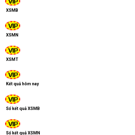
XSMB
XSMN
XSMT
Kết quả hôm nay
Sổ kết quả XSMB
Sổ kết quả XSMN