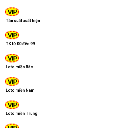
Tần suất xuất hiện
TK từ 00 đến 99
Loto miền Bắc
Loto miền Nam
Loto miền Trung