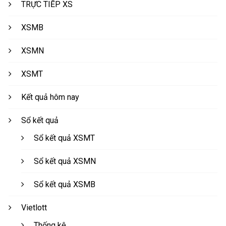
TRỰC TIẾP XS
XSMB
XSMN
XSMT
Kết quả hôm nay
Sổ kết quả
Sổ kết quả XSMT
Sổ kết quả XSMN
Sổ kết quả XSMB
Vietlott
Thống kê