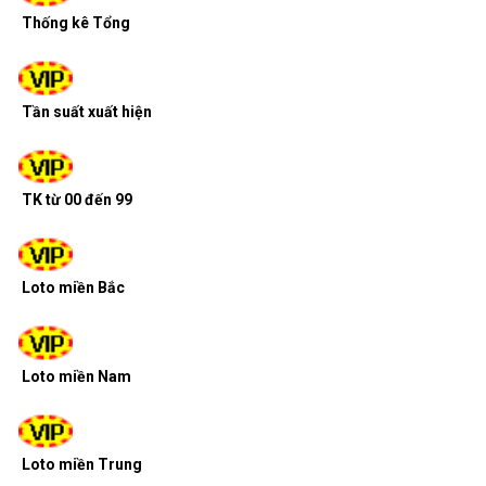
Thống kê Tổng
Tần suất xuất hiện
TK từ 00 đến 99
Loto miền Bắc
Loto miền Nam
Loto miền Trung