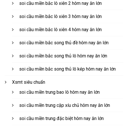
soi cầu miền bắc lô xiên 2 hôm nay ăn lớn
soi cầu miền bắc lô xiên 3 hôm nay ăn lớn
soi cầu miền bắc lô xiên 4 hôm nay ăn lớn
soi cầu miền bắc song thủ đề hôm nay ăn lớn
soi cầu miền bắc song thủ lô hôm nay ăn lớn
soi cầu miền bắc song thủ lô kép hôm nay ăn lớn
Xsmt siêu chuẩn
soi cầu miền trung bao lô hôm nay ăn lớn
soi cầu miền trung cặp xíu chủ hôm nay ăn lớn
soi cầu miền trung đặc biệt hôm nay ăn lớn