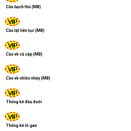
Cầu bạch thủ (MB)
Cầu lật liên tục (MB)
Cầu về cả cặp (MB)
Cầu về nhiều nháy (MB)
Thống kê đầu đuôi
Thống kê lô gan