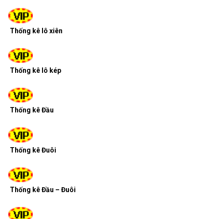
Thống kê lô xiên
Thống kê lô kép
Thống kê Đầu
Thống kê Đuôi
Thống kê Đầu – Đuôi