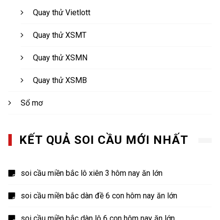
Quay thử Vietlott
Quay thử XSMT
Quay thử XSMN
Quay thử XSMB
Sổ mơ
KẾT QUẢ SOI CẦU MỚI NHẤT
soi cầu miền bắc lô xiên 3 hôm nay ăn lớn
soi cầu miền bắc dàn đề 6 con hôm nay ăn lớn
soi cầu miền bắc dàn lô 6 con hôm nay ăn lớn