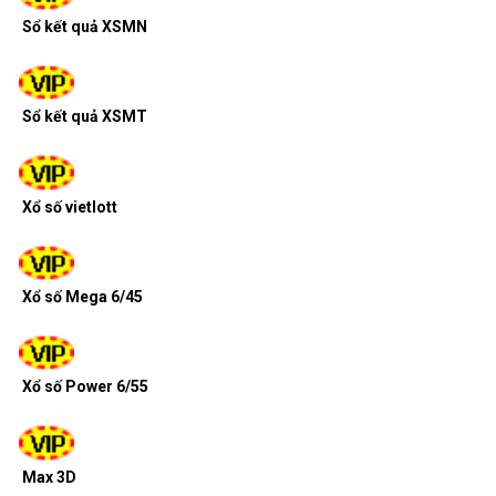
Sổ kết quả XSMN
Sổ kết quả XSMT
Xổ số vietlott
Xổ số Mega 6/45
Xổ số Power 6/55
Max 3D