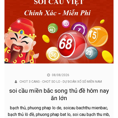
08/08/2026
CHOT 3 CANG - CHOT SO LO - DỰ ĐOÁN XỔ SỐ MIỀN NAM
soi cầu miền bắc song thủ đề hôm nay
ăn lớn
bạch thủ, phuong phap lo de, soicau bachthu mienbac,
bạch thủ lô đề, phuong phap bat lo, soi cau bạch thu mb,