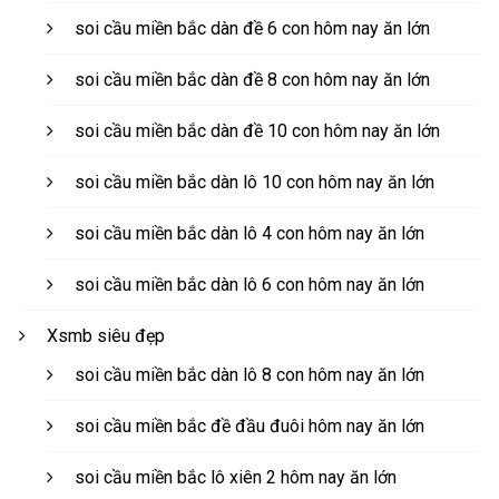
soi cầu miền bắc dàn đề 6 con hôm nay ăn lớn
soi cầu miền bắc dàn đề 8 con hôm nay ăn lớn
soi cầu miền bắc dàn đề 10 con hôm nay ăn lớn
soi cầu miền bắc dàn lô 10 con hôm nay ăn lớn
soi cầu miền bắc dàn lô 4 con hôm nay ăn lớn
soi cầu miền bắc dàn lô 6 con hôm nay ăn lớn
Xsmb siêu đẹp
soi cầu miền bắc dàn lô 8 con hôm nay ăn lớn
soi cầu miền bắc đề đầu đuôi hôm nay ăn lớn
soi cầu miền bắc lô xiên 2 hôm nay ăn lớn