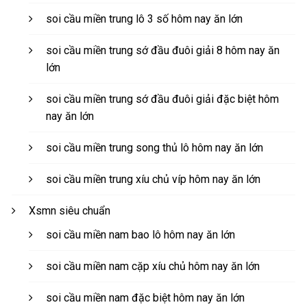
soi cầu miền trung lô 3 số hôm nay ăn lớn
soi cầu miền trung sớ đầu đuôi giải 8 hôm nay ăn
lớn
soi cầu miền trung sớ đầu đuôi giải đặc biệt hôm
nay ăn lớn
soi cầu miền trung song thủ lô hôm nay ăn lớn
soi cầu miền trung xíu chủ víp hôm nay ăn lớn
Xsmn siêu chuẩn
soi cầu miền nam bao lô hôm nay ăn lớn
soi cầu miền nam cặp xíu chủ hôm nay ăn lớn
soi cầu miền nam đặc biệt hôm nay ăn lớn