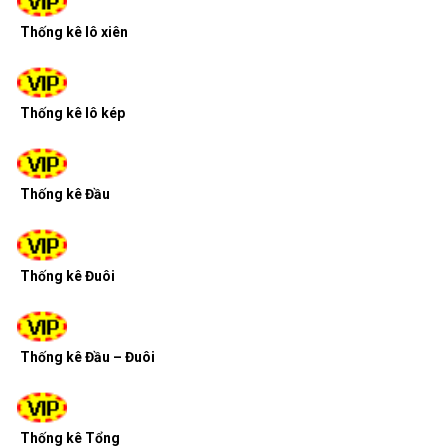
Thống kê lô xiên
Thống kê lô kép
Thống kê Đầu
Thống kê Đuôi
Thống kê Đầu – Đuôi
Thống kê Tổng