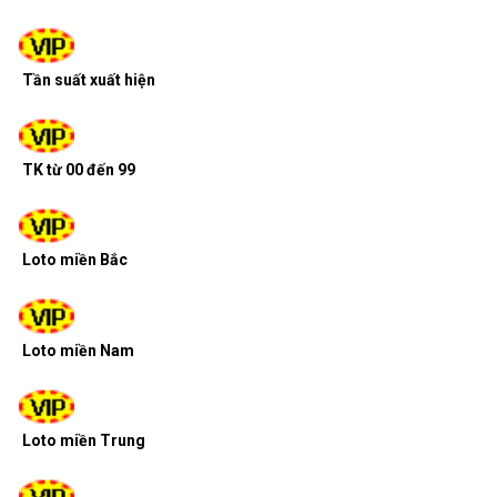
Tần suất xuất hiện
TK từ 00 đến 99
Loto miền Bắc
Loto miền Nam
Loto miền Trung