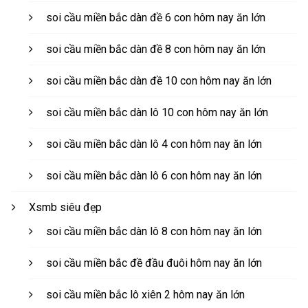
soi cầu miền bắc dàn đề 6 con hôm nay ăn lớn
soi cầu miền bắc dàn đề 8 con hôm nay ăn lớn
soi cầu miền bắc dàn đề 10 con hôm nay ăn lớn
soi cầu miền bắc dàn lô 10 con hôm nay ăn lớn
soi cầu miền bắc dàn lô 4 con hôm nay ăn lớn
soi cầu miền bắc dàn lô 6 con hôm nay ăn lớn
Xsmb siêu đẹp
soi cầu miền bắc dàn lô 8 con hôm nay ăn lớn
soi cầu miền bắc đề đầu đuôi hôm nay ăn lớn
soi cầu miền bắc lô xiên 2 hôm nay ăn lớn