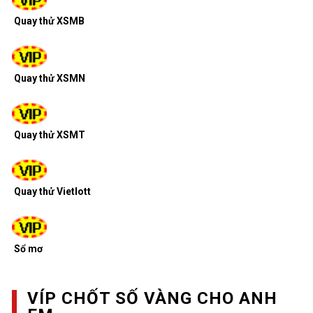
Quay thử XSMB
Quay thử XSMN
Quay thử XSMT
Quay thử Vietlott
Sổ mơ
VÍP CHỐT SỐ VÀNG CHO ANH