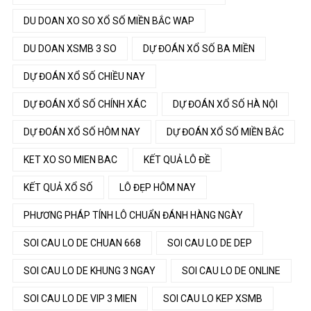
DU DOAN XO SO XỔ SỐ MIỀN BẮC WAP
DU DOAN XSMB 3 SO
DỰ ĐOÁN XỔ SỐ BA MIỀN
DỰ ĐOÁN XỔ SỐ CHIỀU NAY
DỰ ĐOÁN XỔ SỐ CHÍNH XÁC
DỰ ĐOÁN XỔ SỐ HÀ NỘI
DỰ ĐOÁN XỔ SỐ HÔM NAY
DỰ ĐOÁN XỔ SỐ MIỀN BẮC
KET XO SO MIEN BAC
KẾT QUẢ LÔ ĐỀ
KẾT QUẢ XỔ SỐ
LÔ ĐẸP HÔM NAY
PHƯƠNG PHÁP TÍNH LÔ CHUẨN ĐÁNH HÀNG NGÀY
SOI CAU LO DE CHUAN 668
SOI CAU LO DE DEP
SOI CAU LO DE KHUNG 3 NGAY
SOI CAU LO DE ONLINE
SOI CAU LO DE VIP 3 MIEN
SOI CAU LO KEP XSMB