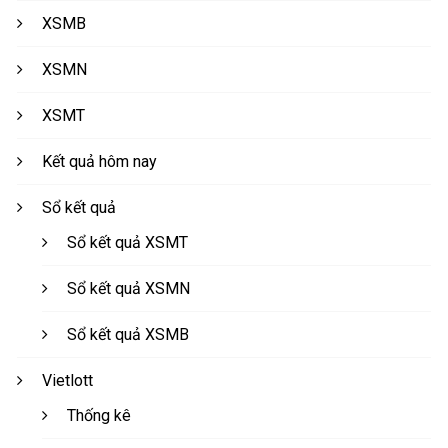
XSMB
XSMN
XSMT
Kết quả hôm nay
Sổ kết quả
Sổ kết quả XSMT
Sổ kết quả XSMN
Sổ kết quả XSMB
Vietlott
Thống kê