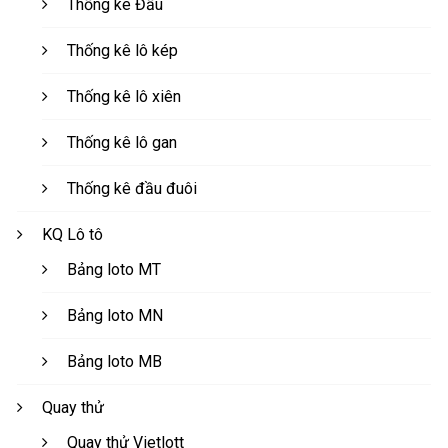
Thống kê Đầu
Thống kê lô kép
Thống kê lô xiên
Thống kê lô gan
Thống kê đầu đuôi
KQ Lô tô
Bảng loto MT
Bảng loto MN
Bảng loto MB
Quay thử
Quay thử Vietlott