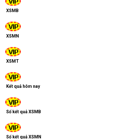
XSMB
XSMN
XSMT
Kết quả hôm nay
Sổ kết quả XSMB
Sổ kết quả XSMN