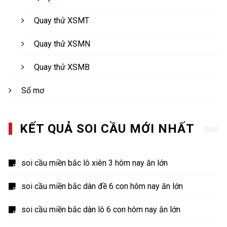
Quay thử XSMT
Quay thử XSMN
Quay thử XSMB
Sổ mơ
KẾT QUẢ SOI CẦU MỚI NHẤT
soi cầu miền bắc lô xiên 3 hôm nay ăn lớn
soi cầu miền bắc dàn đề 6 con hôm nay ăn lớn
soi cầu miền bắc dàn lô 6 con hôm nay ăn lớn