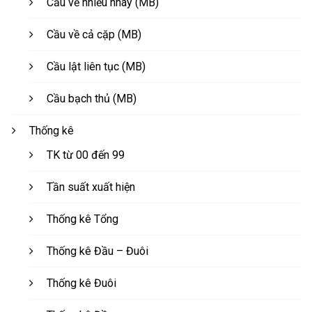
Cầu về nhiều nháy (MB)
Cầu về cả cặp (MB)
Cầu lật liên tục (MB)
Cầu bạch thủ (MB)
Thống kê
TK từ 00 đến 99
Tần suất xuất hiện
Thống kê Tổng
Thống kê Đầu – Đuôi
Thống kê Đuôi