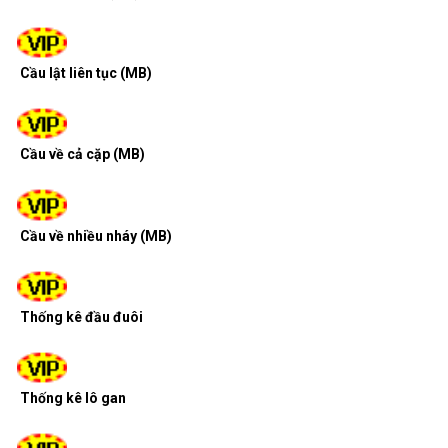
Cầu lật liên tục (MB)
Cầu về cả cặp (MB)
Cầu về nhiều nháy (MB)
Thống kê đầu đuôi
Thống kê lô gan