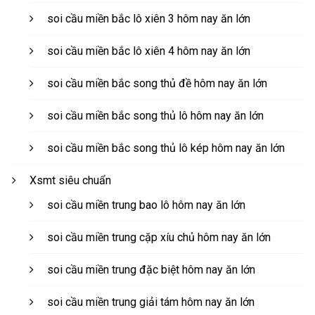
soi cầu miền bắc lô xiên 3 hôm nay ăn lớn
soi cầu miền bắc lô xiên 4 hôm nay ăn lớn
soi cầu miền bắc song thủ đề hôm nay ăn lớn
soi cầu miền bắc song thủ lô hôm nay ăn lớn
soi cầu miền bắc song thủ lô kép hôm nay ăn lớn
Xsmt siêu chuẩn
soi cầu miền trung bao lô hôm nay ăn lớn
soi cầu miền trung cặp xíu chủ hôm nay ăn lớn
soi cầu miền trung đặc biệt hôm nay ăn lớn
soi cầu miền trung giải tám hôm nay ăn lớn