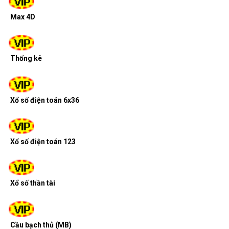
Max 4D
Thống kê
Xổ số điện toán 6x36
Xổ số điện toán 123
Xổ số thần tài
Cầu bạch thủ (MB)