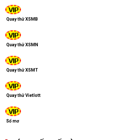
Quay thử XSMB
Quay thử XSMN
Quay thử XSMT
Quay thử Vietlott
Sổ mơ