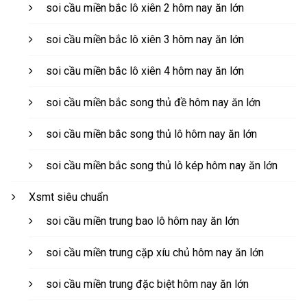
soi cầu miền bắc lô xiên 2 hôm nay ăn lớn
soi cầu miền bắc lô xiên 3 hôm nay ăn lớn
soi cầu miền bắc lô xiên 4 hôm nay ăn lớn
soi cầu miền bắc song thủ đề hôm nay ăn lớn
soi cầu miền bắc song thủ lô hôm nay ăn lớn
soi cầu miền bắc song thủ lô kép hôm nay ăn lớn
Xsmt siêu chuẩn
soi cầu miền trung bao lô hôm nay ăn lớn
soi cầu miền trung cặp xíu chủ hôm nay ăn lớn
soi cầu miền trung đặc biệt hôm nay ăn lớn