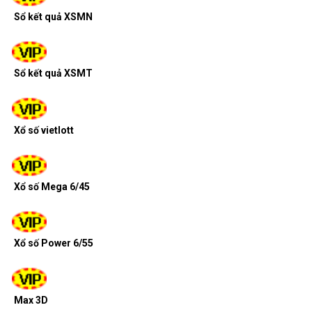
Sổ kết quả XSMN
Sổ kết quả XSMT
Xổ số vietlott
Xổ số Mega 6/45
Xổ số Power 6/55
Max 3D