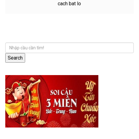
cach bat lo
Search