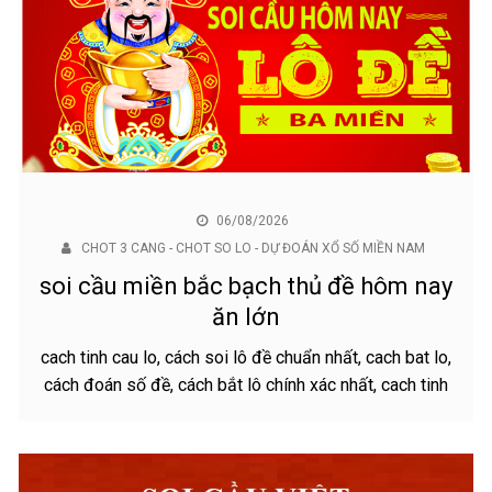
06/08/2026
CHOT 3 CANG - CHOT SO LO - DỰ ĐOÁN XỔ SỐ MIỀN NAM
soi cầu miền bắc bạch thủ đề hôm nay
ăn lớn
cach tinh cau lo, cách soi lô đề chuẩn nhất, cach bat lo,
cách đoán số đề, cách bắt lô chính xác nhất, cach tinh