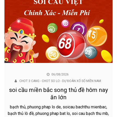
06/08/2026
CHOT 3 CANG - CHOT SO LO - DỰ ĐOÁN XỔ SỐ MIỀN NAM
soi cầu miền bắc song thủ đề hôm nay
ăn lớn
bạch thủ, phuong phap lo de, soicau bachthu mienbac,
bạch thủ lô đề, phuong phap bat lo, soi cau bạch thu mb,