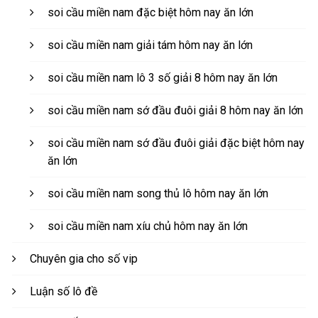
soi cầu miền nam đặc biệt hôm nay ăn lớn
soi cầu miền nam giải tám hôm nay ăn lớn
soi cầu miền nam lô 3 số giải 8 hôm nay ăn lớn
soi cầu miền nam sớ đầu đuôi giải 8 hôm nay ăn lớn
soi cầu miền nam sớ đầu đuôi giải đặc biệt hôm nay
ăn lớn
soi cầu miền nam song thủ lô hôm nay ăn lớn
soi cầu miền nam xíu chủ hôm nay ăn lớn
Chuyên gia cho số vip
Luận số lô đề