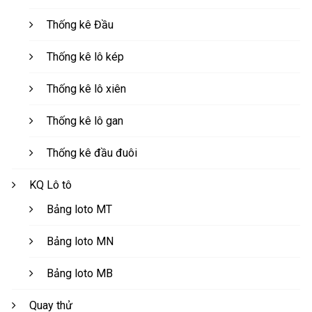
Thống kê Đầu
Thống kê lô kép
Thống kê lô xiên
Thống kê lô gan
Thống kê đầu đuôi
KQ Lô tô
Bảng loto MT
Bảng loto MN
Bảng loto MB
Quay thử