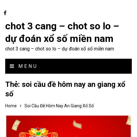
chot 3 cang – chot so lo –
dự đoán xổ số miền nam
chot 3 cang – chot so lo – dự đoán xổ số miền nam
MENU
Thẻ:
soi cầu đề hôm nay an giang xổ
số
Home
Soi Cầu Đề Hôm Nay An Giang Xổ Số