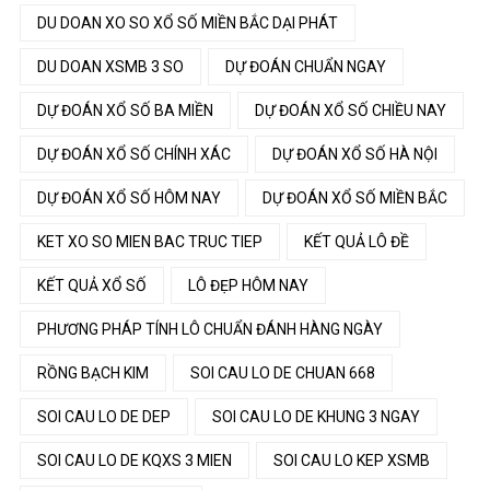
DU DOAN XO SO XỔ SỐ MIỀN BẮC DẠI PHÁT
DU DOAN XSMB 3 SO
DỰ ĐOÁN CHUẨN NGAY
DỰ ĐOÁN XỔ SỐ BA MIỀN
DỰ ĐOÁN XỔ SỐ CHIỀU NAY
DỰ ĐOÁN XỔ SỐ CHÍNH XÁC
DỰ ĐOÁN XỔ SỐ HÀ NỘI
DỰ ĐOÁN XỔ SỐ HÔM NAY
DỰ ĐOÁN XỔ SỐ MIỀN BẮC
KET XO SO MIEN BAC TRUC TIEP
KẾT QUẢ LÔ ĐỀ
KẾT QUẢ XỔ SỐ
LÔ ĐẸP HÔM NAY
PHƯƠNG PHÁP TÍNH LÔ CHUẨN ĐÁNH HÀNG NGÀY
RỒNG BẠCH KIM
SOI CAU LO DE CHUAN 668
SOI CAU LO DE DEP
SOI CAU LO DE KHUNG 3 NGAY
SOI CAU LO DE KQXS 3 MIEN
SOI CAU LO KEP XSMB