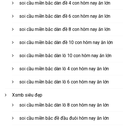
soi cầu miền bắc dàn đề 4 con hôm nay ăn lớn
soi cầu miền bắc dàn đề 6 con hôm nay ăn lớn
soi cầu miền bắc dàn đề 8 con hôm nay ăn lớn
soi cầu miền bắc dàn đề 10 con hôm nay ăn lớn
soi cầu miền bắc dàn lô 10 con hôm nay ăn lớn
soi cầu miền bắc dàn lô 4 con hôm nay ăn lớn
soi cầu miền bắc dàn lô 6 con hôm nay ăn lớn
Xsmb siêu đẹp
soi cầu miền bắc dàn lô 8 con hôm nay ăn lớn
soi cầu miền bắc đề đầu đuôi hôm nay ăn lớn