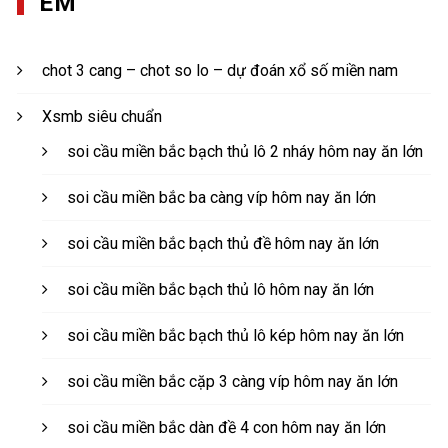
EM
chot 3 cang – chot so lo – dự đoán xổ số miền nam
Xsmb siêu chuẩn
soi cầu miền bắc bạch thủ lô 2 nháy hôm nay ăn lớn
soi cầu miền bắc ba càng víp hôm nay ăn lớn
soi cầu miền bắc bạch thủ đề hôm nay ăn lớn
soi cầu miền bắc bạch thủ lô hôm nay ăn lớn
soi cầu miền bắc bạch thủ lô kép hôm nay ăn lớn
soi cầu miền bắc cặp 3 càng víp hôm nay ăn lớn
soi cầu miền bắc dàn đề 4 con hôm nay ăn lớn