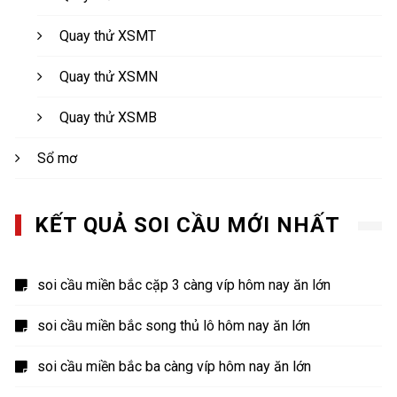
Quay thử XSMT
Quay thử XSMN
Quay thử XSMB
Sổ mơ
KẾT QUẢ SOI CẦU MỚI NHẤT
soi cầu miền bắc cặp 3 càng víp hôm nay ăn lớn
soi cầu miền bắc song thủ lô hôm nay ăn lớn
soi cầu miền bắc ba càng víp hôm nay ăn lớn