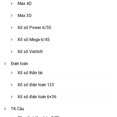
Max 4D
Max 3D
Xổ số Power 6/55
Xổ số Mega 6/45
Xổ số Vietlott
Điện toán
Xổ số thần tài
Xổ số điện toán 123
Xổ số điện toán 6×36
TK Cầu