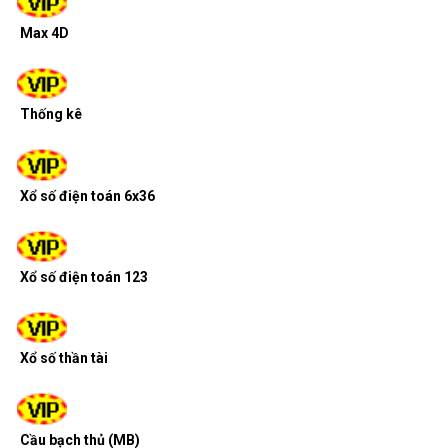
Max 4D
Thống kê
Xổ số điện toán 6x36
Xổ số điện toán 123
Xổ số thần tài
Cầu bạch thủ (MB)