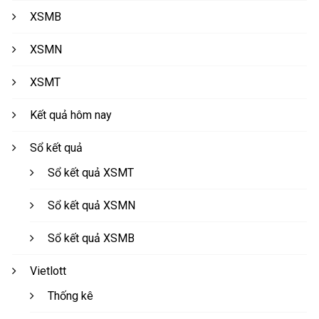
XSMB
XSMN
XSMT
Kết quả hôm nay
Sổ kết quả
Sổ kết quả XSMT
Sổ kết quả XSMN
Sổ kết quả XSMB
Vietlott
Thống kê