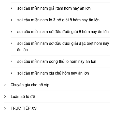
soi cầu miền nam giải tám hôm nay ăn lớn
soi cầu miền nam lô 3 số giải 8 hôm nay ăn lớn
soi cầu miền nam sớ đầu đuôi giải 8 hôm nay ăn lớn
soi cầu miền nam sớ đầu đuôi giải đặc biệt hôm nay
ăn lớn
soi cầu miền nam song thủ lô hôm nay ăn lớn
soi cầu miền nam xíu chủ hôm nay ăn lớn
Chuyên gia cho số vip
Luận số lô đề
TRỰC TIẾP XS