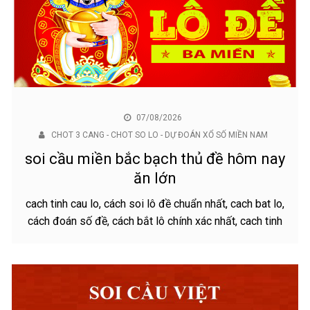
07/08/2026
CHOT 3 CANG - CHOT SO LO - DỰ ĐOÁN XỔ SỐ MIỀN NAM
soi cầu miền bắc bạch thủ đề hôm nay
ăn lớn
cach tinh cau lo, cách soi lô đề chuẩn nhất, cach bat lo,
cách đoán số đề, cách bắt lô chính xác nhất, cach tinh