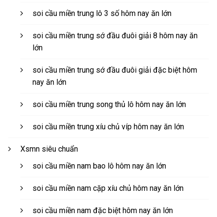
soi cầu miền trung lô 3 số hôm nay ăn lớn
soi cầu miền trung sớ đầu đuôi giải 8 hôm nay ăn
lớn
soi cầu miền trung sớ đầu đuôi giải đặc biệt hôm
nay ăn lớn
soi cầu miền trung song thủ lô hôm nay ăn lớn
soi cầu miền trung xíu chủ víp hôm nay ăn lớn
Xsmn siêu chuẩn
soi cầu miền nam bao lô hôm nay ăn lớn
soi cầu miền nam cặp xíu chủ hôm nay ăn lớn
soi cầu miền nam đặc biệt hôm nay ăn lớn