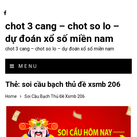
chot 3 cang – chot so lo –
dự đoán xổ số miền nam
chot 3 cang – chot so lo – dự đoán xổ số miền nam
MENU
Thẻ:
soi cầu bạch thủ đề xsmb 206
Home
Soi Cầu Bạch Thủ Đề Xsmb 206