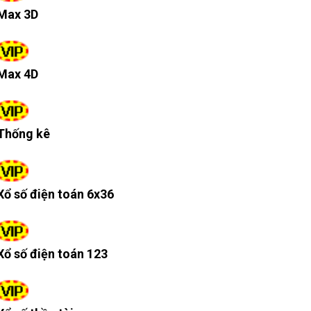
Max 3D
Max 4D
Thống kê
Xổ số điện toán 6x36
Xổ số điện toán 123