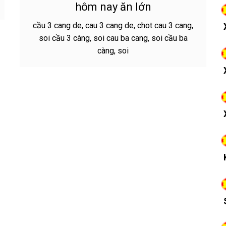
hôm nay ăn lớn
cầu 3 cang de, cau 3 cang de, chot cau 3 cang,
soi cầu 3 càng, soi cau ba cang, soi cầu ba
càng, soi