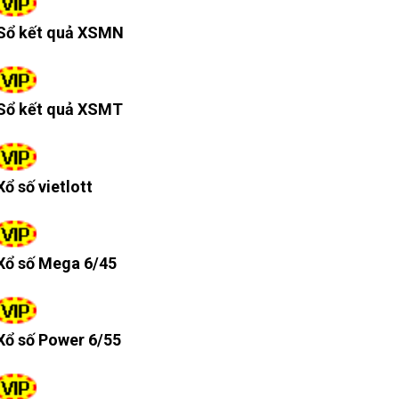
Sổ kết quả XSMN
Sổ kết quả XSMT
Xổ số vietlott
Xổ số Mega 6/45
Xổ số Power 6/55