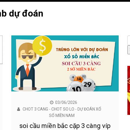
mb dự đoán
03/06/2026
CHOT 3 CANG - CHOT SO LO - DỰ ĐOÁN XỔ
SỐ MIỀN NAM
soi cầu miền bắc cặp 3 càng víp