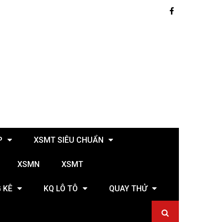
P
XSMT SIÊU CHUẨN
XSMN
XSMT
 KÊ
KQ LÔ TÔ
QUAY THỬ