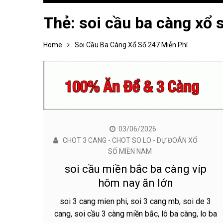
Thẻ:
soi cầu ba càng xổ 
Home
Soi Cầu Ba Càng Xổ Số 247 Miễn Phí
03/06/2026
CHOT 3 CANG - CHOT SO LO - DỰ ĐOÁN XỔ
SỐ MIỀN NAM
soi cầu miền bắc ba càng víp
hôm nay ăn lớn
soi 3 cang mien phi, soi 3 cang mb, soi de 3
cang, soi cầu 3 càng miền bắc, lô ba càng, lo ba