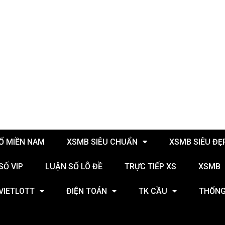
SỐ MIỀN NAM
XSMB SIÊU CHUẨN
XSMB SIÊU ĐẸ
SỐ VIP
LUẬN SỐ LÔ ĐỀ
TRỰC TIẾP XS
XSMB
VIETLOTT
ĐIỆN TOÁN
TK CẦU
THỐNG