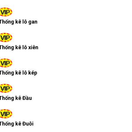
Thống kê lô gan
Thống kê lô xiên
Thống kê lô kép
Thống kê Đầu
Thống kê Đuôi