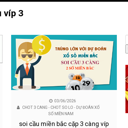
 víp 3
03/06/2026
CHOT 3 CANG - CHOT SO LO - DỰ ĐOÁN XỔ
SỐ MIỀN NAM
soi cầu miền bắc cặp 3 càng víp