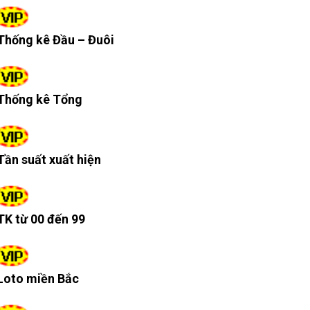
Thống kê Đầu – Đuôi
Thống kê Tổng
Tần suất xuất hiện
TK từ 00 đến 99
Loto miền Bắc