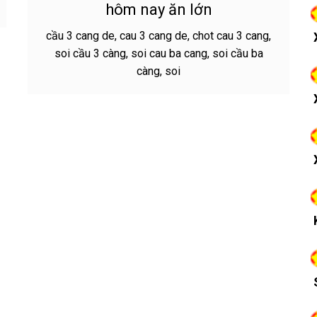
hôm nay ăn lớn
cầu 3 cang de, cau 3 cang de, chot cau 3 cang,
soi cầu 3 càng, soi cau ba cang, soi cầu ba
càng, soi