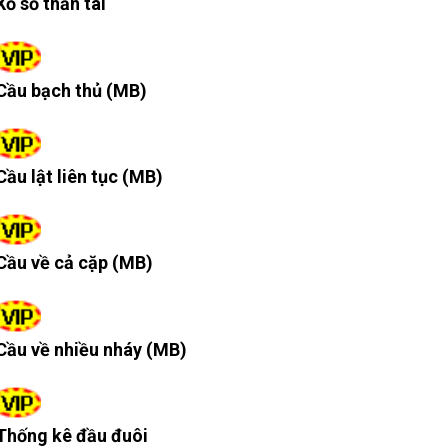
Xổ số thần tài
Cầu bạch thủ (MB)
Cầu lật liên tục (MB)
Cầu về cả cặp (MB)
Cầu về nhiều nháy (MB)
Thống kê đầu đuôi