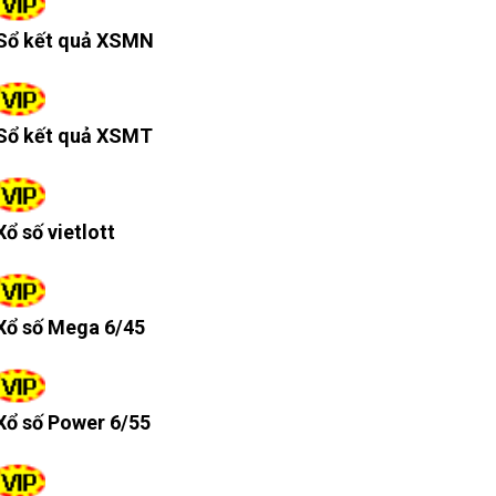
Sổ kết quả XSMN
Sổ kết quả XSMT
Xổ số vietlott
Xổ số Mega 6/45
Xổ số Power 6/55