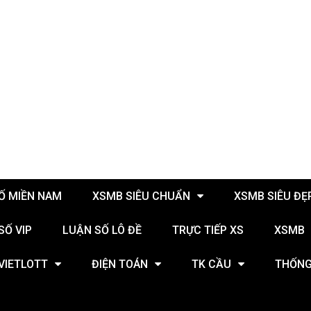
SỐ MIỀN NAM
XSMB SIÊU CHUẨN
XSMB SIÊU ĐẸ
SỐ VIP
LUẬN SỐ LÔ ĐỀ
TRỰC TIẾP XS
XSMB
VIETLOTT
ĐIỆN TOÁN
TK CẦU
THỐNG