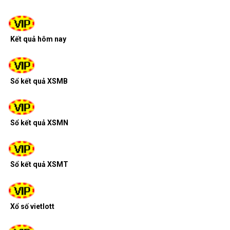
Kết quả hôm nay
Sổ kết quả XSMB
Sổ kết quả XSMN
Sổ kết quả XSMT
Xổ số vietlott