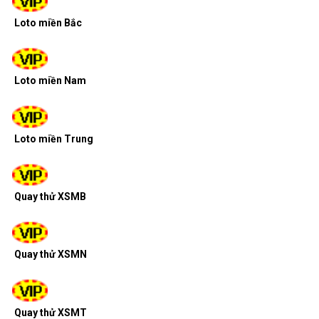
Loto miền Bắc
Loto miền Nam
Loto miền Trung
Quay thử XSMB
Quay thử XSMN
Quay thử XSMT