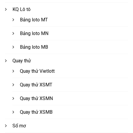
KQ Lô tô
Bảng loto MT
Bảng loto MN
Bảng loto MB
Quay thử
Quay thử Vietlott
Quay thử XSMT
Quay thử XSMN
Quay thử XSMB
Sổ mơ