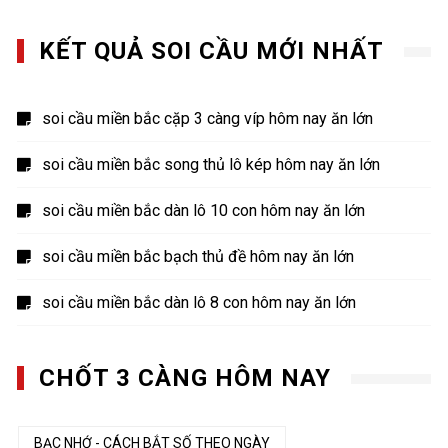
KẾT QUẢ SOI CẦU MỚI NHẤT
soi cầu miền bắc cặp 3 càng víp hôm nay ăn lớn
soi cầu miền bắc song thủ lô kép hôm nay ăn lớn
soi cầu miền bắc dàn lô 10 con hôm nay ăn lớn
soi cầu miền bắc bạch thủ đề hôm nay ăn lớn
soi cầu miền bắc dàn lô 8 con hôm nay ăn lớn
CHỐT 3 CÀNG HÔM NAY
BẠC NHỚ - CÁCH BẮT SỐ THEO NGÀY