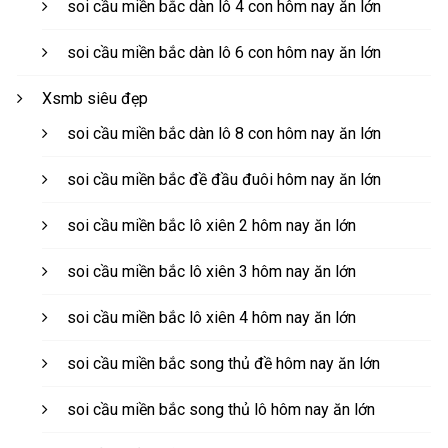
soi cầu miền bắc dàn lô 4 con hôm nay ăn lớn
soi cầu miền bắc dàn lô 6 con hôm nay ăn lớn
Xsmb siêu đẹp
soi cầu miền bắc dàn lô 8 con hôm nay ăn lớn
soi cầu miền bắc đề đầu đuôi hôm nay ăn lớn
soi cầu miền bắc lô xiên 2 hôm nay ăn lớn
soi cầu miền bắc lô xiên 3 hôm nay ăn lớn
soi cầu miền bắc lô xiên 4 hôm nay ăn lớn
soi cầu miền bắc song thủ đề hôm nay ăn lớn
soi cầu miền bắc song thủ lô hôm nay ăn lớn